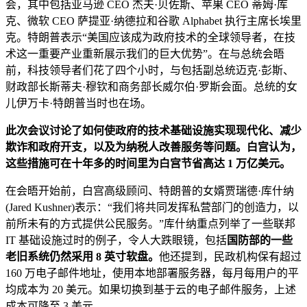
会，其中包括亚马逊 CEO 杰夫·贝佐斯、苹果 CEO 蒂姆·库
克、微软 CEO 萨提亚·纳德拉和谷歌 Alphabet 执行主席长埃里
克。特朗普表示“美国应该成为政府技术的全球领导者，在技
术这一重要产业重新展示我们的巨大优势”。在与总统会晤
前，科技领导者们花了四个小时，与包括副总统迈克·彭斯、
财政部长斯蒂夫·穆钦和商务部长威尔伯·罗斯会面。总统的女
儿伊万卡·特朗普当时也在场。
此次会议讨论了如何使政府的技术基础设施实现现代化、减少
欺诈和政府开支，以及为纳税人改善服务等问题。白宫认为，
这些措施可在十年多的时间里为白宫节省高达 1 万亿美元。
在会晤开始前，白宫高级顾问、特朗普的女婿贾瑞德·库什纳
(Jared Kushner)表示：“我们将共同发挥私营部门的创造力，以
前所未有的方式提供公民服务。”库什纳重点列举了一些联邦
IT 基础设施过时的例子，令人大跌眼镜，包括
国防部的一些
老旧系统仍然采用 8 英寸软盘。
他还提到，民政机构保有超过
160 万电子邮件地址，使用本地部署服务器，每月每用户的平
均成本为 20 美元。如果切换到基于云的电子邮件服务，上述
成本可降至 3 美元。