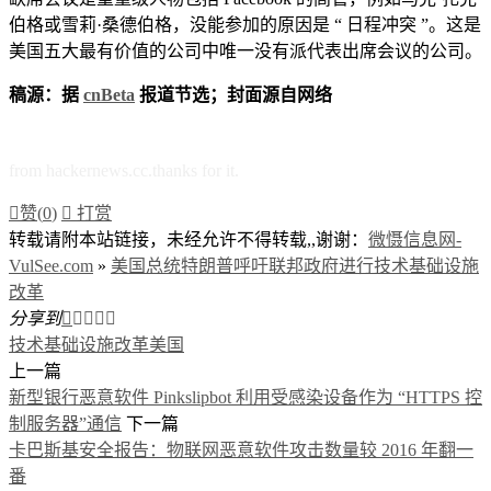
伯格或雪莉·桑德伯格，没能参加的原因是 “ 日程冲突 ”。这是
美国五大最有价值的公司中唯一没有派代表出席会议的公司。
稿源：据
cnBeta
报道节选；封面源自网络
from hackernews.cc.thanks for it.

赞(
0
)

打赏
转载请附本站链接，未经允许不得转载,,谢谢：
微慑信息网-
VulSee.com
»
美国总统特朗普呼吁联邦政府进行技术基础设施
改革
分享到





技术基础设施改革
美国
上一篇
新型银行恶意软件 Pinkslipbot 利用受感染设备作为 “HTTPS 控
制服务器”通信
下一篇
卡巴斯基安全报告：物联网恶意软件攻击数量较 2016 年翻一
番