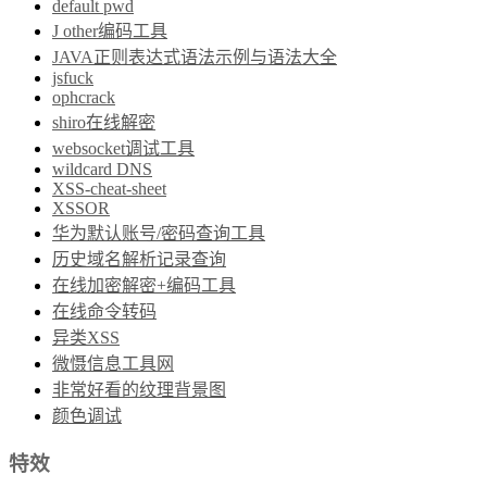
default pwd
J other编码工具
JAVA正则表达式语法示例与语法大全
jsfuck
ophcrack
shiro在线解密
websocket调试工具
wildcard DNS
XSS-cheat-sheet
XSSOR
华为默认账号/密码查询工具
历史域名解析记录查询
在线加密解密+编码工具
在线命令转码
异类XSS
微慑信息工具网
非常好看的纹理背景图
颜色调试
特效