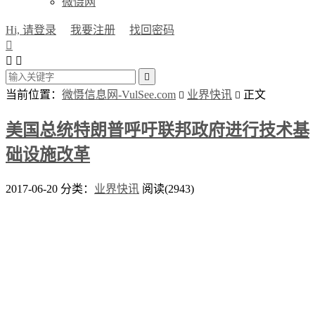
微慑网
Hi, 请登录
我要注册
找回密码




当前位置：
微慑信息网-VulSee.com
业界快讯
正文


美国总统特朗普呼吁联邦政府进行技术基
础设施改革
2017-06-20
分类：
业界快讯
阅读(2943)