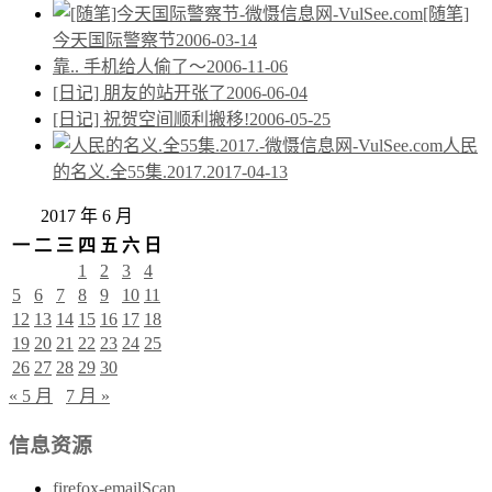
[随笔]
今天国际警察节
2006-03-14
靠.. 手机给人偷了～
2006-11-06
[日记] 朋友的站开张了
2006-06-04
[日记] 祝贺空间顺利搬移!
2006-05-25
人民
的名义.全55集.2017.
2017-04-13
2017 年 6 月
一
二
三
四
五
六
日
1
2
3
4
5
6
7
8
9
10
11
12
13
14
15
16
17
18
19
20
21
22
23
24
25
26
27
28
29
30
« 5 月
7 月 »
信息资源
firefox-emailScan