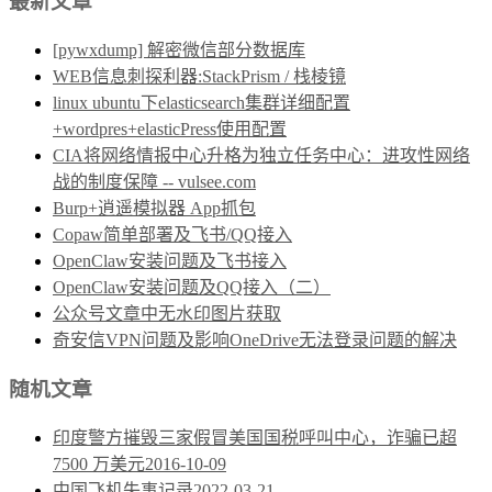
最新文章
[pywxdump] 解密微信部分数据库
WEB信息刺探利器:StackPrism / 栈棱镜
linux ubuntu下elasticsearch集群详细配置
+wordpres+elasticPress使用配置
CIA将网络情报中心升格为独立任务中心：进攻性网络
战的制度保障 -- vulsee.com
Burp+逍遥模拟器 App抓包
Copaw简单部署及飞书/QQ接入
OpenClaw安装问题及飞书接入
OpenClaw安装问题及QQ接入（二）
公众号文章中无水印图片获取
奇安信VPN问题及影响OneDrive无法登录问题的解决
随机文章
印度警方摧毁三家假冒美国国税呼叫中心，诈骗已超
7500 万美元
2016-10-09
中国飞机失事记录
2022-03-21