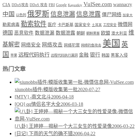
VulSee.com
wannacry
CIA
DDoS攻击
DDoS 攻击
FBI
Google
Kapustkiy
俄罗斯
中国
信息泄漏
信息泄露
僵尸网络
以色列
加拿大
勒索软件
微慑网
勒索病毒
医疗
卡巴斯基
国家安全
工控安全
土耳其
维
德国
恶意软件
数据泄漏
数据泄露
欧盟
朝鲜
澳大利亚
朝鲜黑客
美国
英
基解密
网络攻击
网络安全
网络犯罪
网络钓鱼攻击
国
远程代码执行
银行
金融
韩国
黑客入侵
苹果
远程代码执行漏洞
热门文章
xiunobbs插件/模版收集第一批
2020-07-27
[MTV] -南文北斗
2006-04-18
[QQ] qq情侣名字大全
2006-03-18
[八卦] 王婷婷—揭秘一个大三女生的性爱录像
2006-03-22
[日记] 下雨的天气的确不错
2006-04-22