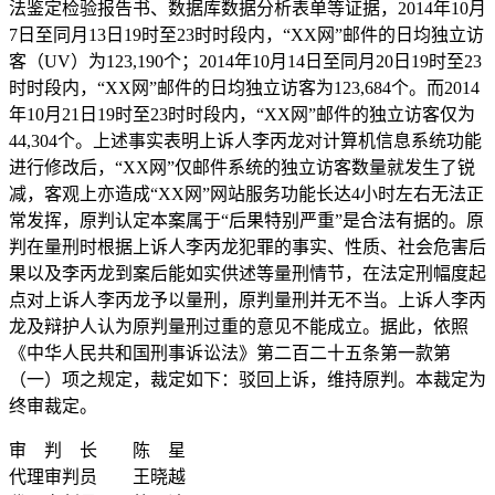
法鉴定检验报告书、数据库数据分析表单等证据，2014年10月
7日至同月13日19时至23时时段内，“XX网”邮件的日均独立访
客（UV）为123,190个；2014年10月14日至同月20日19时至23
时时段内，“XX网”邮件的日均独立访客为123,684个。而2014
年10月21日19时至23时时段内，“XX网”邮件的独立访客仅为
44,304个。上述事实表明上诉人李丙龙对计算机信息系统功能
进行修改后，“XX网”仅邮件系统的独立访客数量就发生了锐
减，客观上亦造成“XX网”网站服务功能长达4小时左右无法正
常发挥，原判认定本案属于“后果特别严重”是合法有据的。原
判在量刑时根据上诉人李丙龙犯罪的事实、性质、社会危害后
果以及李丙龙到案后能如实供述等量刑情节，在法定刑幅度起
点对上诉人李丙龙予以量刑，原判量刑并无不当。上诉人李丙
龙及辩护人认为原判量刑过重的意见不能成立。据此，依照
《中华人民共和国刑事诉讼法》第二百二十五条第一款第
（一）项之规定，裁定如下：驳回上诉，维持原判。本裁定为
终审裁定。
审 判 长 陈 星
代理审判员 王晓越