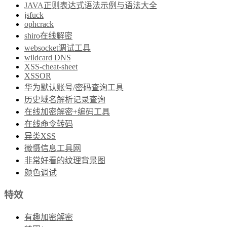
JAVA正则表达式语法示例与语法大全
jsfuck
ophcrack
shiro在线解密
websocket调试工具
wildcard DNS
XSS-cheat-sheet
XSSOR
华为默认账号/密码查询工具
历史域名解析记录查询
在线加密解密+编码工具
在线命令转码
异类XSS
微慑信息工具网
非常好看的纹理背景图
颜色调试
特效
有趣加密解密