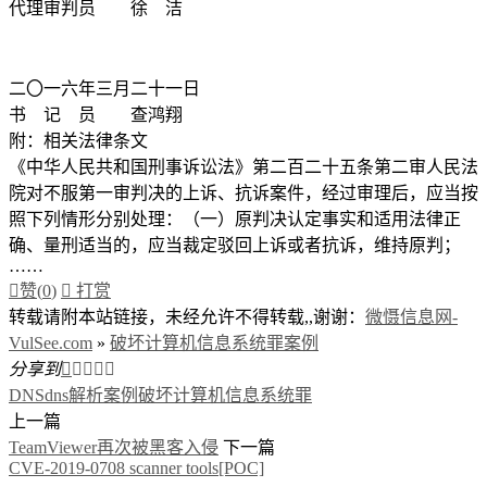
代理审判员 徐 洁
二〇一六年三月二十一日
书 记 员 查鸿翔
附：相关法律条文
《中华人民共和国刑事诉讼法》第二百二十五条第二审人民法
院对不服第一审判决的上诉、抗诉案件，经过审理后，应当按
照下列情形分别处理：（一）原判决认定事实和适用法律正
确、量刑适当的，应当裁定驳回上诉或者抗诉，维持原判；
……

赞(
0
)

打赏
转载请附本站链接，未经允许不得转载,,谢谢：
微慑信息网-
VulSee.com
»
破坏计算机信息系统罪案例
分享到





DNS
dns解析
案例
破坏计算机信息系统罪
上一篇
TeamViewer再次被黑客入侵
下一篇
CVE-2019-0708 scanner tools[POC]