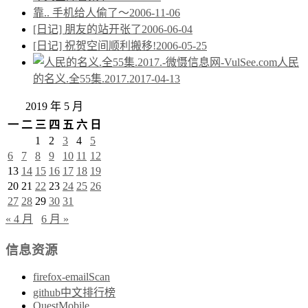
靠.. 手机给人偷了～
2006-11-06
[日记] 朋友的站开张了
2006-06-04
[日记] 祝贺空间顺利搬移!
2006-05-25
人民
的名义.全55集.2017.
2017-04-13
2019 年 5 月
一
二
三
四
五
六
日
1
2
3
4
5
6
7
8
9
10
11
12
13
14
15
16
17
18
19
20
21
22
23
24
25
26
27
28
29
30
31
« 4 月
6 月 »
信息资源
firefox-emailScan
github中文排行榜
QuestMobile