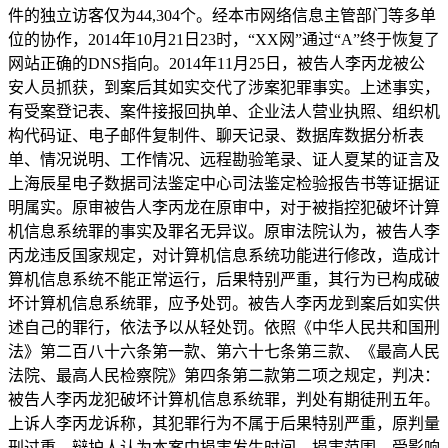
件的独立访客仅为44,304个。经本市网络信息主管部门等多单
位的协作，2014年10月21日23时，“XX网”通过“A”终于恢复了
网站正确的DNS指向。2014年11月25日，被告人李丙龙被公
安人员抓获，到案后其如实交代了涉案犯罪事实。上述事实，
有受案登记表、案件接报回执单、企业法人营业执照、组织机
构代码证、电子邮件复制件、聊天记录、数据库数据分析表
单、情况说明、工作情况、远程勘验笔录、证人夏某的证言及
上海辰星电子数据司法鉴定中心司法鉴定检验报告书等证据证
明属实。原审被告人李丙龙在原审中，对于被指控犯破坏计算
机信息系统罪的事实及罪名无异议。原审法院认为，被告人李
丙龙违反国家规定，对计算机信息系统功能进行修改，造成计
算机信息系统不能正常运行，后果特别严重，其行为已构成破
坏计算机信息系统罪，应予处罚。被告人李丙龙到案后如实供
述自己的罪行，依法予以从轻处罚。依照《中华人民共和国刑
法》第二百八十六条第一款、第六十七条第三款、《最高人民
法院、最高人民检察院》第四条第二款第二项之规定，判决：
被告人李丙龙犯破坏计算机信息系统罪，判处有期徒刑五年。
上诉人李丙龙诉称，其犯罪行为不属于后果特别严重，原判量
刑过重。辩护人认为本案中损害发生时间、损害范围、受影响