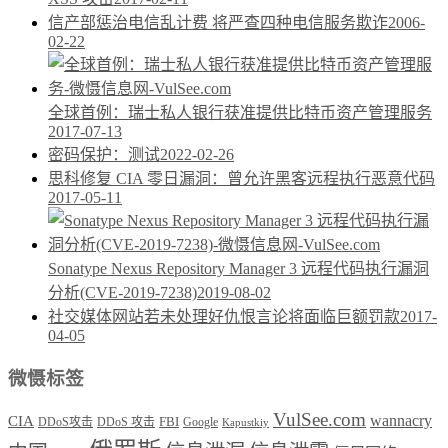
信产部惩治电信乱计费 将严查四种电信服务欺诈
2006-
02-22
全球首例：瑞士私人银行获准提供比特币资产管理服务
2017-07-13
密码保护：测试
2022-02-26
思科修复 CIA 零日漏洞：曾允许黑客远程执行恶意代码
2017-05-11
Sonatype Nexus Repository Manager 3 远程代码执行漏洞
分析(CVE-2019-7238)
2019-08-02
社交媒体网站若未处理好仇恨言论将面临巨额罚款
2017-
04-05
微慑标签
VulSee.com
wannacry
CIA
DDoS攻击
DDoS 攻击
FBI
Google
Kapustkiy