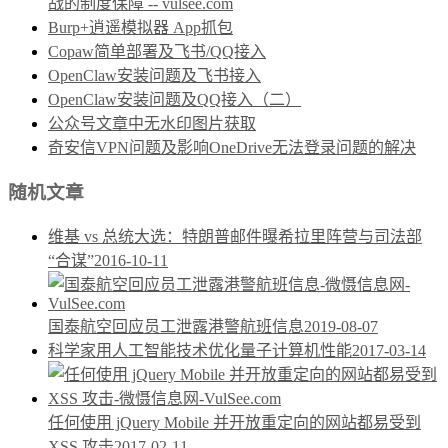
战的制度保障 -- vulsee.com
Burp+逍遥模拟器 App抓包
Copaw简单部署及飞书/QQ接入
OpenClaw安装问题及飞书接入
OpenClaw安装问题及QQ接入（二）
公众号文章中无水印图片获取
奇安信VPN问题及影响OneDrive无法登录问题的解决
随机文章
维基 vs 总统大选：特朗普邮件曝希拉里阵营与司法部
“合谋”
2016-10-11
国泰航空回应员工泄露港警航班信息
2019-08-07
科学家用人工智能技术优化量子计算机性能
2017-03-14
任何使用 jQuery Mobile 并开放重定向的网站都易受到
XSS 攻击
2017-02-11