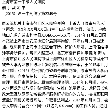
上海市第一中级人民法院
刑 事 裁 定 书
（2015）沪一中刑终字第2349号
原公诉机关上海市徐汇区人民检察院。上诉人（原审被告人）
李丙龙，XX年XX月XX日出生于山东省利津县，汉族，户籍
地山东省东营市利津县XX镇XX村XX号。2014年11月25日因
本案被上海市公安局徐汇分局刑事拘留，同年12月31日被逮
捕。现羁押于上海市徐汇区看守所。辩护人邢妍，上海诺维律
师事务所律师。辩护人赵正彬，北京市浩伟律师事务所律师。
上海市徐汇区人民法院审理上海市徐汇区人民检察院审理原审
被告人李丙龙被控破坏计算机信息系统罪一案，于2015年11月
4日作出（2015）徐刑初字第245号刑事判决。原审被告人李丙
龙不服，向本院提起上诉。本院受理后，依法组成合议庭进行
审理。现已审理终结。原审经审理查明，2014年10月间，被告
人李丙龙为获取境外赌博网站广告推广流量提成，遂起意以修
改大型互联网网站域名解析服务解析指向的方法，挟持互联网
流量访问相关赌博网站，牟取非法利益。2014年10月20日，被
告人李丙龙冒充“XX网”（域名为XX.com）的工作人员，通过