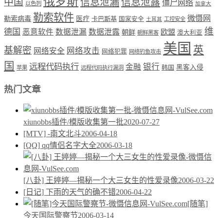
俄罗斯
中国
信息泄漏
信息泄露
僵尸网络
以色列
加拿大
勒索软件
微慑网
勒索病毒
医疗
卡巴斯基
国家安全
工控安全
土耳其
维
德国
恶意软件
数据泄漏
数据泄露
欧盟
朝鲜
澳大利亚
朝鲜黑客
美国
英
基解密
网络攻击
网络安全
网络犯罪
网络钓鱼攻击
国
远程代码执行
银行
金融
韩国
黑客入侵
苹果
远程代码执行漏洞
热门文章
xiunobbs插件/模版收集第一批
2020-07-27
[MTV] -南文北斗
2006-04-18
[QQ] qq情侣名字大全
2006-03-18
[八卦] 王婷婷—揭秘一个大三女生的性爱录像
2006-03-22
[日记] 下雨的天气的确不错
2006-04-22
[随笔]
今天国际警察节
2006-03-14