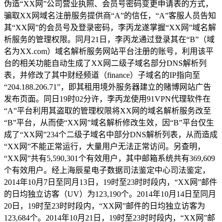
伪造“XX网”公司营业执照、会员号密码变更申请表的方式，
骗取XX网域名注册服务提供商“A”的信任，“A”客服人员告知
其“XX网”的会员号及登录密码，李丙龙遂掌握“XX网”域名解
析服务的管理权限。同月21日，李丙龙通过登录其在“B”（域
名为XX.com）域名解析服务网站平台注册的账号，利用该平
台的相关功能自动生成了XX网二级子域名部分DNS解析列
表，并修改了其中财经频道（finance）子域名的IP指向至
“204.188.206.71”，即其租用境外服务器建立的赌博网站广告
发布页面。同日19时02分许，李丙龙使用91VPN代理软件在
“A”平台利用其盗取的管理权限将XX网的域名解析服务改至
“B”平台，从而使“XX网”域名解析修改生效，因“B”平台仅生
成了“XX网”234个二级子域名中部分DNS解析列表，从而造成
“XX网”不能正常运行，大量用户无法正常访问。另查明，
“XX网”共有5,590,301个有效用户，其中邮箱系统共有369,609
个有效用户。经上海辰星电子数据司法鉴定中心司法鉴定，
2014年10月7日至同月13日，19时至23时时段内，“XX网”邮件
的日均独立访客（UV）为123,190个。2014年10月14日至同月
20日，19时至23时时段内，“XX网”邮件的日均独立访客为
123,684个。2014年10月21日，19时至23时时段内，“XX网”邮