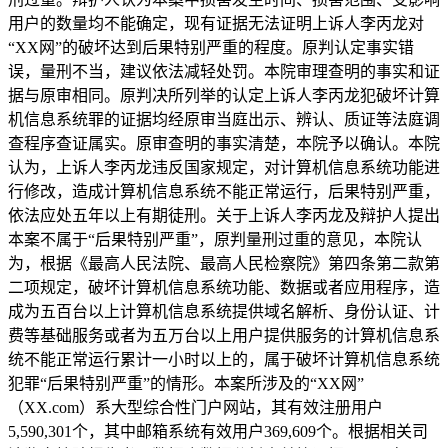
用户的数量均不能确定，现有证据无法证明上诉人李丙龙对
“XX网”的破坏达到后果特别严重的程度。原判认定事实错
误，量刑不当，建议依法减轻处罚。本院审理查明的事实和证
据与原审相同。原判决所列举的认定上诉人李丙龙犯破坏计算
机信息系统罪的证据均经原审当庭出示、辨认、质证等法庭调
查程序查证属实。原审查明的事实清楚，本院予以确认。本院
认为，上诉人李丙龙违反国家规定，对计算机信息系统功能进
行修改，造成计算机信息系统不能正常运行，后果特别严重，
依法应处五年以上有期徒刑。关于上诉人李丙龙及辩护人提出
本案不属于“后果特别严重”，原判量刑过重的意见，本院认
为，根据《最高人民法院、最高人民检察院》第四条第二款第
二项规定，破坏计算机信息系统功能、数据或者应用程序，造
成为五百台以上计算机信息系统提供域名解析、身份认证、计
费等基础服务或者为五万台以上用户提供服务的计算机信息系
统不能正常运行累计一小时以上的，属于破坏计算机信息系统
犯罪“后果特别严重”的情形。本案所涉及的“XX网”
（XX.com）系大型综合性门户网站，其有效注册用户
5,590,301个，其中邮箱系统有效用户369,609个。根据相关司