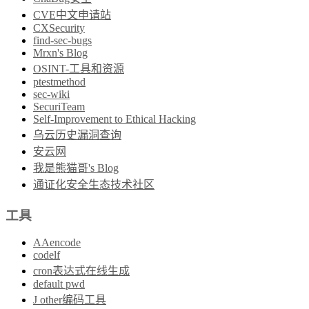
CVE中文申请站
CXSecurity
find-sec-bugs
Mrxn's Blog
OSINT-工具和资源
ptestmethod
sec-wiki
SecuriTeam
Self-Improvement to Ethical Hacking
乌云历史漏洞查询
安云网
我是熊猫哥's Blog
通证化安全生态技术社区
工具
AAencode
codelf
cron表达式在线生成
default pwd
J other编码工具