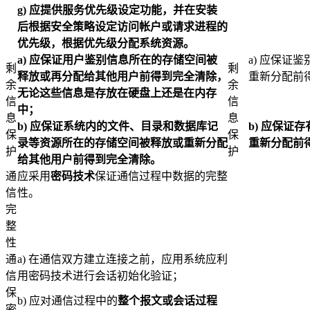
g)
应提供服务优先级设定功能，并在安装
后根据安全策略设定访问帐户或请求进程的
优先级，根据优先级分配系统资源。
a)
应保证用户鉴别信息所在的存储空间被
a) 应保证
剩
剩
释放或再分配给其他用户前得到完全清除，
重新分配前
余
余
无论这些信息是存放在硬盘上还是在内存
信
信
中；
息
息
b)
应保证系统内的文件、目录和数据库记
b)
应保证存
保
保
录等资源所在的存储空间被释放或重新分配
重新分配前
护
护
给其他用户前得到完全清除。
通
应采用
密码技术
保证通信过程中数据的完整
信
性。
完
整
性
通
a) 在通信双方建立连接之前，应用系统应利
信
用密码技术进行会话初始化验证；
保
b) 应对通信过程中的
整个报文或会话过程
密