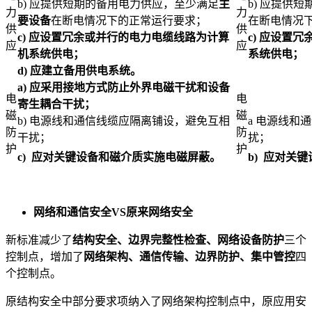
b) 应提供短期的备用电力供应，至少满足
主
b) 应提供
力
力
要设备
在断电情况下的正常运行要求；
在断电情况
供
供
c)
应设置冗余或并行的电力电缆线路为计算
c)
应设置冗
应
应
机系统供电；
系统供电；
d)
应建立备用供电系统。
a)
应采用接地方式防止外界电磁干扰和设备
电
电
寄生耦合干扰；
磁
磁
b) 电源线和通信线缆应隔离铺设，避免互相
a 电源线和
防
防
干扰；
扰；
护
护
c)
应对关键设备和磁介质实施电磁屏蔽。
b)
应对
关键
网络和通信安全
VS
原来网络安全
新标准减少了
结构安全、边界完整性检查、网络设备防护
三个
控制点，增加了
网络架构、通信传输、边界防护、集中管控
四
个控制点。
原结构安全中部分要求项纳入了网络架构控制点中，原应用安