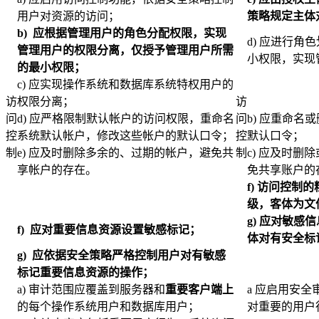
用户对资源的访问；
策略规定主体
b)
应根据管理用户的角色分配权限，实现
d) 应进行
管理用户的权限分离，仅授予管理用户所需
小权限，实现
的最小权限；
c) 应实现操作系统和数据库系统特权用户的
访
权限分离；
访
问
d) 应严格限制默认帐户的访问权限，重命名
问
b) 应重命
控
系统默认帐户，修改这些帐户的默认口令；
控
默认口令；
制
e) 应及时删除多余的、过期的帐户，避免共
制
c) 应及时
享帐户的存在。
免共享账户的
f)
访问控制的
级，客体为文
g)
应对敏感信
f)
应对重要信息资源设置敏感标记；
体对有安全标
g)
应依据安全策略严格控制用户对有敏感
标记重要信息资源的操作；
a) 审计范围应覆盖到服务器和
重要客户端上
a 应启用安
的每个操作系统用户和数据库用户；
对重要的用户