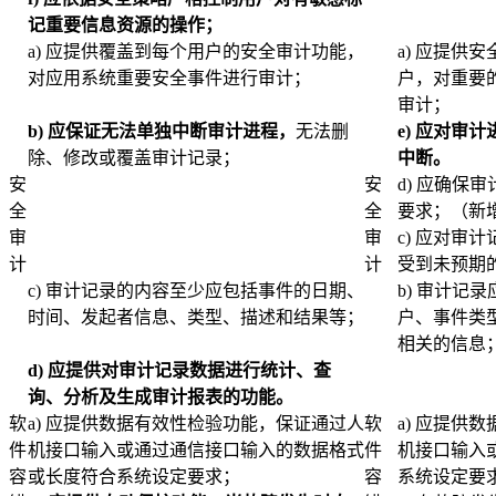
记重要信息资源的操作；
a) 应提供覆盖到每个用户的安全审计功能，
a) 应提供
对应用系统重要安全事件进行审计；
户，对重要
审计；
b)
应保证无法单独中断审计进程，
无法删
e)
应对审计
除、修改或覆盖审计记录；
中断。
安
安
d) 应确保
全
全
要求；（新
审
审
c) 应对审
计
计
受到未预期
c) 审计记录的内容至少应包括事件的日期、
b) 审计记
时间、发起者信息、类型、描述和结果等；
户、事件类
相关的信息
d)
应提供对审计记录数据进行统计、查
询、分析及生成审计报表的功能。
软
a) 应提供数据有效性检验功能，保证通过人
软
a) 应提供
件
机接口输入或通过通信接口输入的数据格式
件
机接口输入
容
或长度符合系统设定要求；
容
系统设定要