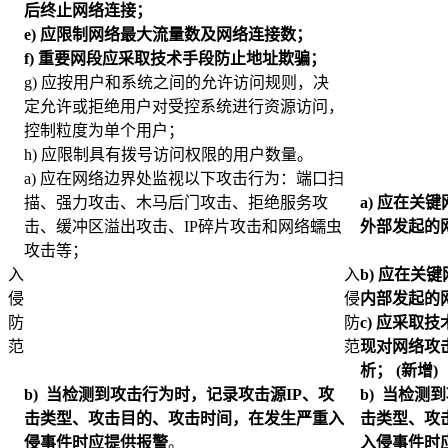
后终止网络连接；
e)
应限制网络最大流量数及网络连接数；
f)
重要网段应采取技术手段防止地址欺骗；
g) 应按用户和系统之间的允许访问规则，决
定允许或拒绝用户对受控系统进行资源访问，
控制粒度为单个用户；
h) 应限制具有拨号访问权限的用户数量。
a) 应在网络边界处监视以下攻击行为：端口扫
描、强力攻击、木马后门攻击、拒绝服务攻
a)
应在关键
击、缓冲区溢出攻击、IP碎片攻击和网络蠕虫
外部发起的
攻击等；
入
入
b)
应在关键
侵
侵
内部发起的网
防
防
c)
应采取技
范
范
现对网络攻
析； (新增)
b)
当检测到攻击行为时，记录攻击源
IP
、攻
b)
当检测到
击
类型、攻击目的、攻击时间，在发生严重入
击
类型、攻
侵事件时应提供报警
。
入侵事件时