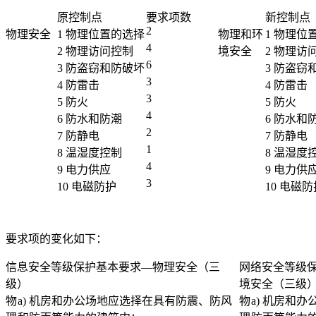
原控制点
要求项数
新控制点
2
物理安全
1 物理位置的选择
物理和环
1 物理位
4
2 物理访问控制
境安全
2 物理访
6
3 防盗窃和防破坏
3 防盗窃
3
4 防雷击
4 防雷击
3
5 防火
5 防火
4
6 防水和防潮
6 防水和
2
7 防静电
7 防静电
1
8 温湿度控制
8 温湿度
4
9 电力供应
9 电力供
3
10 电磁防护
10 电磁防
要求项的变化如下：
信息安全等级保护基本要求—物理安全（三
网络安全等级
级）
境安全（三级
物
a) 机房和办公场地应选择在具有防震、防风
物
a) 机房和