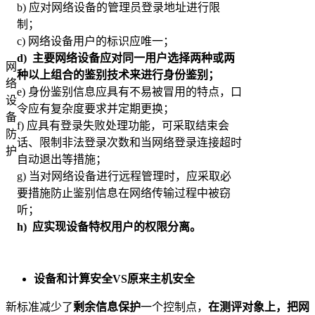
b) 应对网络设备的管理员登录地址进行限
制；
c) 网络设备用户的标识应唯一；
d)
主要网络设备应对同一用户选择两种或两
网
种以上组合的鉴别技术来进行身份鉴别；
络
e) 身份鉴别信息应具有不易被冒用的特点，口
设
令应有复杂度要求并定期更换；
备
f) 应具有登录失败处理功能，可采取结束会
防
话、限制非法登录次数和当网络登录连接超时
护
自动退出等措施；
g) 当对网络设备进行远程管理时，应采取必
要措施防止鉴别信息在网络传输过程中被窃
听；
h)
应实现设备特权用户的权限分离。
设备和计算安全
VS
原来主机安全
新标准减少了
剩余信息保护
一个控制点，
在测评对象上，把网