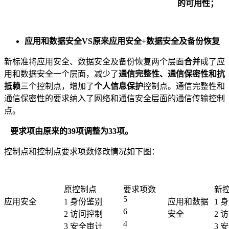
的可用性；
应用和数据安全VS
原来应用安全+
数据安全及备份恢复
新标准将应用安全、数据安全及备份恢复两个层面
合并
成了应
用和数据安全一个层面，减少了
通信完整性、通信保密性和抗
抵赖
三个控制点，增加了
个人信息保护
控制点。通信完整性和
通信保密性的要求纳入了网络和通信安全层面的通信传输控制
点。
要求项由原来的39项调整为33项。
控制点和控制点要求项数修改情况如下图：
原控制点
要求项数
新
5
应用安全
1 身份鉴别
应用和数据
1 
6
2 访问控制
安全
2 
4
3 安全审计
3 