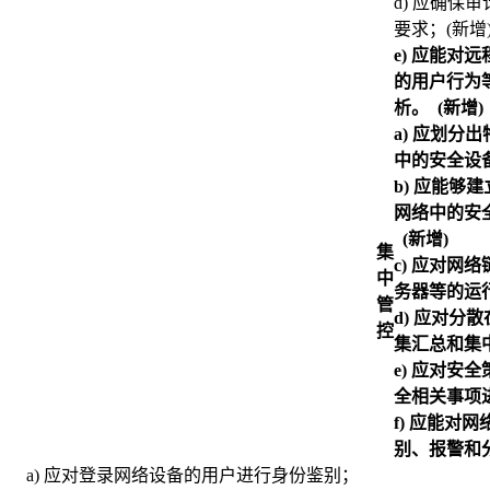
d) 应确保
要求；(新增
e)
应能对远
的用户行为
析。 (新增)
a)
应划分出
中的安全设
b)
应能够建
网络中的安
(新增)
集
c)
应对网络
中
务器等的运
管
d)
应对分散
控
集汇总和集中
e)
应对安全
全相关事项
f)
应能对网
别、报警和分
a) 应对登录网络设备的用户进行身份鉴别；