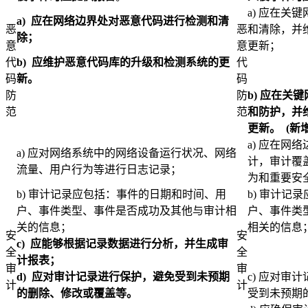
a) 应在关
a)
应在网络边界处对恶意代码进行检测和清
恶
恶
和清除，并
除；
意
意
更新；
代
b)
应维护恶意代码库的升级和检测系统的更
代
码
新。
码
防
防
b)
应在关键
范
范
和防护，并
更新。 (新增
a) 应在网
a) 应对网络系统中的网络设备运行状况、网络
计，审计覆
流量、用户行为等进行日志记录；
为和重要安
b) 审计记录应包括：事件的日期和时间、用
b) 审计记
户、事件类型、事件是否成功及其他与审计相
户、事件类
关的信息；
相关的信息
安
安
c)
应能够根据记录数据进行分析，并生成审
全
全
计报表；
审
审
d)
应对审计记录进行保护，避免受到未预期
c) 应对审
计
计
的删除、修改或覆盖等。
受到未预期