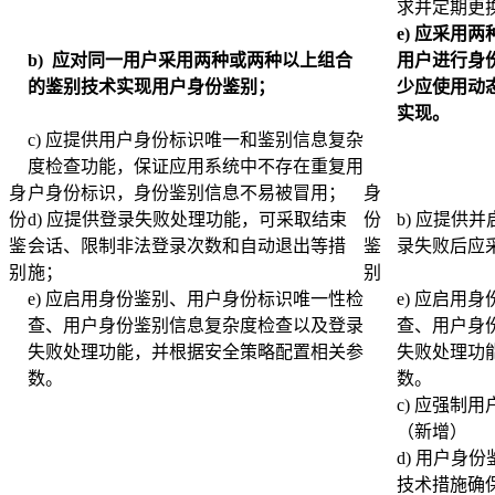
求并定期更
e)
应采用两
b)
应对同一用户采用两种或两种以上组合
用户进行身
的鉴别技术实现用户身份鉴别；
少应使用动
实现。
c) 应提供用户身份标识唯一和鉴别信息复杂
度检查功能，保证应用系统中不存在重复用
身
户身份标识，身份鉴别信息不易被冒用；
身
份
d) 应提供登录失败处理功能，可采取结束
份
b) 应提供
鉴
会话、限制非法登录次数和自动退出等措
鉴
录失败后应
别
施；
别
e) 应启用身份鉴别、用户身份标识唯一性检
e) 应启用
查、用户身份鉴别信息复杂度检查以及登录
查、用户身
失败处理功能，并根据安全策略配置相关参
失败处理功
数。
数。
c) 应强制
（新增）
d) 用户身
技术措施确