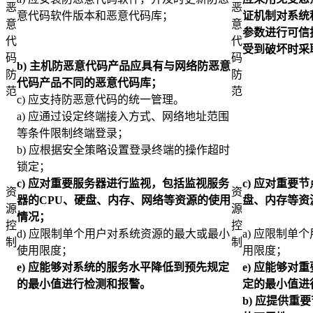
恶
恶
意代码软件版本和恶意代码库；
证机制对系统
意
意
参数进行可信
代
代
受到破坏时采
码
码
b)
主机防恶意代码产品应具有与网络防恶意
防
防
代码产品不同的恶意代码库；
范
范
c) 应支持防恶意代码的统一管理。
a) 应通过设定终端接入方式、网络地址范围
等条件限制终端登录；
b) 应根据安全策略设置登录终端的操作超时
锁定；
c)
应对重要服务器进行监视，包括监视服务
c)
应对
重要节
资
资
器的CPU、硬盘、内存、网络等资源的使用
盘、内存等资
源
源
情况；
控
控
d) 应限制单个用户对系统资源的最大或最小
a) 应限制
制
制
使用限度；
用限度；
e)
应能够对系统的服务水平降低到预先规定
e)
应能够对
重
的最小值进行检测和报警。
定的最小值进
b)
应提供重要