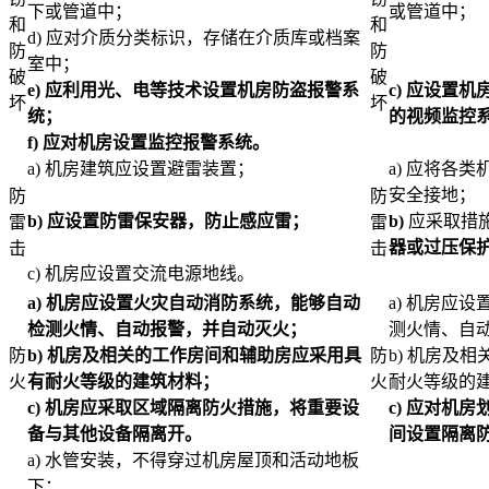
下或管道中；
或管道中；
和
和
d) 应对介质分类标识，存储在介质库或档案
防
防
室中；
破
破
e)
应利用光、电等技术设置机房防盗报警系
c)
应设置机
坏
坏
统；
的视频监控
f)
应对机房设置监控报警系统。
a) 机房建筑应设置避雷装置；
a) 应将各
安全接地；
防
防
b)
应设置防雷保安器，防止感应雷；
b)
应采取措
雷
雷
器或过压保
击
击
c) 机房应设置交流电源地线。
a)
机房应设置火灾自动消防系统，能够自动
a) 机房应
检测火情、自动报警，并自动灭火；
测火情、自
防
b)
机房及相关的工作房间和辅助房应采用具
防
b) 机房及
火
有耐火等级的建筑材料；
火
耐火等级的
c)
机房应采取区域隔离防火措施，将重要设
c)
应对机房
备与其他设备隔离开。
间设置隔离
a) 水管安装，不得穿过机房屋顶和活动地板
下；