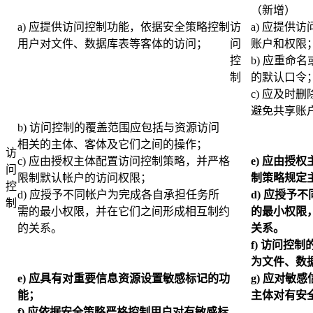
（新增）
a) 应提供访问控制功能，依据安全策略控制
访
a) 应提供
用户对文件、数据库表等客体的访问；
问
账户和权限
控
b) 应重命
制
的默认口令
c) 应及时
避免共享账
b) 访问控制的覆盖范围应包括与资源访问
相关的主体、客体及它们之间的操作；
访
c) 应由授权主体配置访问控制策略，并严格
e)
应由授权
问
限制默认帐户的访问权限；
制策略规定
控
d) 应授予不同帐户为完成各自承担任务所
d)
应授予不
制
需的最小权限，并在它们之间形成相互制约
的最小权限
的关系。
关系。
f)
访问控制
为文件、数
e)
应具有对重要信息资源设置敏感标记的功
g)
应对敏感
能；
主体对有安
f)
应依据安全策略严格控制用户对有敏感标