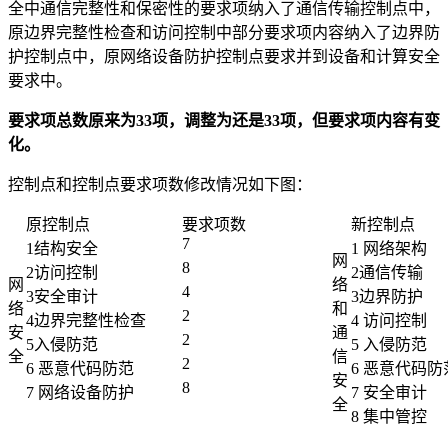
全中通信完整性和保密性的要求项纳入了通信传输控制点中，
原边界完整性检查和访问控制中部分要求项内容纳入了边界防
护控制点中，原网络设备防护控制点要求并到设备和计算安全
要求中。
要求项总数原来为33项，调整为还是33项，但要求项内容有变
化。
控制点和控制点要求项数修改情况如下图：
原控制点
要求项数
新控制点
7
1结构安全
1 网络架构
网
8
2访问控制
2通信传输
网
络
4
3安全审计
3边界防护
络
和
2
4边界完整性检查
4 访问控制
安
通
2
5入侵防范
5 入侵防范
全
信
2
6 恶意代码防范
6 恶意代码防
安
8
7 网络设备防护
7 安全审计
全
8 集中管控