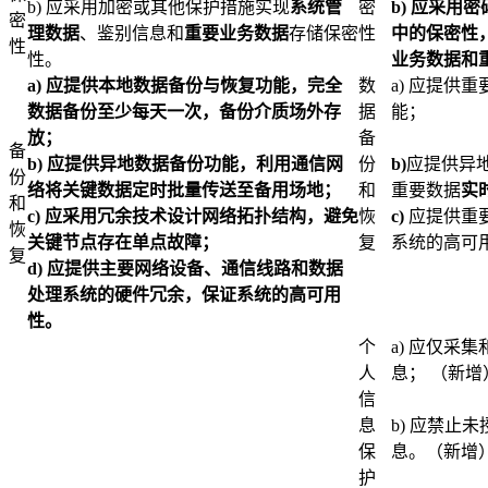
b) 应采用加密或其他保护措施实现
系统管
密
b)
应采用密
密
理数据
、鉴别信息和
重要业务数据
存储保密
性
中的保密性
性
性。
业务数据和
a)
应提供本地数据备份与恢复功能，完全
数
a) 应提供
数据备份至少每天一次，备份介质场外存
据
能；
放；
备
备
b)
应提供异地数据备份功能，利用通信网
份
b)
应提供异
份
络将关键数据定时批量传送至备用场地；
和
重要数据
实
和
c)
应采用冗余技术设计网络拓扑结构，避免
恢
c)
应提供重
恢
关键节点存在单点故障；
复
系统的高可
复
d)
应提供主要网络设备、通信线路和数据
处理系统的硬件冗余，保证系统的高可用
性。
个
a) 应仅采
人
息； （新增
信
息
b) 应禁止
保
息。（新增
护