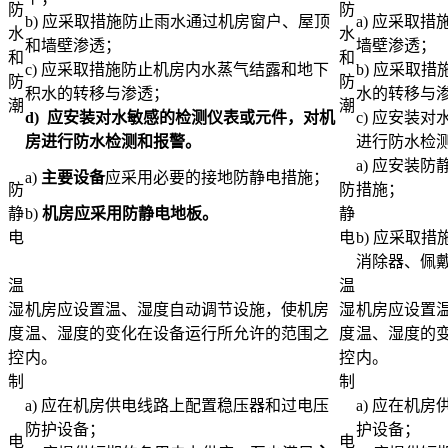
防
防
b) 应采取措施防止雨水通过机房窗户、屋顶
a) 应采取
水
水
和墙壁渗透；
墙壁渗透；
和
和
c) 应采取措施防止机房内水蒸气结露和地下
b) 应采取
防
防
积水的转移与渗透；
水的转移与
潮
潮
d)
应安装对水敏感的检测仪表或元件，对机
c) 应安装
房进行防水检测和报警。
进行防水检
a) 应安装
a)
主要设备
应采用必要的接地防静电措施；
防
防
措施；
静
b)
机房应采用防静电地板。
静
电
电
b) 应采取
消除器、佩戴
温
温
湿
机房应设置温、湿度自动调节设施，使机房
湿
机房应设置
度
温、湿度的变化在设备运行所允许的范围之
度
温、湿度的
控
内。
控
内。
制
制
a) 应在机房供电线路上配置稳压器和过电压
a) 应在机
防护设备；
护设备；
电
电