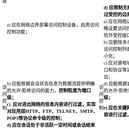
查
d)
应限制无
过受控的边
a) 应在网
a) 应在网络边界部署访问控制设备，启用访问
略设置访问
控制功能；
信外受控接
b) 应删除
访问控制列
小化；
c) 应对源
口和协议等
出；
b) 应能根据会话状态信息为数据流提供明确
d) 应能根
访
访
的允许/拒绝访问的能力，
控制粒度为端口
的允许/拒
问
问
级；
级；
控
控
c)
应对进出网络的信息内容进行过滤，实现
制
制
e)
应在关键
对应用层HTTP、FTP、TELNET、SMTP、
容进行过滤
POP3等协议命令级的控制；
d)
应在会话处于非活跃一定时间或会话结束