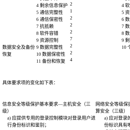
2
4 剩余信息保护
4 
1
5 通信完整性
5 
2
6 通信保密性
6 
2
7 抗抵赖
7 
2
8 软件容错
8 
7
9 资源控制
9 
2
数据安全及备份
9 数据完整性
10
2
恢复
10 数据保密性
4
11 备份和恢复
具体要求项的变化如下表：
信息安全等级保护基本要求—主机安全（三
网络安全等级保
级）
算安全（三级）
a) 应提供专用的登录控制模块对登录用户进
a) 应对登
行身份标识和鉴别；
份标识具有