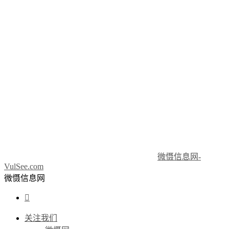
微慑信息网-
VulSee.com
微慑信息网

关注我们