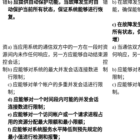
错
b)
应提供自动保护功能，当故障发生时自
错
b) 在故障
动保护当前所有状态，保证系统能够进行恢
能，确保能
复。
c)
在故障发
所有状态，
增）
资
a) 当应用系统的通信双方中的一方在一段时
资
a) 当通信
源
间内未作任何响应，另一方应能够自动结束
源
何响应，另
控
会话；
控
制
b) 应能够对系统的最大并发会话连接数进
制
b) 应能够
行限制；
限制；
c) 应能够对单个帐户的多重并发会话进行限
c) 应能够
制；
制。
d)
应能够对一个时间段内可能的并发会话
连接数进行限制；
e)
应能够对一个访问帐户或一个请求进程占
用的资源分配最大限额和最小限额；
f)
应能够对系统服务水平降低到预先规定的
最小值进行检测和报警；