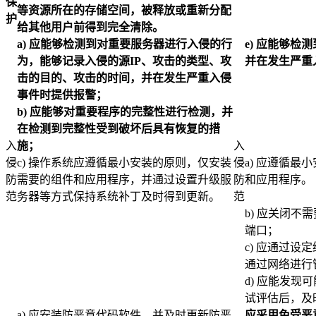
保
等资源所在的存储空间，被释放或重新分配
护
给其他用户前得到完全清除。
a)
应能够检测到对重要服务器进行入侵的行
e)
应能够检测
为，能够记录入侵的源IP、攻击的类型、攻
并在发生严重
击的目的、攻击的时间，并在发生严重入侵
事件时提供报警；
b)
应能够对重要程序的完整性进行检测，并
在检测到完整性受到破坏后具有恢复的措
入
施；
入
侵
c) 操作系统应遵循最小安装的原则，仅安装
侵
a) 应遵循
防
需要的组件和应用程序，并通过设置升级服
防
和应用程序。
范
务器等方式保持系统补丁及时得到更新。
范
b) 应关闭
端口；
c) 应通过
通过网络进行
d) 应能发
试评估后，及
a) 应安装防恶意代码软件，并及时更新防恶
应采用免受恶