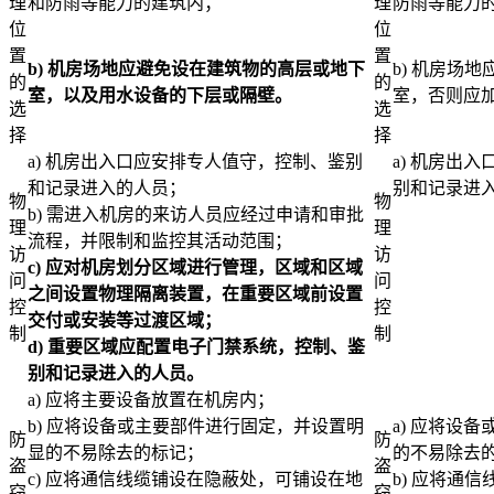
理
和防雨等能力的建筑内；
理
防雨等能力
位
位
置
置
b)
机房场地应避免设在建筑物的高层或地下
b) 机房场
的
的
室，以及用水设备的下层或隔壁。
室，否则应
选
选
择
择
a) 机房出入口应安排专人值守，控制、鉴别
a) 机房出入
和记录进入的人员；
别和记录进
物
物
b) 需进入机房的来访人员应经过申请和审批
理
理
流程，并限制和监控其活动范围；
访
访
c)
应对机房划分区域进行管理，区域和区域
问
问
之间设置物理隔离装置，在重要区域前设置
控
控
交付或安装等过渡区域；
制
制
d)
重要区域应配置电子门禁系统，控制、鉴
别和记录进入的人员。
a) 应将主要设备放置在机房内；
b) 应将设备或主要部件进行固定，并设置明
a) 应将设
防
防
显的不易除去的标记；
的不易除去
盗
盗
c) 应将通信线缆铺设在隐蔽处，可铺设在地
b) 应将通
窃
窃