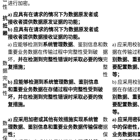
进行加密。
性
a)
应具有在请求的情况下为数据原发者或
抗
接收者提供数据原发证据的功能；
抵
b)
应具有在请求的情况下为数据原发者或
赖
接收者提供数据接收证据的功能。
a) 应能够检测到
系统管理数据
、鉴别信息和
数
a) 应采用
重要业务数据在传输过程中完整性受到破
据
据在传输过
坏，
并在检测到完整性错误时采取必要的恢
完
别数据、重
数
复措施；
整
要配置数据
据
性
等；
完
b)
应能够检测到系统管理数据、鉴别信息
b) 应采用
整
和重要业务数据在存储过程中完整性受到破
据在存储过
性
坏，并在检测到完整性错误时采取必要的恢
别数据、重
复措施。
要配置数据
等。
a)
应采用加密或其他有效措施实现系统管
数
a)
应采用密
数
理数据、鉴别信息和重要业务数据传输保密
据
中的保密性
据
性；
保
业务数据和
保