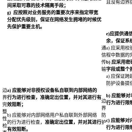
且没有边界
间采取可靠的技术隔离手段；
g)
应按照对业务服务的重要次序来指定带宽
分配优先级别，保证在网络发生拥堵的时候优
先保护重要主机。
e)
应提供通
余，保证系
通
a) 应采用
信
程中数据的
传
b)
应采用密
输
字段或整个
a) 应保证
防护设备提
边
a)
应能够对非授权设备私自联到内部网络的
b)
应能够对
界
行为进行检查，准确定出位置，并对其进行有
边
行为进行限
完
效阻断；
界
整
b) 应能够对内部网络用户私自联到外部网络
防
性
c)
应能够对
的行为进行检查，
准确定出位置，并对其进行
护
检
行为进行限
有效阻断。