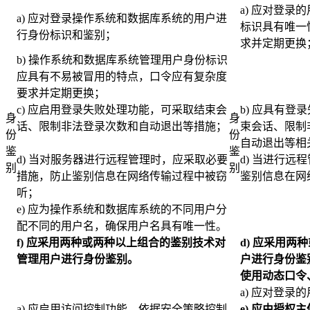
a) 应对登
a) 应对登录操作系统和数据库系统的用户进
标识具有唯一
行身份标识和鉴别；
求并定期更换
b) 操作系统和数据库系统管理用户身份标识
应具有不易被冒用的特点，口令应有复杂度
要求并定期更换；
c) 应启用登录失败处理功能，可采取结束会
b) 应具有
身
身
话、限制非法登录次数和自动退出等措施；
束会话、限制
份
份
自动退出等相
鉴
鉴
d) 当对服务器进行远程管理时，应采取必要
d) 当进行
别
别
措施，防止鉴别信息在网络传输过程中被窃
鉴别信息在网
听；
e) 应为操作系统和数据库系统的不同用户分
配不同的用户名，确保用户名具有唯一性。
f)
应采用两种或两种以上组合的鉴别技术对
d)
应采用两种
管理用户进行身份鉴别。
户进行身份鉴
使用动态口令
a) 应对登录
a) 应启用访问控制功能，依据安全策略控制
e)
应由授权主