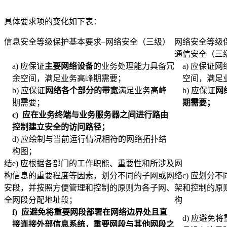
具体要求项的变化如下表：
信息安全等级保护基本要求–网络安全（三级）
网络安全等级
通信安全（三
a) 应保证
主要网络设备
的业务处理能力具备冗
a) 应保证
余空间，满足业务高峰期需要；
空间，满足
b) 应保证
网络各个部分的带宽
满足业务高峰
b) 应保证
网
期需要；
期需要；
c)
应在业务终端与业务服务器之间进行路由
控制建立安全的访问路径；
d) 应绘制与当前运行情况相符的网络拓扑结
构图；
结
e) 应根据各部门的工作职能、重要性和所涉及
网
构
信息的重要程度等因素，划分不同的子网或网
络
c) 应划分
安
段，并按照方便管理和控制的原则为各子网、
架
和控制的原
全
网段分配地址段；
构
f)
应避免将重要网段部署在网络边界处且直
d) 应避免
接连接外部信息系统，重要网段与其他网段之