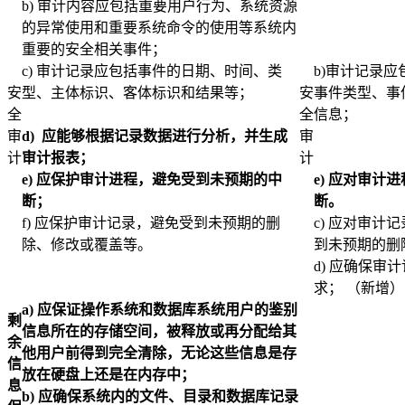
b) 审计内容应包括重要用户行为、系统资源
的异常使用和重要系统命令的使用等系统内
重要的安全相关事件；
c) 审计记录应包括事件的日期、时间、类
b)审计记录
安
型、主体标识、客体标识和结果等；
安
事件类型、事
全
全
信息；
审
d)
应能够根据记录数据进行分析，并生成
审
计
审计报表；
计
e)
应保护审计进程，避免受到未预期的中
e)
应对审计进
断；
断。
f) 应保护审计记录，避免受到未预期的删
c) 应对审
除、修改或覆盖等。
到未预期的删
d) 应确保
求； （新增）
a)
应保证操作系统和数据库系统用户的鉴别
剩
信息所在的存储空间，被释放或再分配给其
余
他用户前得到完全清除，无论这些信息是存
信
放在硬盘上还是在内存中；
息
b)
应确保系统内的文件、目录和数据库记录