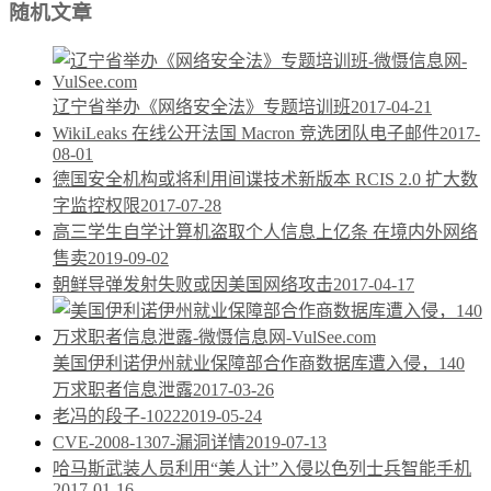
随机文章
辽宁省举办《网络安全法》专题培训班
2017-04-21
WikiLeaks 在线公开法国 Macron 竞选团队电子邮件
2017-
08-01
德国安全机构或将利用间谍技术新版本 RCIS 2.0 扩大数
字监控权限
2017-07-28
高三学生自学计算机盗取个人信息上亿条 在境内外网络
售卖
2019-09-02
朝鲜导弹发射失败或因美国网络攻击
2017-04-17
美国伊利诺伊州就业保障部合作商数据库遭入侵，140
万求职者信息泄露
2017-03-26
老冯的段子-1022
2019-05-24
CVE-2008-1307-漏洞详情
2019-07-13
哈马斯武装人员利用“美人计”入侵以色列士兵智能手机
2017-01-16