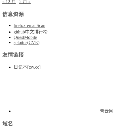
« 12 月
2 月 »
信息资源
firefox-emailScan
github中文排行榜
QuestMobile
sploitus(CVE)
友情链接
日记本[tov.cc]
青云网
域名