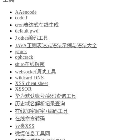
AAencode
codelf
cron表达式在线生成
default pwd
J other编码工具
JAVA正则表达式语法示例与语法大全
jsfuck
ophcrack
shiro在线解密
websocket调试工具
wildcard DNS
XSS-cheat-sheet
XSSOR
华为默认账号/密码查询工具
历史域名解析记录查询
在线加密解密+编码工具
在线命令转码
异类XSS
微慑信息工具网