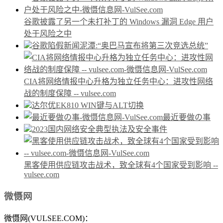
谷歌披露了另一个未打补丁的 Windows 漏洞 Edge 用户
处于风险之中
谷歌陷假新闻泥潭:“奥巴马宣布将第三次竞选总统”
CIA将网络情报中心升格为独立任务中心：进攻性网络
战的制度保障 -- vulsee.com
达尔优EK810 WIN键与ALT切换
最近要做の事
2023国内网络安全典型执法及安全事件
黑客使用供应链攻击战术，致全球有4个国家受到影响 --
vulsee.com
微慑网
微慑网(VULSEE.COM)：