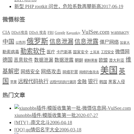
新型 PHP rootkit 问世，危险系数再攀新高
2017-06-19
微慑标签
VulSee.com
wannacry
CIA
DDoS攻击
DDoS 攻击
FBI
Google
Kapustkiy
俄罗斯
中国
信息泄漏
信息泄露
僵尸网络
以色列
加拿大
勒索软件
微慑网
勒索病毒
医疗
卡巴斯基
国家安全
工控安全
土耳其
维
德国
恶意软件
数据泄漏
数据泄露
欧盟
朝鲜
澳大利亚
朝鲜黑客
美国
英
基解密
网络攻击
网络安全
网络犯罪
网络钓鱼攻击
国
远程代码执行
银行
金融
韩国
黑客入侵
苹果
远程代码执行漏洞
热门文章
xiunobbs插件/模版收集第一批
2020-07-27
[MTV] -南文北斗
2006-04-18
[QQ] qq情侣名字大全
2006-03-18