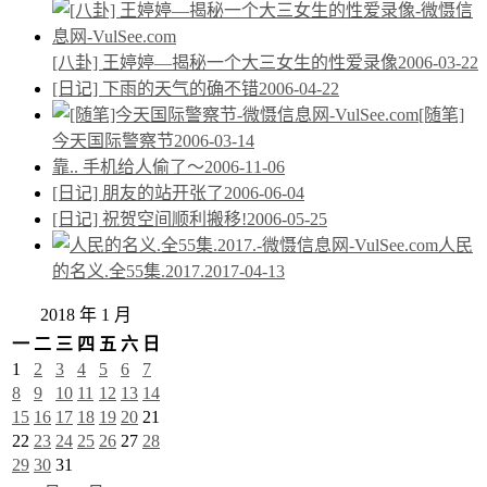
[八卦] 王婷婷—揭秘一个大三女生的性爱录像
2006-03-22
[日记] 下雨的天气的确不错
2006-04-22
[随笔]
今天国际警察节
2006-03-14
靠.. 手机给人偷了～
2006-11-06
[日记] 朋友的站开张了
2006-06-04
[日记] 祝贺空间顺利搬移!
2006-05-25
人民
的名义.全55集.2017.
2017-04-13
2018 年 1 月
一
二
三
四
五
六
日
1
2
3
4
5
6
7
8
9
10
11
12
13
14
15
16
17
18
19
20
21
22
23
24
25
26
27
28
29
30
31