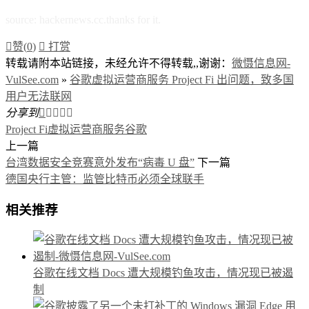
source: hackernews.cc.thanks for it.

赞(
0
)

打赏
转载请附本站链接，未经允许不得转载,,谢谢：
微慑信息网-
VulSee.com
»
谷歌虚拟运营商服务 Project Fi 出问题，致多国
用户无法联网
分享到





Project Fi
虚拟运营商服务
谷歌
上一篇
台湾数据安全竞赛意外发布“病毒 U 盘”
下一篇
德国央行主管：监管比特币必须全球联手
相关推荐
谷歌在线文档 Docs 遭大规模钓鱼攻击，情况现已被遏
制