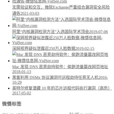
无需验证和交互，微软Exchange严重组合漏洞安全风险
通告
2021-03-03
阿里“内核漏洞检测方法”入选国际学术顶会
2019-07-06
深网视界疑似泄露近250万人脸数据
2019-02-15
Mac 发现 DNS 恶意劫持软件：偷跑流量篡改网页地址
2018-01-13
黑客利用 DSMx 协议漏洞可远程劫持任意无人机
2016-
10-29
英特尔修复潜藏 10 年的芯片远程代码执行漏洞（高危）
2017-05-02
微慑标签