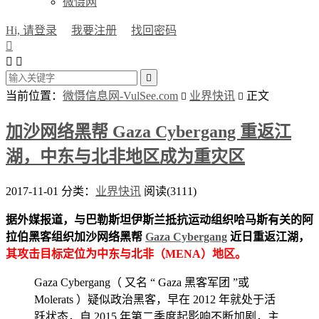
微慑网
Hi, 请登录
我要注册
找回密码




当前位置：
微慑信息网-VulSee.com
业界快讯
正文


加沙网络黑帮 Gaza Cybergang 重返江
湖，中东与北非地区成为重灾区
2017-11-01
分类：
业界快讯
阅读(3111)
据外媒报道，与巴勒斯坦伊斯兰抵抗运动组织哈马斯有关的阿
拉伯黑客组织加沙网络黑帮
Gaza Cybergang
近日重返江湖，
其攻击目标定位为中东与北非（MENA）地区。
Gaza Cybergang（ 又名 “ Gaza 黑客军团 ”或
Molerats ）疑似政治黑客，早在 2012 年就处于活
跃状态，自 2015 年第二季度起影响不断加剧，主