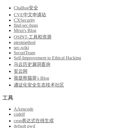
ChaBug安全
CVE中文申请站
CXSecurity
find-sec-bugs
Mrxn's Blog
OSINT-工具和资源
ptestmethod
sec-wiki
SecuriTeam
Self-Improvement to Ethical Hacking
乌云历史漏洞查询
安云网
我是熊猫哥's Blog
通证化安全生态技术社区
工具
AAencode
codelf
cron表达式在线生成
default pwd