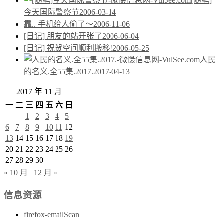
[随笔]
今天国际警察节
2006-03-14
靠.. 手机给人偷了～
2006-11-06
[日记] 朋友的站开张了
2006-06-04
[日记] 祝贺空间顺利搬移!
2006-05-25
人民
的名义.全55集.2017.
2017-04-13
2017 年 11 月
一
二
三
四
五
六
日
1
2
3
4
5
6
7
8
9
10
11
12
13
14
15
16
17
18
19
20
21
22
23
24
25
26
27
28
29
30
« 10 月
12 月 »
信息资源
firefox-emailScan