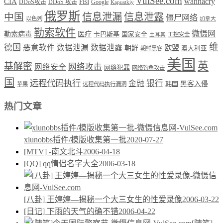
VulSee.com
wannacry
CIA
DDoS攻击
DDoS 攻击
FBI
Google
Kapustkiy
俄罗斯
中国
信息泄漏
信息泄露
僵尸网络
以色列
加拿大
勒索软件
微慑网
勒索病毒
医疗
卡巴斯基
国家安全
工控安全
土耳其
维
德国
恶意软件
数据泄漏
数据泄露
欧盟
朝鲜
澳大利亚
朝鲜黑客
美国
英
基解密
网络攻击
网络安全
网络犯罪
网络钓鱼攻击
国
远程代码执行
银行
金融
韩国
黑客入侵
苹果
远程代码执行漏洞
热门文章
xiunobbs插件/模版收集第一批
2020-07-27
[MTV] -南文北斗
2006-04-18
[QQ] qq情侣名字大全
2006-03-18
[八卦] 王婷婷—揭秘一个大三女生的性爱录像
2006-03-22
[日记] 下雨的天气的确不错
2006-04-22