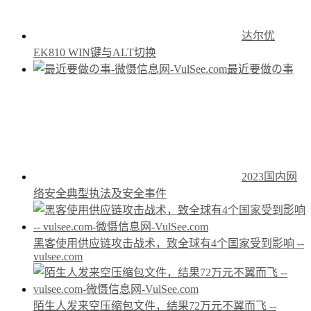
达尔优
EK810 WIN键与ALT切换
最近要做の事
2023国内网
络安全典型执法及安全事件
黑客使用供应链攻击战术，致全球有4个国家受到影响 --
vulsee.com
陌生人发来空压缩包文件，结果72万元不翼而飞 --