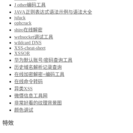
J other编码工具
JAVA正则表达式语法示例与语法大全
jsfuck
ophcrack
shiro在线解密
websocket调试工具
wildcard DNS
XSS-cheat-sheet
XSSOR
华为默认账号/密码查询工具
历史域名解析记录查询
在线加密解密+编码工具
在线命令转码
异类XSS
微慑信息工具网
非常好看的纹理背景图
颜色调试
特效