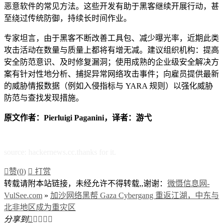
恶意软件的常见方法。这些开发有助于黑客继续开展行动，甚
至绕过传统防御，持续长时间作业。
专家坦言，由于黑客不断改善工具包、减少曝光率，近期此类
攻击活动在数量与质量上都将有增无减。建议组织机构：提高
安全防范意识、及时修复漏洞；使用成熟的企业级安全解决方
案有针对性地分析、捕捉异常网络攻击事件；向雇员提供最新
的威胁情报数据（例如入侵指标与 YARA 规则）以强化威胁
防范与查找发现措施。
原文作者：Pierluigi Paganini，译者：游弋
source: hackernews.cc.thanks for it.

赞(
0
)

打赏
转载请附本站链接，未经允许不得转载,,谢谢：
微慑信息网-
VulSee.com
»
加沙网络黑帮 Gaza Cybergang 重返江湖，中东与
北非地区成为重灾区
分享到




