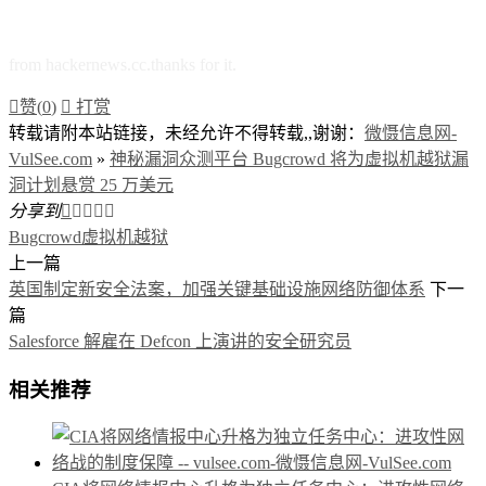
from hackernews.cc.thanks for it.

赞(
0
)

打赏
转载请附本站链接，未经允许不得转载,,谢谢：
微慑信息网-
VulSee.com
»
神秘漏洞众测平台 Bugcrowd 将为虚拟机越狱漏
洞计划悬赏 25 万美元
分享到





Bugcrowd
虚拟机越狱
上一篇
英国制定新安全法案，加强关键基础设施网络防御体系
下一
篇
Salesforce 解雇在 Defcon 上演讲的安全研究员
相关推荐