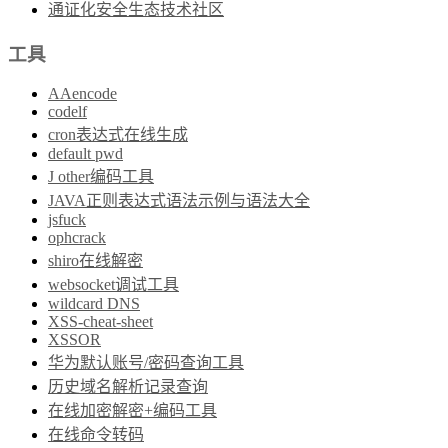
通证化安全生态技术社区
工具
AAencode
codelf
cron表达式在线生成
default pwd
J other编码工具
JAVA正则表达式语法示例与语法大全
jsfuck
ophcrack
shiro在线解密
websocket调试工具
wildcard DNS
XSS-cheat-sheet
XSSOR
华为默认账号/密码查询工具
历史域名解析记录查询
在线加密解密+编码工具
在线命令转码