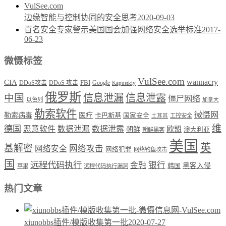
边缘智能与控制协同的安全思考
2020-09-03
百名安全专家警示美国国会加强网络安全选举标准
2017-
06-23
微慑标签
VulSee.com
wannacry
CIA
DDoS攻击
DDoS 攻击
FBI
Google
Kapustkiy
俄罗斯
中国
信息泄漏
信息泄露
僵尸网络
以色列
加拿大
勒索软件
微慑网
勒索病毒
医疗
卡巴斯基
国家安全
工控安全
土耳其
维
德国
恶意软件
数据泄漏
数据泄露
欧盟
朝鲜
澳大利亚
朝鲜黑客
美国
英
基解密
网络攻击
网络安全
网络犯罪
网络钓鱼攻击
国
远程代码执行
银行
金融
韩国
黑客入侵
苹果
远程代码执行漏洞
热门文章
xiunobbs插件/模版收集第一批
2020-07-27