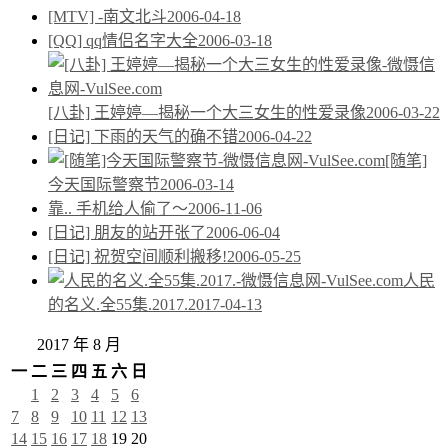
[MTV] -南文北斗
2006-04-18
[QQ] qq情侣名字大全
2006-03-18
[八卦] 王婷婷—揭秘一个大三女生的性爱录像
2006-03-22
[日记] 下雨的天气的确不错
2006-04-22
[随笔]
今天国际警察节
2006-03-14
靠.. 手机给人偷了～
2006-11-06
[日记] 朋友的站开张了
2006-06-04
[日记] 祝贺空间顺利搬移!
2006-05-25
人民
的名义.全55集.2017.
2017-04-13
2017 年 8 月
一
二
三
四
五
六
日
1
2
3
4
5
6
7
8
9
10
11
12
13
14
15
16
17
18
19
20