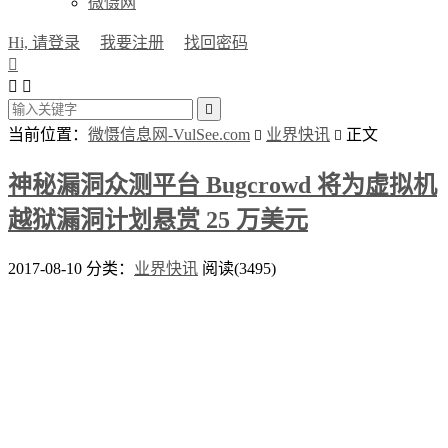
微慑网
Hi, 请登录
我要注册
找回密码




当前位置：
微慑信息网-VulSee.com
业界快讯
正文


神秘漏洞众测平台 Bugcrowd 将为虚拟机
越狱漏洞计划悬赏 25 万美元
2017-08-10
分类：
业界快讯
阅读(3495)