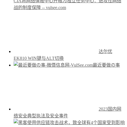
CIA将网络情报中心升格为独立任务中心：进攻性网络
战的制度保障 -- vulsee.com
达尔优
EK810 WIN键与ALT切换
最近要做の事
2023国内网
络安全典型执法及安全事件