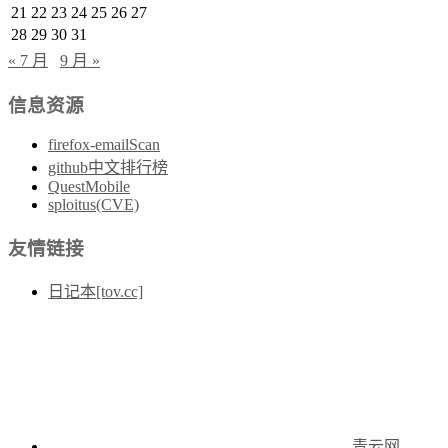
21
22
23
24
25
26
27
28
29
30
31
« 7 月
9 月 »
信息资源
firefox-emailScan
github中文排行榜
QuestMobile
sploitus(CVE)
友情链接
日记本[tov.cc]
青云网