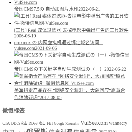
帝国CMS7.5の 自动加图片水印
2022-06-21
[工具] Real 媒体过滤器-去掉电影中弹出广告的工具软件
2006-06-19
proxmox の 内网虚拟机通过绑定域名访问 –
vulsee.com
2021-09-06
帝国CMSの下关键字自动生成测试の（一）
2022-06-22
美军指责产品存在 “网络安全漏洞”，大疆回应“愿意合
作消除疑虑”
2017-08-05
微慑标签
VulSee.com
wannacry
CIA
DDoS攻击
DDoS 攻击
FBI
Google
Kapustkiy
俄罗斯