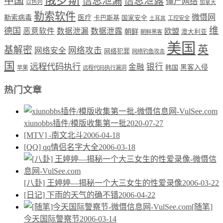
中国
信息泄漏
信息泄露
僵尸网络
以色列
加拿大
勒索软件
微慑网
勒索病毒
医疗
卡巴斯基
国家安全
工控安全
土耳其
维
德国
恶意软件
数据泄漏
数据泄露
欧盟
朝鲜
澳大利亚
朝鲜黑客
美国
英
基解密
网络攻击
网络安全
网络犯罪
网络钓鱼攻击
国
远程代码执行
银行
金融
韩国
黑客入侵
苹果
远程代码执行漏洞
热门文章
xiunobbs插件/模版收集第一批
2020-07-27
[MTV] -南文北斗
2006-04-18
[QQ] qq情侣名字大全
2006-03-18
[八卦] 王婷婷—揭秘一个大三女生的性爱录像
2006-03-22
[日记] 下雨的天气的确不错
2006-04-22
[随笔]
今天国际警察节
2006-03-14