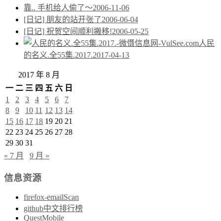
靠.. 手机给人偷了～
2006-11-06
[日记] 朋友的站开张了
2006-06-04
[日记] 祝贺空间顺利搬移!
2006-05-25
人民
的名义.全55集.2017.
2017-04-13
2017 年 8 月
一
二
三
四
五
六
日
1
2
3
4
5
6
7
8
9
10
11
12
13
14
15
16
17
18
19
20
21
22
23
24
25
26
27
28
29
30
31
« 7 月
9 月 »
信息资源
firefox-emailScan
github中文排行榜
QuestMobile