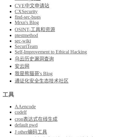
CVE中文申请站
CXSecurity
find-sec-bugs
Mrxn's Blog
OSINT-工具和资源
ptestmethod
sec-wiki
SecuriTeam
Self-Improvement to Ethical Hacking
乌云历史漏洞查询
安云网
我是熊猫哥's Blog
通证化安全生态技术社区
工具
AAencode
codelf
cron表达式在线生成
default pwd
J other编码工具