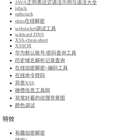
JAVA正则表达式语法示例与语法大全
jsfuck
ophcrack
shiro在线解密
websocket调试工具
wildcard DNS
XSS-cheat-sheet
XSSOR
华为默认账号/密码查询工具
历史域名解析记录查询
在线加密解密+编码工具
在线命令转码
异类XSS
微慑信息工具网
非常好看的纹理背景图
颜色调试
特效
有趣加密解密