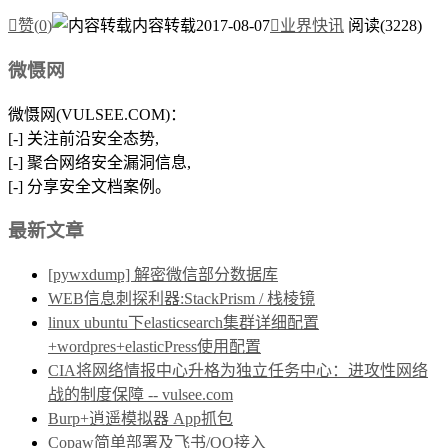

赞(
0
)
内容转载
2017-08-07

业界快讯
阅读(3228)
微慑网
微慑网(VULSEE.COM)：
[-] 关注前沿安全态势,
[-] 聚合网络安全漏洞信息,
[-] 分享安全文档案例。
最新文章
[pywxdump] 解密微信部分数据库
WEB信息刺探利器:StackPrism / 栈棱镜
linux ubuntu下elasticsearch集群详细配置
+wordpres+elasticPress使用配置
CIA将网络情报中心升格为独立任务中心：进攻性网络
战的制度保障 -- vulsee.com
Burp+逍遥模拟器 App抓包
Copaw简单部署及飞书/QQ接入