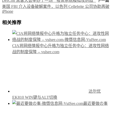
DefCon 黑客大会举办了一场 “ 投票系统模拟攻防战 ”
下一篇
美国 FBI 介入设备破解案件，以色列 Cellebrite 公司协助再破
iPhone
相关推荐
CIA将网络情报中心升格为独立任务中心：进攻性网络
战的制度保障 -- vulsee.com
达尔优
EK810 WIN键与ALT切换
最近要做の事