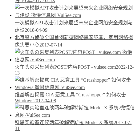
进 10 年
2017-05-18
一次模拟APT攻击计划来展望未来企业网络安全规划与
建设
2018-04-09
北京警方侦破全国首例新型网络黑客犯罪，家用网络摄
像头要小心
2017-07-14
火车头の采集列表POST/内容POST - vulsee.com
2022-12-
13
维基解密揭露 CIA 恶意工具 “Grasshopper” 如何攻击
Windows
2017-04-08
科恩实验室连续两年破解特斯拉 Model X 系统
2017-07-
31