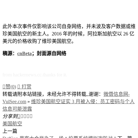
此外本次事件仅影响该公司自身网络，并未波及客户数据或维
珍美国航空的新主人。2016 年的时候，阿拉斯加航空以 26 亿
美元的价格收购了维珍美国航空。
稿源：
cnBeta
；封面源自网络
from hackernews.cc.thanks for it.

赞(
0
)

打赏
转载请附本站链接，未经允许不得转载,,谢谢：
微慑信息网-
VulSee.com
»
维珍美国航空证实 3 月被入侵：员工密码与个人
信息可能泄露
分享到





美国航空
上一篇