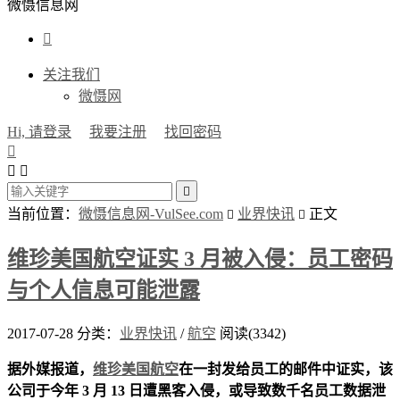
微慑信息网

关注我们
微慑网
Hi, 请登录
我要注册
找回密码




当前位置：
微慑信息网-VulSee.com
业界快讯
正文


维珍美国航空证实 3 月被入侵：员工密码
与个人信息可能泄露
2017-07-28
分类：
业界快讯
/
航空
阅读(3342)
据外媒报道，
维珍美国航空
在一封发给员工的邮件中证实，该
公司于今年 3 月 13 日遭黑客入侵，或导致数千名员工数据泄