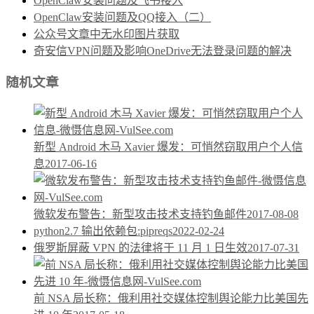
OpenClaw安装问题及飞书接入
OpenClaw安装问题及QQ接入（二）
公众号文章中无水印图片获取
奇安信VPN问题及影响OneDrive无法登录问题的解决
随机文章
新型 Android 木马 Xavier 爆发：可悄然窃取用户个人信
息
2017-06-16
微软发布警告：新型攻击技术支持钓鱼邮件
2017-08-08
python2.7 输出依赖包:pipreqs
2022-02-24
俄罗斯屏蔽 VPN 的法律将于 11 月 1 日生效
2017-07-31
前 NSA 局长称：俄利用社交媒体控制舆论能力比美国先