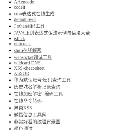
AAencode
codelf
cron表达式在线生成
default pwd
J other编码工具
JAVA正则表达式语法示例与语法大全
jsfuck
ophcrack
shiro在线解密
websocket调试工具
wildcard DNS
XSS-cheat-sheet
XSSOR
华为默认账号/密码查询工具
历史域名解析记录查询
在线加密解密+编码工具
在线命令转码
异类XSS
微慑信息工具网
非常好看的纹理背景图
颜色调试