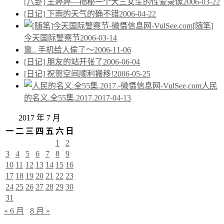
[八卦] 王婷婷—揭秘一个大三女生的性爱录像
2006-03-22
[日记] 下雨的天气的确不错
2006-04-22
[随笔]
今天国际警察节
2006-03-14
靠.. 手机给人偷了～
2006-11-06
[日记] 朋友的站开张了
2006-06-04
[日记] 祝贺空间顺利搬移!
2006-05-25
人民
的名义.全55集.2017.
2017-04-13
2017 年 7 月
一
二
三
四
五
六
日
1
2
3
4
5
6
7
8
9
10
11
12
13
14
15
16
17
18
19
20
21
22
23
24
25
26
27
28
29
30
31
« 6 月
8 月 »