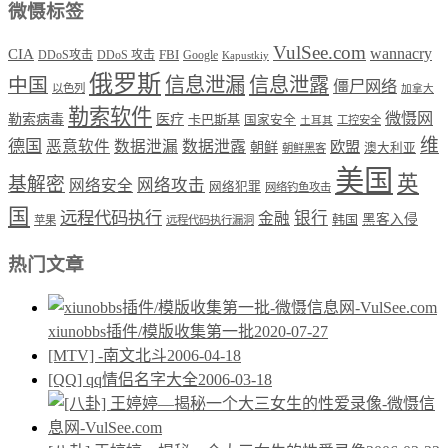
微慑标签
VulSee.com
wannacry
CIA
DDoS攻击
DDoS 攻击
FBI
Google
Kapustkiy
俄罗斯
中国
信息泄漏
信息泄露
僵尸网络
以色列
加拿大
勒索软件
微慑网
勒索病毒
医疗
卡巴斯基
国家安全
工控安全
土耳其
维
德国
恶意软件
数据泄漏
数据泄露
欧盟
朝鲜
澳大利亚
朝鲜黑客
美国
英
基解密
网络攻击
网络安全
网络犯罪
网络钓鱼攻击
国
远程代码执行
银行
金融
韩国
黑客入侵
苹果
远程代码执行漏洞
热门文章
xiunobbs插件/模版收集第一批
2020-07-27
[MTV] -南文北斗
2006-04-18
[QQ] qq情侣名字大全
2006-03-18