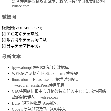
黑客使用供应链攻击战术，致全球有4个国家受到影响 --
vulsee.com
微慑网
微慑网(VULSEE.COM)：
[-] 关注前沿安全态势,
[-] 聚合网络安全漏洞信息,
[-] 分享安全文档案例。
最新文章
[pywxdump] 解密微信部分数据库
WEB信息刺探利器:StackPrism / 栈棱镜
linux ubuntu下elasticsearch集群详细配置
+wordpres+elasticPress使用配置
CIA将网络情报中心升格为独立任务中心：进攻性网络
战的制度保障 -- vulsee.com
Burp+逍遥模拟器 App抓包
Copaw简单部署及飞书/QQ接入