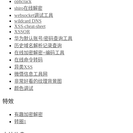
ophcrack
shiro在线解密
websocket调试工具
wildcard DNS
XSS-cheat-sheet
XSSOR
华为默认账号/密码查询工具
历史域名解析记录查询
在线加密解密+编码工具
在线命令转码
异类XSS
微慑信息工具网
非常好看的纹理背景图
颜色调试
特效
有趣加密解密
转圈1