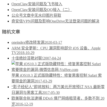
OpenClaw安装问题及飞书接入
OpenClaw安装问题及QQ接入（二）
公众号文章中无水印图片获取
奇安信VPN问题及影响OneDrive无法登录问题的解决
随机文章
oneindex修改转发源
2020-03-17
ARM 安全更新：CPU 漏洞影响部分 iOS 设备、Apple
TV
2018-10-29
十佳绝妙淫艳对联!
2007-04-24
苹果 iOS10.3 正式版隐藏特性：修复黑客控制 Safari 索
要赎金的漏洞
2017-03-29
“影子经纪人”即将放料：两万美元开放预订 NSA 最新零
日漏洞与黑客工具
2017-05-30
欧美联合执法逮捕 DDoS 僵尸网络租赁者，多数不到 20
岁
2016-12-19