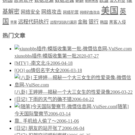
德国
恶意软件
数据泄漏
数据泄露
欧盟
朝鲜
澳大利亚
朝鲜黑客
美国
英
基解密
网络攻击
网络安全
网络犯罪
网络钓鱼攻击
国
远程代码执行
银行
金融
韩国
黑客入侵
苹果
远程代码执行漏洞
热门文章
xiunobbs插件/模版收集第一批
2020-07-27
[MTV] -南文北斗
2006-04-18
[QQ] qq情侣名字大全
2006-03-18
[八卦] 王婷婷—揭秘一个大三女生的性爱录像
2006-03-22
[日记] 下雨的天气的确不错
2006-04-22
[随笔]
今天国际警察节
2006-03-14
靠.. 手机给人偷了～
2006-11-06
[日记] 朋友的站开张了
2006-06-04