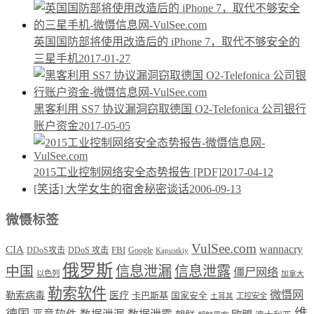
英国国防部将使用改造后的 iPhone 7，取代不够安全的
三星手机
2017-01-27
黑客利用 SS7 协议漏洞窃取德国 O2-Telefonica 公司银行
账户资金
2017-05-05
2015工业控制网络安全态势报告
[PDF]
2017-04-12
[笑话] 大学女生的宿舍秘密谈话
2006-09-13
微慑标签
VulSee.com
wannacry
CIA
DDoS攻击
DDoS 攻击
FBI
Google
Kapustkiy
俄罗斯
中国
信息泄漏
信息泄露
僵尸网络
以色列
加拿大
勒索软件
微慑网
勒索病毒
医疗
卡巴斯基
国家安全
工控安全
土耳其
维