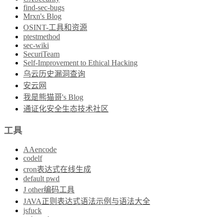
find-sec-bugs
Mrxn's Blog
OSINT-工具和资源
ptestmethod
sec-wiki
SecuriTeam
Self-Improvement to Ethical Hacking
乌云历史漏洞查询
安云网
我是熊猫哥's Blog
通证化安全生态技术社区
工具
AAencode
codelf
cron表达式在线生成
default pwd
J other编码工具
JAVA正则表达式语法示例与语法大全
jsfuck