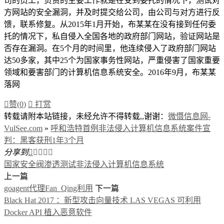
司的员工，负责的主要工作就是在受到委托的情况下，测试对
方网站的安全漏洞，并及时提交给公司，由公司与对方进行反
馈，联系修复。从2015年1月开始，布某某在没有接到任何委
托的情况下，私自侵入全国各地的政府部门网站，验证网站是
否存在漏洞。在5个月的时间里，他连续侵入了政府部门网站
达50多家，其中25个为国家事务性网站，严重侵害了国家重要
领域和要害部门的计算机信息系统安全。2016年9月，布某某
落网

赞(
0
)

打赏
转载请附本站链接，未经允许不得转载,,谢谢：
微慑信息网-
VulSee.com
»
呼和浩特首例非法侵入计算机信息系统案件宣
判：黑客获刑1年3个月
分享到





国家安全阀
渗透测试
非法侵入计算机信息系统
上一篇
goagent代理Fan_Qing利用
下一篇
Black Hat 2017 ：新型攻击向量技术 LAS VEGAS 可利用
Docker API 植入恶意软件