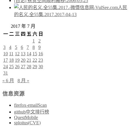
[日记] 祝贺空间顺利搬移!
2006-05-25
人民
的名义.全55集.2017.
2017-04-13
2017 年 7 月
一
二
三
四
五
六
日
1
2
3
4
5
6
7
8
9
10
11
12
13
14
15
16
17
18
19
20
21
22
23
24
25
26
27
28
29
30
31
« 6 月
8 月 »
信息资源
firefox-emailScan
github中文排行榜
QuestMobile
sploitus(CVE)