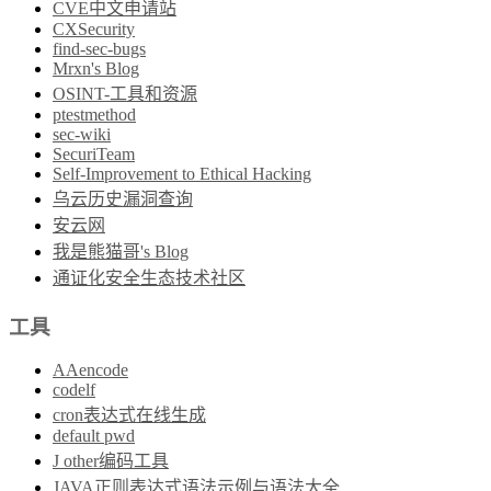
CVE中文申请站
CXSecurity
find-sec-bugs
Mrxn's Blog
OSINT-工具和资源
ptestmethod
sec-wiki
SecuriTeam
Self-Improvement to Ethical Hacking
乌云历史漏洞查询
安云网
我是熊猫哥's Blog
通证化安全生态技术社区
工具
AAencode
codelf
cron表达式在线生成
default pwd
J other编码工具
JAVA正则表达式语法示例与语法大全