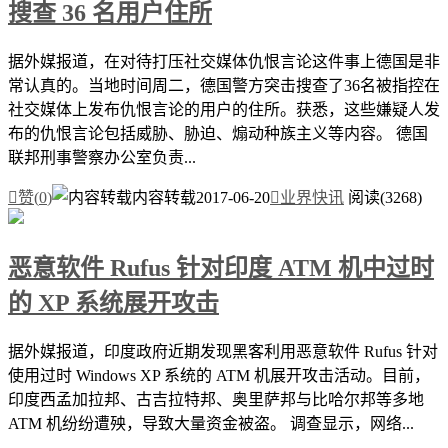
搜查 36 名用户住所
据外媒报道，在对待打压社交媒体仇恨言论这件事上德国是非
常认真的。当地时间周二，德国警方突击搜查了36名被指控在
社交媒体上发布仇恨言论的用户的住所。获悉，这些嫌疑人发
布的仇恨言论包括威胁、胁迫、煽动种族主义等内容。 德国
联邦刑事警察办公室负责...

赞(
0
)
内容转载
2017-06-20

业界快讯
阅读(3268)
恶意软件 Rufus 针对印度 ATM 机中过时
的 XP 系统展开攻击
据外媒报道，印度政府近期发现黑客利用恶意软件 Rufus 针对
使用过时 Windows XP 系统的 ATM 机展开攻击活动。目前，
印度西孟加拉邦、古吉拉特邦、奥里萨邦与比哈尔邦等多地
ATM 机纷纷遭殃，导致大量资金被盗。 调查显示，网络...