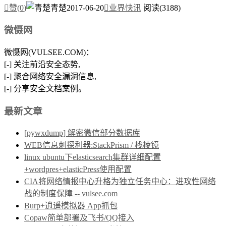

赞(
0
)
青楚
2017-06-20

业界快讯
阅读(3188)
微慑网
微慑网(VULSEE.COM)：
[-] 关注前沿安全态势,
[-] 聚合网络安全漏洞信息,
[-] 分享安全文档案例。
最新文章
[pywxdump] 解密微信部分数据库
WEB信息刺探利器:StackPrism / 栈棱镜
linux ubuntu下elasticsearch集群详细配置
+wordpres+elasticPress使用配置
CIA将网络情报中心升格为独立任务中心：进攻性网络
战的制度保障 -- vulsee.com
Burp+逍遥模拟器 App抓包
Copaw简单部署及飞书/QQ接入