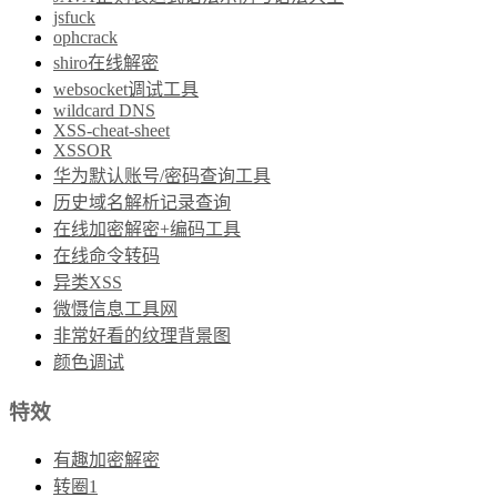
jsfuck
ophcrack
shiro在线解密
websocket调试工具
wildcard DNS
XSS-cheat-sheet
XSSOR
华为默认账号/密码查询工具
历史域名解析记录查询
在线加密解密+编码工具
在线命令转码
异类XSS
微慑信息工具网
非常好看的纹理背景图
颜色调试
特效
有趣加密解密
转圈1