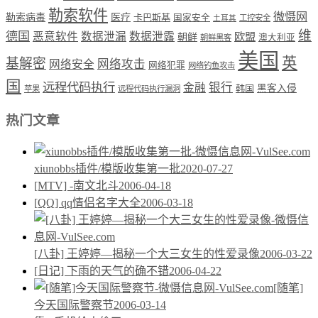
勒索软件
微慑网
勒索病毒
医疗
卡巴斯基
国家安全
工控安全
土耳其
维
德国
恶意软件
数据泄漏
数据泄露
欧盟
朝鲜
澳大利亚
朝鲜黑客
美国
英
基解密
网络攻击
网络安全
网络犯罪
网络钓鱼攻击
国
远程代码执行
银行
金融
韩国
黑客入侵
苹果
远程代码执行漏洞
热门文章
xiunobbs插件/模版收集第一批
2020-07-27
[MTV] -南文北斗
2006-04-18
[QQ] qq情侣名字大全
2006-03-18
[八卦] 王婷婷—揭秘一个大三女生的性爱录像
2006-03-22
[日记] 下雨的天气的确不错
2006-04-22
[随笔]
今天国际警察节
2006-03-14