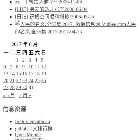
靠.. 手机给人偷了～
2006-11-06
[日记] 朋友的站开张了
2006-06-04
[日记] 祝贺空间顺利搬移!
2006-05-25
人民
的名义.全55集.2017.
2017-04-13
2017 年 6 月
一
二
三
四
五
六
日
1
2
3
4
5
6
7
8
9
10
11
12
13
14
15
16
17
18
19
20
21
22
23
24
25
26
27
28
29
30
31
« 5 月
7 月 »
信息资源
firefox-emailScan
github中文排行榜
QuestMobile