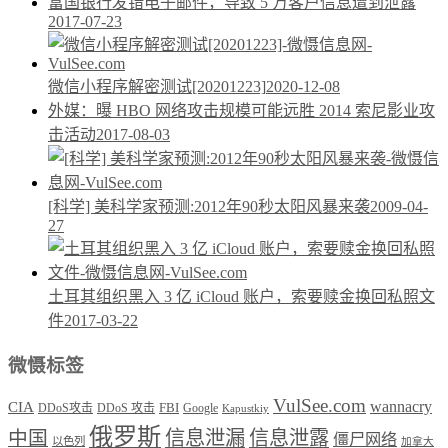
富国银行发错电子邮件，导致 5 万客户信息遭到泄露
2017-07-23
微信小程序解密测试[20201223]
2020-12-08
外媒：曝 HBO 网络攻击规模可能远胜 2014 索尼影业攻
击活动
2017-08-03
[科学] 美科学家预测:2012年90秒太阳风暴来袭
2009-04-
27
土耳其组织黑入 3 亿 iCloud 账户，索要赎金换回私照文
件
2017-03-22
微慑标签
VulSee.com
wannacry
CIA
DDoS攻击
DDoS 攻击
FBI
Google
Kapustkiy
俄罗斯
中国
信息泄漏
信息泄露
僵尸网络
以色列
加拿大