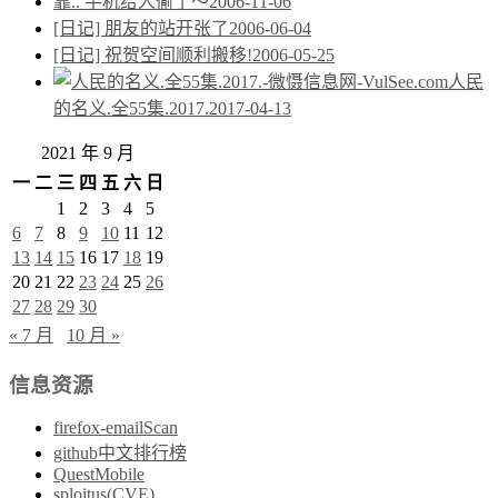
靠.. 手机给人偷了～
2006-11-06
[日记] 朋友的站开张了
2006-06-04
[日记] 祝贺空间顺利搬移!
2006-05-25
人民
的名义.全55集.2017.
2017-04-13
2021 年 9 月
一
二
三
四
五
六
日
1
2
3
4
5
6
7
8
9
10
11
12
13
14
15
16
17
18
19
20
21
22
23
24
25
26
27
28
29
30
« 7 月
10 月 »
信息资源
firefox-emailScan
github中文排行榜
QuestMobile
sploitus(CVE)