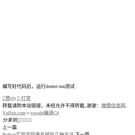
编写好代码后，运行dotnet run测试

赞(
0
)

打赏
转载请附本站链接，未经允许不得转载,,谢谢：
微慑信息网-
VulSee.com
»
vscode编译C#
分享到





上一篇
Python实现字符串反转的几种方法
下一篇