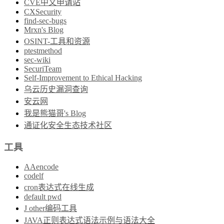
CVE中文申请站
CXSecurity
find-sec-bugs
Mrxn's Blog
OSINT-工具和资源
ptestmethod
sec-wiki
SecuriTeam
Self-Improvement to Ethical Hacking
乌云历史漏洞查询
安云网
我是熊猫哥's Blog
通证化安全生态技术社区
工具
AAencode
codelf
cron表达式在线生成
default pwd
J other编码工具
JAVA正则表达式语法示例与语法大全