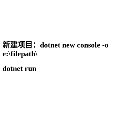
新建项目：dotnet new console -o
e:\filepath\
dotnet run