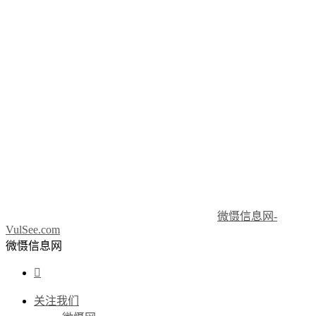
微慑信息网-
VulSee.com
微慑信息网

关注我们