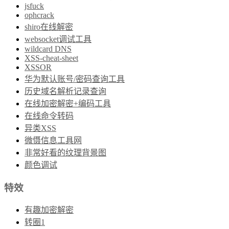
jsfuck
ophcrack
shiro在线解密
websocket调试工具
wildcard DNS
XSS-cheat-sheet
XSSOR
华为默认账号/密码查询工具
历史域名解析记录查询
在线加密解密+编码工具
在线命令转码
异类XSS
微慑信息工具网
非常好看的纹理背景图
颜色调试
特效
有趣加密解密
转圈1