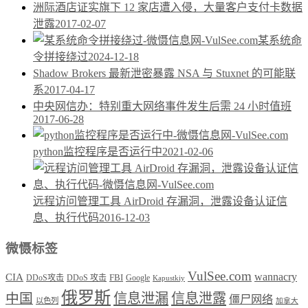
洲际酒店证实旗下 12 家店遭入侵，大量客户支付卡数据
泄露
2017-02-07
某系统命
令拼接绕过
2024-12-18
Shadow Brokers 最新泄密暴露 NSA 与 Stuxnet 的可能联
系
2017-04-17
中央网信办：特别重大网络事件发生后需 24 小时值班
2017-06-28
python监控程序是否运行中
2021-02-06
远程访问管理工具 AirDroid 存漏洞，泄露设备认证信
息、执行代码
2016-12-03
微慑标签
VulSee.com
wannacry
CIA
DDoS攻击
DDoS 攻击
FBI
Google
Kapustkiy
俄罗斯
中国
信息泄漏
信息泄露
僵尸网络
以色列
加拿大