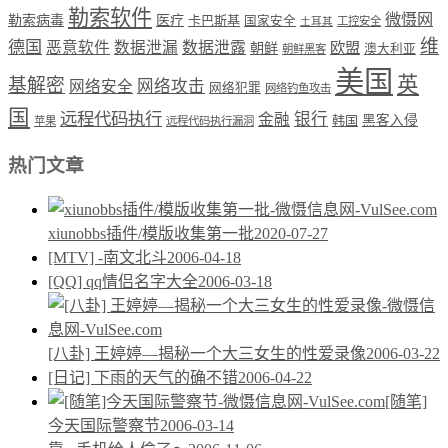
勒索软件
微慑网
勒索病毒
医疗
卡巴斯基
国家安全
工控安全
土耳其
维
德国
恶意软件
数据泄漏
数据泄露
欧盟
朝鲜
澳大利亚
朝鲜黑客
美国
英
基解密
网络攻击
网络安全
网络犯罪
网络钓鱼攻击
国
远程代码执行
银行
金融
韩国
黑客入侵
苹果
远程代码执行漏洞
热门文章
xiunobbs插件/模版收集第一批
2020-07-27
[MTV] -南文北斗
2006-04-18
[QQ] qq情侣名字大全
2006-03-18
[八卦] 王婷婷—揭秘一个大三女生的性爱录像
2006-03-22
[日记] 下雨的天气的确不错
2006-04-22
[随笔]
今天国际警察节
2006-03-14