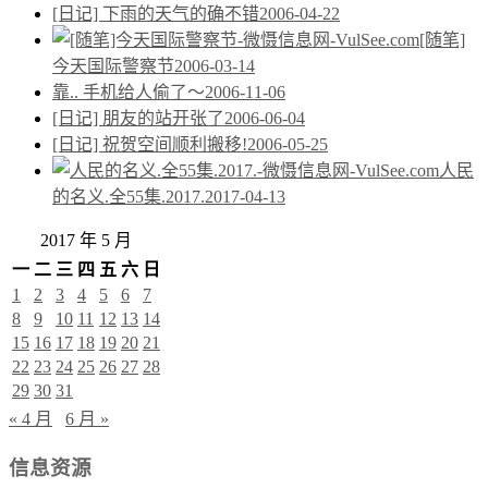
[日记] 下雨的天气的确不错
2006-04-22
[随笔]
今天国际警察节
2006-03-14
靠.. 手机给人偷了～
2006-11-06
[日记] 朋友的站开张了
2006-06-04
[日记] 祝贺空间顺利搬移!
2006-05-25
人民
的名义.全55集.2017.
2017-04-13
2017 年 5 月
一
二
三
四
五
六
日
1
2
3
4
5
6
7
8
9
10
11
12
13
14
15
16
17
18
19
20
21
22
23
24
25
26
27
28
29
30
31
« 4 月
6 月 »
信息资源