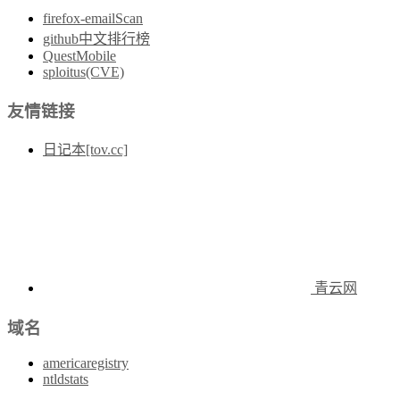
firefox-emailScan
github中文排行榜
QuestMobile
sploitus(CVE)
友情链接
日记本[tov.cc]
青云网
域名
americaregistry
ntldstats