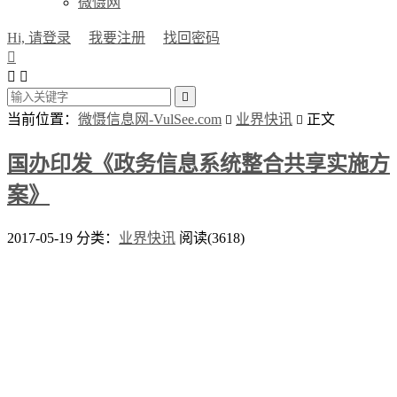
微慑网
Hi, 请登录
我要注册
找回密码




当前位置：
微慑信息网-VulSee.com
业界快讯
正文


国办印发《政务信息系统整合共享实施方
案》
2017-05-19
分类：
业界快讯
阅读(3618)