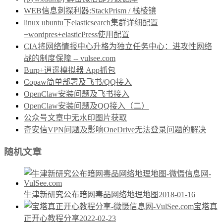
WEB信息刺探利器:StackPrism / 栈棱镜
linux ubuntu下elasticsearch集群详细配置
+wordpres+elasticPress使用配置
CIA将网络情报中心升格为独立任务中心：进攻性网络
战的制度保障 -- vulsee.com
Burp+逍遥模拟器 App抓包
Copaw简单部署及飞书/QQ接入
OpenClaw安装问题及飞书接入
OpenClaw安装问题及QQ接入（二）
公众号文章中无水印图片获取
奇安信VPN问题及影响OneDrive无法登录问题的解决
随机文章
牛津新研究公布暗网毒品网络地理地图
2018-01-16
宝塔真
正开心教程分享
2022-02-23