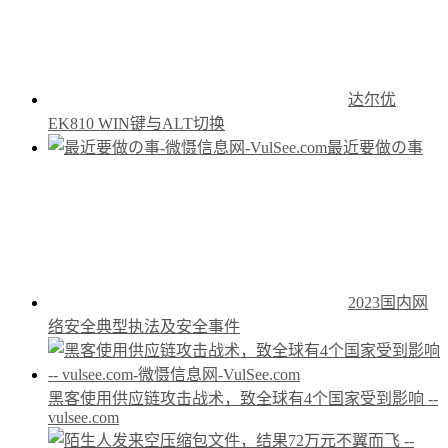
达尔优
EK810 WIN键与ALT切换
最近要做の事
2023国内网
络安全典型执法及安全事件
黑客使用供应链攻击战术，致全球有4个国家受到影响 --
vulsee.com