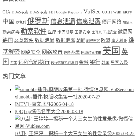
VulSee.com
wannacry
CIA
DDoS攻击
DDoS 攻击
FBI
Google
Kapustkiy
俄罗斯
中国
信息泄漏
信息泄露
僵尸网络
以色列
加拿大
勒索软件
微慑网
勒索病毒
医疗
卡巴斯基
国家安全
工控安全
土耳其
维
德国
恶意软件
数据泄漏
数据泄露
欧盟
朝鲜
澳大利亚
朝鲜黑客
美国
英
基解密
网络攻击
网络安全
网络犯罪
网络钓鱼攻击
国
远程代码执行
银行
金融
韩国
黑客入侵
苹果
远程代码执行漏洞
热门文章
xiunobbs插件/模版收集第一批
2020-07-27
[MTV] -南文北斗
2006-04-18
[QQ] qq情侣名字大全
2006-03-18
[八卦] 王婷婷—揭秘一个大三女生的性爱录像
2006-03-22