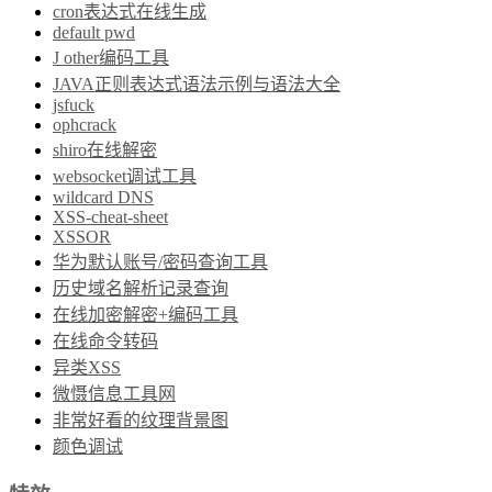
cron表达式在线生成
default pwd
J other编码工具
JAVA正则表达式语法示例与语法大全
jsfuck
ophcrack
shiro在线解密
websocket调试工具
wildcard DNS
XSS-cheat-sheet
XSSOR
华为默认账号/密码查询工具
历史域名解析记录查询
在线加密解密+编码工具
在线命令转码
异类XSS
微慑信息工具网
非常好看的纹理背景图
颜色调试