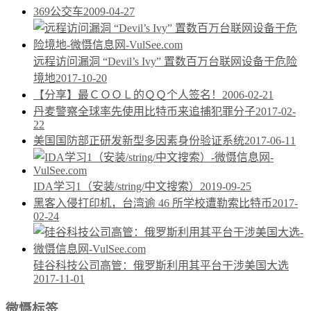
369公交车
2009-04-27
远程访问漏洞 “Devil’s Ivy” 置数百万台联网设备于危险
境地
2017-10-20
【分享】最ＣＯＯＬ的ＱＱ个人签名！
2006-02-21
丹麦警察全球率先使用比特币来追捕犯罪分子
2017-02-
22
美国国防部正研发新型多因素身份验证系统
2017-06-11
IDA学习1（安装/string/中文搜索）
2019-09-25
黑客入侵打印机，台湾逾 46 所学校遭勒索比特币
2017-
02-24
硅谷科技公司高管：俄罗斯利用其平台干涉美国大选
2017-11-01
微慑标签