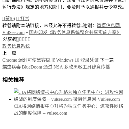
面的保障措施。对不落实责任，违反《政务信息资源共享管理
暂行办法》规定的地方和部门，要及时予以通报并责令整改。

赞(
0
)

打赏
转载请附本站链接，未经允许不得转载,,谢谢：
微慑信息网-
VulSee.com
»
国办印发《政务信息系统整合共享实施方案》
分享到





政务信息系统
上一篇
Chrome 漏洞可使黑客窃取 Windows 10 登录凭证
下一篇
蠕虫病毒 BlueDoom 通过 NSA 多款黑客工具肆意传播
相关推荐
CIA将网络情报中心升格为独立任务中心：进攻性网络
战的制度保障 -- vulsee.com