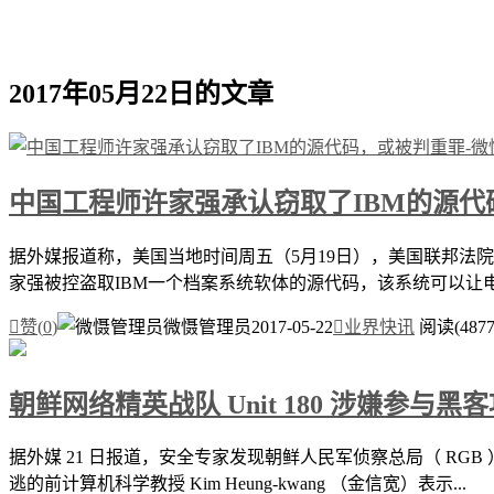
2017年05月22日的文章
中国工程师许家强承认窃取了IBM的源代
据外媒报道称，美国当地时间周五（5月19日），美国联邦法院
家强被控盗取IBM一个档案系统软体的源代码，该系统可以让电

赞(
0
)
微慑管理员
2017-05-22

业界快讯
阅读(4877
朝鲜网络精英战队 Unit 180 涉嫌参与黑
据外媒 21 日报道，安全专家发现朝鲜人民军侦察总局（ RGB
逃的前计算机科学教授 Kim Heung-kwang （金信宽）表示...