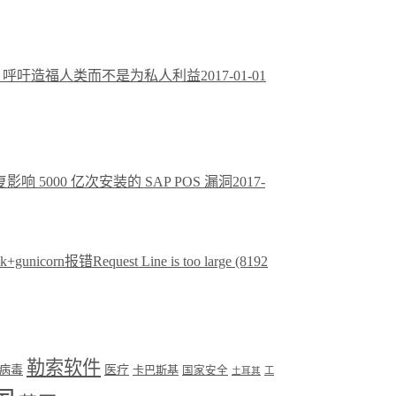
，呼吁造福人类而不是为私人利益
2017-01-01
响 5000 亿次安装的 SAP POS 漏洞
2017-
k+gunicorn报错Request Line is too large (8192
勒索软件
病毒
医疗
卡巴斯基
国家安全
工
土耳其