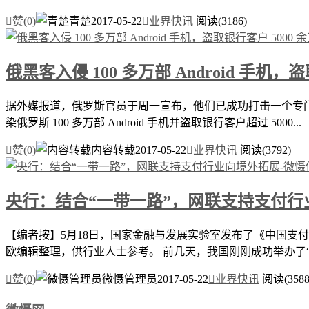

赞(
0
)
青楚
2017-05-22

业界快讯
阅读(3186)
俄黑客入侵 100 多万部 Android 手机，
据外媒报道，俄罗斯官员于周一宣布，他们已成功打击一个专门盗取
染俄罗斯 100 多万部 Android 手机并盗取银行客户超过 5000...

赞(
0
)
内容转载
2017-05-22

业界快讯
阅读(3792)
央行：结合“一带一路”，网联支持支付行
【编者按】5月18日，国家金融与发展实验室发布了《中国支付
欧编辑整理，供行业人士参考。 前几天，我国刚刚成功举办了“一

赞(
0
)
微慑管理员
2017-05-22

业界快讯
阅读(3588