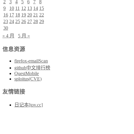
2
3
4
5
6
7
8
9
10
11
12
13
14
15
16
17
18
19
20
21
22
23
24
25
26
27
28
29
30
« 4 月
5 月 »
信息资源
firefox-emailScan
github中文排行榜
QuestMobile
sploitus(CVE)
友情链接
日记本[tov.cc]