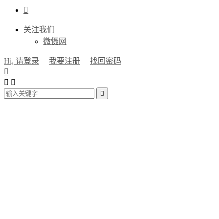

关注我们
微慑网
Hi, 请登录
我要注册
找回密码



