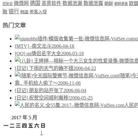
德国
微慑网
恶意软件
数据泄漏
数据泄露
欧
朝鲜
控安全
朝鲜黑客
银行
融
韩国
黑客入侵
热门文章
[MTV] -南文北斗
2006-04-18
[QQ] qq情侣名字大全
2006-03-18
[日记] 下雨的天气的确不错
2006-04-22
[随笔]
靠.. 手机给人偷了～
2006-11-06
[日记] 朋友的站开张了
2006-06-04
[日记] 祝贺空间顺利搬移!
2006-05-25
人民的名
2017 年 5 月
一
二
三
四
五
六
日
1