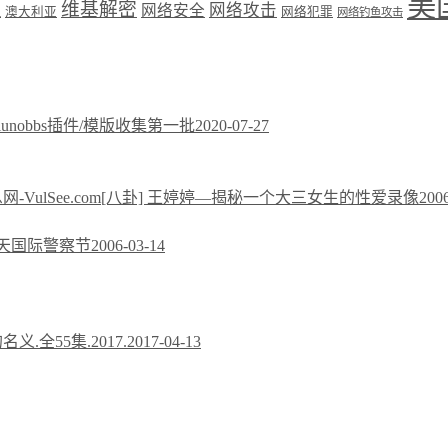
美
维基解密
网络攻击
盟
网络安全
澳大利亚
网络犯罪
网络钓鱼攻击
xiunobbs插件/模版收集第一批
2020-07-27
[八卦] 王婷婷—揭秘一个大三女生的性爱录像
200
今天国际警察节
2006-03-14
义.全55集.2017.
2017-04-13