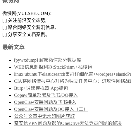
微慑网
微慑网(VULSEE.COM)：
[-] 关注前沿安全态势,
[-] 聚合网络安全漏洞信息,
[-] 分享安全文档案例。
最新文章
[pywxdump] 解密微信部分数据库
WEB信息刺探利器:StackPrism / 栈棱镜
linux ubuntu下elasticsearch集群详细配置+wordpres+elast
CIA将网络情报中心升格为独立任务中心：进攻性网络战的制度保障
Burp+逍遥模拟器 App抓包
Copaw简单部署及飞书/QQ接入
OpenClaw安装问题及飞书接入
OpenClaw安装问题及QQ接入（二）
公众号文章中无水印图片获取
奇安信VPN问题及影响OneDrive无法登录问题的解决