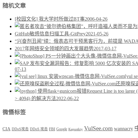
随机文章
[校园文化] 我大学时所做过BT事
2006-04-26
GitHub敏感信息扫描工具-GitPrey
2021-05-26
“兴奋剂丑闻”续：俄表态可干预黑客行为，前提是 WAD
2017年网络安全领域的四大发展趋势
2017-03-17
07-13
[vul 
还原嗅探
> 4094) 的解决方法
2022-06-22
微慑标签
VulSee.com
wannacry
CIA
DDoS攻击
DDoS 攻击
FBI
Google
Kapustkiy