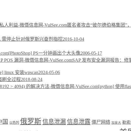
匿名者攻击“彼尔德伯格集团”
A 需停止针对俄罗斯兴奋剂指控
2016-10-04
[PhotoShop] PS一分钟画出个大头像
2006-05-17
SAP 发布安全漏洞报告：修复影
see] linux 安装wpscan
2024-05-06
盗刷全过程
2018-08-24
[python] 使用flas
俄罗斯
中国
信息泄漏
信息泄露
僵尸网络
勒索
以色列
加拿大