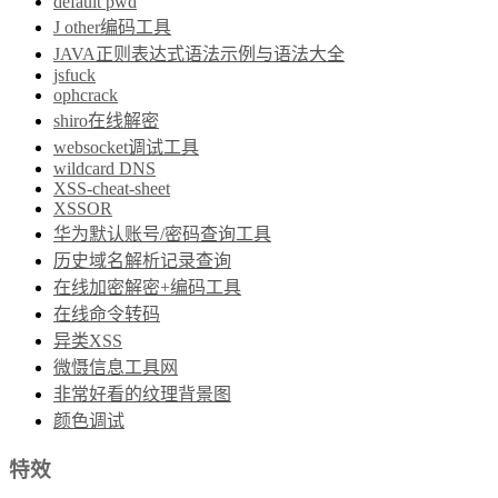
default pwd
J other编码工具
JAVA正则表达式语法示例与语法大全
jsfuck
ophcrack
shiro在线解密
websocket调试工具
wildcard DNS
XSS-cheat-sheet
XSSOR
华为默认账号/密码查询工具
历史域名解析记录查询
在线加密解密+编码工具
在线命令转码
异类XSS
微慑信息工具网
非常好看的纹理背景图
颜色调试
特效