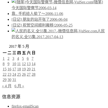
[随笔]
今天国际警察节
2006-03-14
靠.. 手机给人偷了～
2006-11-06
[日记] 朋友的站开张了
2006-06-04
[日记] 祝贺空间顺利搬移!
2006-05-25
人民
的名义.全55集.2017.
2017-04-13
2017 年 5 月
一
二
三
四
五
六
日
1
2
3
4
5
6
7
8
9
10
11
12
13
14
15
16
17
18
19
20
21
22
23
24
25
26
27
28
29
30
31
« 4 月
6 月 »
信息资源
firefox-emailScan