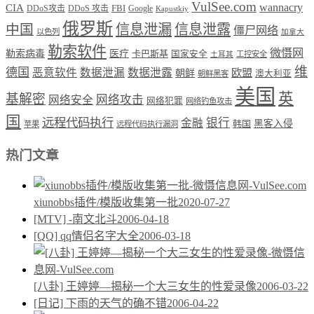
VulSee.com
wannacry
CIA
DDoS攻击
DDoS 攻击
FBI
Google
Kapustkiy
俄罗斯
中国
信息泄漏
信息泄露
僵尸网络
以色列
加拿大
勒索软件
微慑网
勒索病毒
医疗
卡巴斯基
国家安全
工控安全
土耳其
维
德国
恶意软件
数据泄漏
数据泄露
欧盟
朝鲜
澳大利亚
朝鲜黑客
美国
英
基解密
网络攻击
网络安全
网络犯罪
网络钓鱼攻击
国
远程代码执行
银行
金融
韩国
黑客入侵
苹果
远程代码执行漏洞
热门文章
xiunobbs插件/模版收集第一批
2020-07-27
[MTV] -南文北斗
2006-04-18
[QQ] qq情侣名字大全
2006-03-18
[八卦] 王婷婷—揭秘一个大三女生的性爱录像
2006-03-22
[日记] 下雨的天气的确不错
2006-04-22