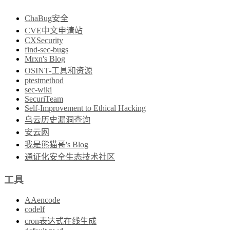
ChaBug安全
CVE中文申请站
CXSecurity
find-sec-bugs
Mrxn's Blog
OSINT-工具和资源
ptestmethod
sec-wiki
SecuriTeam
Self-Improvement to Ethical Hacking
乌云历史漏洞查询
安云网
我是熊猫哥's Blog
通证化安全生态技术社区
工具
AAencode
codelf
cron表达式在线生成