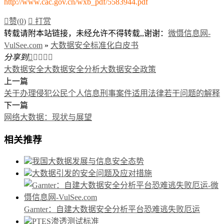
http://www.cac.gov.cn/wxb_pdf/5583944.pdf

赞(
0
)

打赏
转载请附本站链接，未经允许不得转载,,谢谢：
微慑信息网-
VulSee.com
»
大数据安全标准化白皮书
分享到





大数据安全
大数据安全分析
大数据安全政策
上一篇
关于办理侵犯公民个人信息刑事案件适用法律若干问题的解释
下一篇
网络大数据：现状与展望
相关推荐
我国大数据发展与信息安全态势
大数据引发的安全问题及应对措施
Garnter：自建大数据安全分析平台恐难逃失败厄运
PTES渗透测试标准