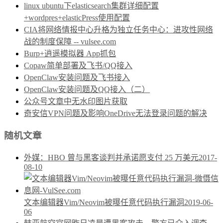
linux ubuntu下elasticsearch集群详细配置
+wordpres+elasticPress使用配置
CIA将网络情报中心升格为独立任务中心：进攻性网络
战的制度保障 -- vulsee.com
Burp+逍遥模拟器 App抓包
Copaw简单部署及飞书/QQ接入
OpenClaw安装问题及飞书接入
OpenClaw安装问题及QQ接入（二）
公众号文章中无水印图片获取
奇安信VPN问题及影响OneDrive无法登录问题的解决
随机文章
外媒：HBO 曾与黑客谈判并承诺愿支付 25 万美元
2017-
08-10
文本编辑器Vim/Neovim被曝任意代码执行漏洞
2019-06-
06