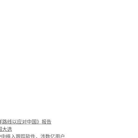
洋路线以应对中国》报告
国大选
PP中植入跟踪软件，涉数亿用户