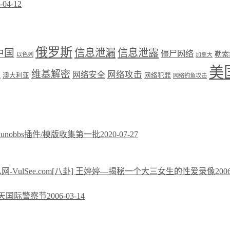
-04-12
俄罗斯
中国
信息泄漏
信息泄露
僵尸网络
勒索
以色列
加拿大
美
维基解密
网络攻击
盟
网络安全
澳大利亚
网络犯罪
网络钓鱼攻击
xiunobbs插件/模版收集第一批
2020-07-27
[八卦] 王婷婷—揭秘一个大三女生的性爱录像
200
今天国际警察节
2006-03-14