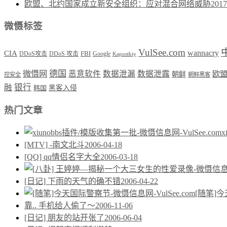
欧盟、北约国家成立新安全组织：应对混合网络威胁
2017
微慑标签
VulSee.com
wannacry
CIA
DDoS攻击
DDoS 攻击
FBI
Google
Kapustkiy
德国
微慑网
恶意软件
数据泄漏
数据泄露
欧
朝鲜
控安全
朝鲜黑客
银行
融
韩国
黑客入侵
热门文章
[MTV] -南文北斗
2006-04-18
[QQ] qq情侣名字大全
2006-03-18
[日记] 下雨的天气的确不错
2006-04-22
[随笔]
靠.. 手机给人偷了～
2006-11-06
[日记] 朋友的站开张了
2006-06-04