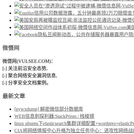
美
微慑网
微慑网(VULSEE.COM)：
[-] 关注前沿安全态势,
[-] 聚合网络安全漏洞信息,
[-] 分享安全文档案例。
最新文章
[pywxdump] 解密微信部分数据库
WEB信息刺探利器:StackPrism / 栈棱镜
linux ubuntu下elasticsearch集群详细配置+wordpres+elast
CIA将网络情报中心升格为独立任务中心：进攻性网络战的制度保障