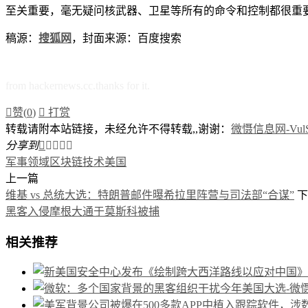
至关重要，毫无疑问核武器、卫星等所有的命令和控制都很重
稿源：
搜狐网
，封面来源：百度搜索
from hackernews.cc.thanks for it.

赞(
0
)

打赏
转载请附本站链接，未经允许不得转载,,谢谢：
微慑信息网-VulSe
分享到





军事领域
区块链技术
美国
上一篇
维基 vs 总统大选：特朗普邮件曝希拉里阵营与司法部“合谋”
下
黑客入侵摩根大通于莫斯科被捕
相关推荐