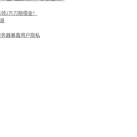
最高领2万刀赔偿金！
录
储服务器暴露用户隐私