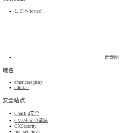
日记本[tov.cc]
青云网
域名
americaregistry
ntldstats
安全站点
ChaBug安全
CVE中文申请站
CXSecurity
find-sec-bugs