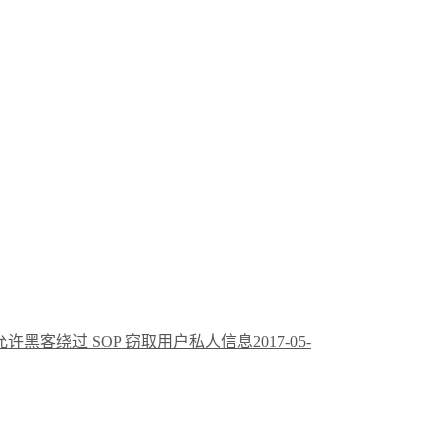
器漏洞：允许黑客绕过 SOP 窃取用户私人信息
2017-05-