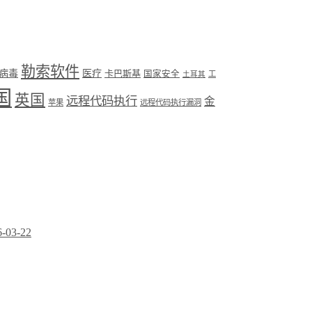
勒索软件
病毒
医疗
卡巴斯基
国家安全
工
土耳其
国
英国
远程代码执行
金
苹果
远程代码执行漏洞
6-03-22