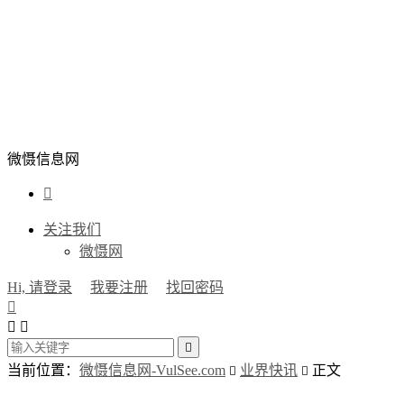
微慑信息网

关注我们
微慑网
Hi, 请登录
我要注册
找回密码




当前位置：
微慑信息网-VulSee.com
业界快讯
正文

