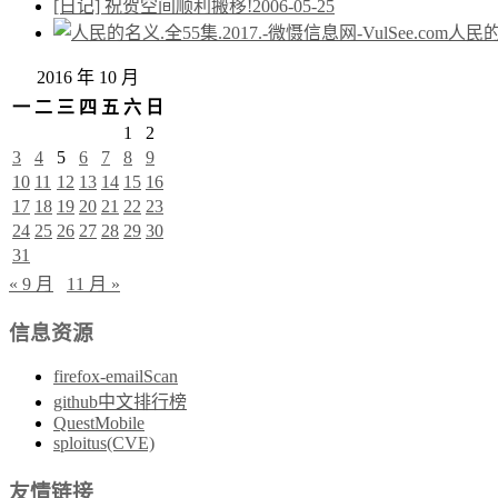
[日记] 祝贺空间顺利搬移!
2006-05-25
人民的名
2016 年 10 月
一
二
三
四
五
六
日
1
2
3
4
5
6
7
8
9
10
11
12
13
14
15
16
17
18
19
20
21
22
23
24
25
26
27
28
29
30
31
« 9 月
11 月 »
信息资源
firefox-emailScan
github中文排行榜
QuestMobile
sploitus(CVE)
友情链接