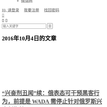
微慑网
Hi, 请登录
我要注册
找回密码




2016年10月4日的文章
“兴奋剂丑闻”续：俄表态可干预黑客行
为，前提是 WADA 需停止针对俄罗斯兴