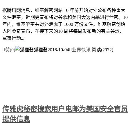
据腾讯网消息，维基解密网站 10 年前开始对外公布各种重大
文件泄密，近期更宣布将对谷歌和美国大选内幕进行泄密。10
年内，维基解密共对外泄露了 1000 万份文件。维基解密创始
人阿桑奇宣布，在接下来的10 周将每周发布新的有关谷歌、
军事行动...

赞(
0
)
狐狸酱
2016-10-04

业界快讯
阅读(2972)
传雅虎秘密搜索用户电邮为美国安全官员
提供信息