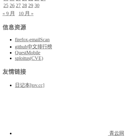
25
26
27
28
29
30
« 9 月
10 月 »
信息资源
firefox-emailScan
github中文排行榜
QuestMobile
sploitus(CVE)
友情链接
日记本[tov.cc]
青云网