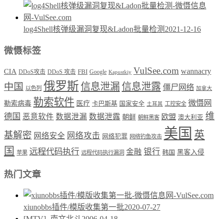
log4Shell核弹级漏洞复现&Ladon批量检测
2021-12-16
微慑标签
VulSee.com
wannacry
CIA
DDoS攻击
DDoS 攻击
FBI
Google
Kapustkiy
俄罗斯
中国
信息泄漏
信息泄露
僵尸网络
以色列
加拿大
勒索软件
微慑网
勒索病毒
医疗
卡巴斯基
国家安全
工控安全
土耳其
维
德国
恶意软件
数据泄漏
数据泄露
欧盟
朝鲜
澳大利亚
朝鲜黑客
美国
英
基解密
网络攻击
网络安全
网络犯罪
网络钓鱼攻击
国
远程代码执行
银行
金融
韩国
黑客入侵
苹果
远程代码执行漏洞
热门文章
xiunobbs插件/模版收集第一批
2020-07-27
[MTV] -南文北斗
2006-04-18