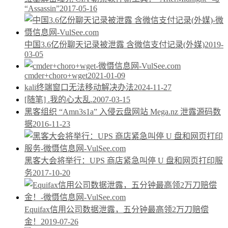
“Assassin”
2017-05-16
中国3.6亿份聊天记录被泄露 含微信支付记录(外媒)
2019-
03-05
cmder+choro+wget
2021-01-09
kali终端窗口无法移动解决办法
2024-11-27
[随笔] .我的心太乱.
2007-03-15
黑客组织 “Amn3s1a” 入侵云盘网站 Mega.nz 泄露源码数
据
2016-11-23
黑客大会将举行：UPS 商店紧急叫停 U 盘和网页打印服
务
2017-10-20
Equifax信用公司数据泄露，五分钟最高领2万刀赔偿
金！
2019-07-26