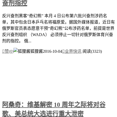
奋剂指控
反兴奋剂黑客“奇幻熊” 本月 4 日公布第六批兴奋剂涉药名
单，其中包含日本乒乓名将福原爱。据国外媒体报道，近日有
俄罗斯官员表态愿意干预“奇幻熊”公布涉药名单，前提是世界
反兴奋剂组织 （WADA） 必须停止一切针对俄罗斯体育兴奋
剂的指控。 俄...

赞(
0
)
狐狸酱
2016-10-04

业界快讯
阅读(3323)
阿桑奇：维基解密 10 周年之际将对谷
歌、美总统大选进行重大泄密