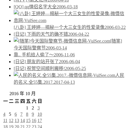
[QQ] qq情侣名字大全
2006-03-18
[八卦] 王婷婷—揭秘一个大三女生的性爱录像
2006-03-22
[日记] 下雨的天气的确不错
2006-04-22
[随笔]
今天国际警察节
2006-03-14
靠.. 手机给人偷了～
2006-11-06
[日记] 朋友的站开张了
2006-06-04
[日记] 祝贺空间顺利搬移!
2006-05-25
人民
的名义.全55集.2017.
2017-04-13
2016 年 10 月
一
二
三
四
五
六
日
1
2
3
4
5
6
7
8
9
10
11
12
13
14
15
16
17
18
19
20
21
22
23
24