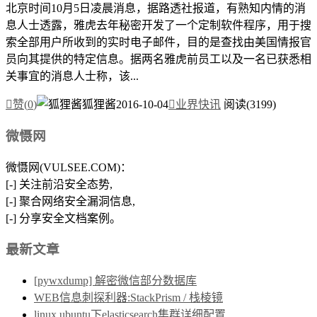
北京时间10月5日凌晨消息，据路透社报道，有熟知内情的消
息人士透露，雅虎去年秘密开发了一个定制软件程序，用于搜
索全部用户所收到的实时电子邮件，目的是查找由美国情报官
员向其提供的特定信息。据两名雅虎前员工以及一名已获悉相
关事宜的消息人士称，该...

赞(
0
)
狐狸酱
2016-10-04

业界快讯
阅读(3199)
微慑网
微慑网(VULSEE.COM)：
[-] 关注前沿安全态势,
[-] 聚合网络安全漏洞信息,
[-] 分享安全文档案例。
最新文章
[pywxdump] 解密微信部分数据库
WEB信息刺探利器:StackPrism / 栈棱镜
linux ubuntu下elasticsearch集群详细配置