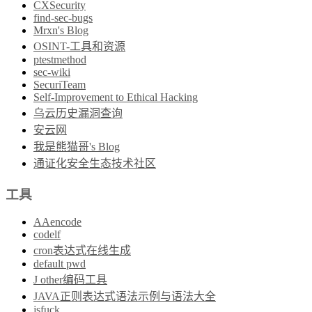
CXSecurity
find-sec-bugs
Mrxn's Blog
OSINT-工具和资源
ptestmethod
sec-wiki
SecuriTeam
Self-Improvement to Ethical Hacking
乌云历史漏洞查询
安云网
我是熊猫哥's Blog
通证化安全生态技术社区
工具
AAencode
codelf
cron表达式在线生成
default pwd
J other编码工具
JAVA正则表达式语法示例与语法大全
jsfuck