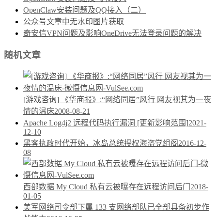
OpenClaw安装问题及QQ接入（二）
公众号文章中无水印图片获取
奇安信VPN问题及影响OneDrive无法登录问题的解决
随机文章
[游戏咨询] 《华商报》:“网络同居”风行 网友视其为一夜
情的温床
2008-08-21
Apache Log4j2 远程代码执行漏洞 [更新影响范围]
2021-
12-10
黑客执政时代开始，冰岛总统授权海盗党组阁
2016-12-
08
西部数据 My Cloud 私有云被曝存在远程访问后门
2018-
01-05
美军网络司令部下属 133 支网络部队已全部具备初步作