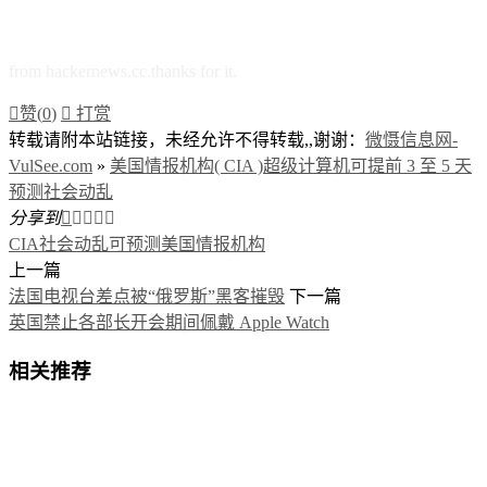
from hackernews.cc.thanks for it.

赞(
0
)

打赏
转载请附本站链接，未经允许不得转载,,谢谢：
微慑信息网-
VulSee.com
»
美国情报机构( CIA )超级计算机可提前 3 至 5 天
预测社会动乱
分享到





CIA
社会动乱可预测
美国情报机构
上一篇
法国电视台差点被“俄罗斯”黑客摧毁
下一篇
英国禁止各部长开会期间佩戴 Apple Watch
相关推荐