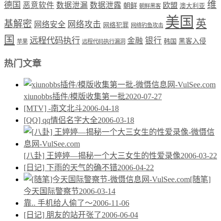
维
德国
恶意软件
数据泄漏
数据泄露
欧盟
朝鲜
澳大利亚
朝鲜黑客
美国
英
基解密
网络攻击
网络安全
网络犯罪
网络钓鱼攻击
国
远程代码执行
银行
金融
韩国
黑客入侵
苹果
远程代码执行漏洞
热门文章
xiunobbs插件/模版收集第一批
2020-07-27
[MTV] -南文北斗
2006-04-18
[QQ] qq情侣名字大全
2006-03-18
[八卦] 王婷婷—揭秘一个大三女生的性爱录像
2006-03-22
[日记] 下雨的天气的确不错
2006-04-22
[随笔]
今天国际警察节
2006-03-14
靠.. 手机给人偷了～
2006-11-06
[日记] 朋友的站开张了
2006-06-04