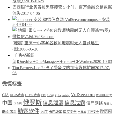
战能力
2016-10-25
巴西银行业务曾被黑客接管 5 小时，百万金融交易数据
流失
2017-04-06
composer 安装
2019-04-09
[地震] 重庆一小学40名教师地震时无人自顾逃生
(图)
2008-05-26
[羊毛衫新织
法]Onedrive+OneManager+Heroku+CFWorkers
2020-10-03
Tim Berners-Lee 批准了受争议的加密媒体扩展
2017-07-
08
微慑标签
VulSee.com
wannacry
CIA
DDoS攻击
DDoS 攻击
FBI
Google
Kapustkiy
俄罗斯
中国
信息泄漏
信息泄露
僵尸网络
以色列
加拿大
勒索软件
微慑网
勒索病毒
医疗
卡巴斯基
国家安全
工控安全
土耳其