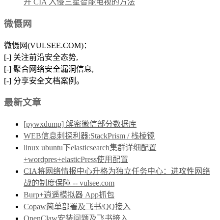
开 CIA 入侵三星智能电视的方法
微慑网
微慑网(VULSEE.COM)：
[-] 关注前沿安全态势,
[-] 聚合网络安全漏洞信息,
[-] 分享安全文档案例。
最新文章
[pywxdump] 解密微信部分数据库
WEB信息刺探利器:StackPrism / 栈棱镜
linux ubuntu下elasticsearch集群详细配置
+wordpres+elasticPress使用配置
CIA将网络情报中心升格为独立任务中心：进攻性网络
战的制度保障 -- vulsee.com
Burp+逍遥模拟器 App抓包
Copaw简单部署及飞书/QQ接入
OpenClaw安装问题及飞书接入