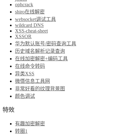
ophcrack
shiro在线解密
websocket调试工具
wildcard DNS
XSS-cheat-sheet
XSSOR
华为默认账号/密码查询工具
历史域名解析记录查询
在线加密解密+编码工具
在线命令转码
异类XSS
微慑信息工具网
非常好看的纹理背景图
颜色调试
特效
有趣加密解密
转圈1