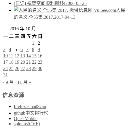
[日记] 祝贺空间顺利搬移!
2006-05-25
人民
的名义.全55集.2017.
2017-04-13
2016 年 10 月
一
二
三
四
五
六
日
1
2
3
4
5
6
7
8
9
10
11
12
13
14
15
16
17
18
19
20
21
22
23
24
25
26
27
28
29
30
31
« 9 月
11 月 »
信息资源
firefox-emailScan
github中文排行榜
QuestMobile
sploitus(CVE)