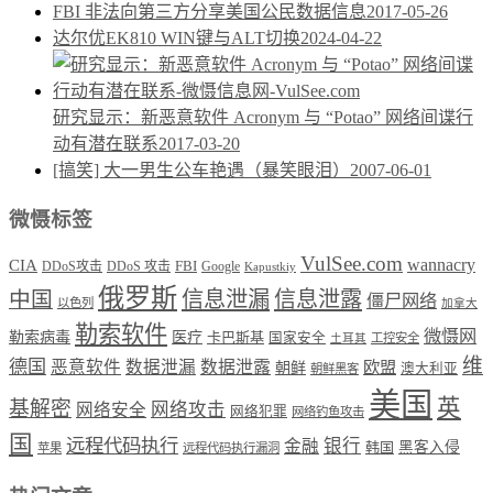
FBI 非法向第三方分享美国公民数据信息
2017-05-26
达尔优EK810 WIN键与ALT切换
2024-04-22
研究显示：新恶意软件 Acronym 与 “Potao” 网络间谍行
动有潜在联系
2017-03-20
[搞笑] 大一男生公车艳遇（暴笑眼泪）
2007-06-01
微慑标签
VulSee.com
wannacry
CIA
DDoS攻击
DDoS 攻击
FBI
Google
Kapustkiy
俄罗斯
中国
信息泄漏
信息泄露
僵尸网络
以色列
加拿大
勒索软件
微慑网
勒索病毒
医疗
卡巴斯基
国家安全
工控安全
土耳其
维
德国
恶意软件
数据泄漏
数据泄露
欧盟
朝鲜
澳大利亚
朝鲜黑客
美国
英
基解密
网络攻击
网络安全
网络犯罪
网络钓鱼攻击
国
远程代码执行
银行
金融
韩国
黑客入侵
苹果
远程代码执行漏洞