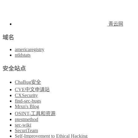
青云网
域名
americaregistry
ntldstats
安全站点
ChaBug安全
CVE中文申请站
CXSecurity
find-sec-bugs
Mrxn's Blog
OSINT-工具和资源
ptestmethod
sec-wiki
SecuriTeam
Self-Improvement to Ethical Hacking