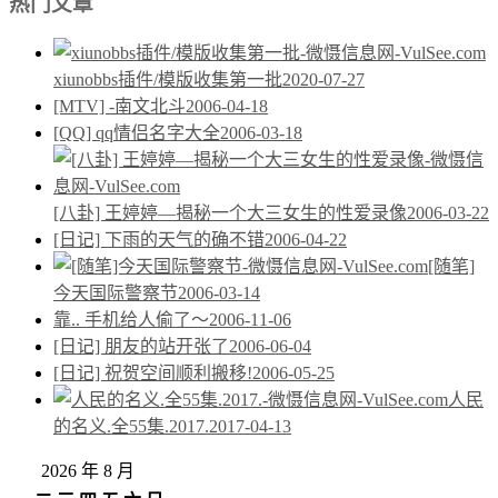
热门文章
xiunobbs插件/模版收集第一批
2020-07-27
[MTV] -南文北斗
2006-04-18
[QQ] qq情侣名字大全
2006-03-18
[八卦] 王婷婷—揭秘一个大三女生的性爱录像
2006-03-22
[日记] 下雨的天气的确不错
2006-04-22
[随笔]
今天国际警察节
2006-03-14
靠.. 手机给人偷了～
2006-11-06
[日记] 朋友的站开张了
2006-06-04
[日记] 祝贺空间顺利搬移!
2006-05-25
人民
的名义.全55集.2017.
2017-04-13
2026 年 8 月