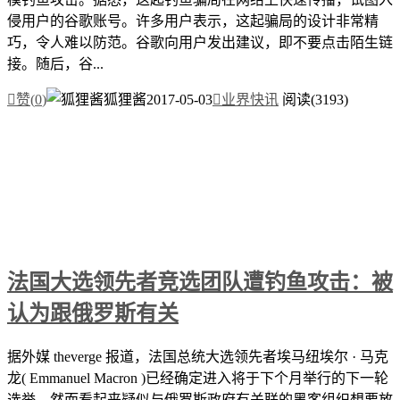
侵用户的谷歌账号。许多用户表示，这起骗局的设计非常精
巧，令人难以防范。谷歌向用户发出建议，即不要点击陌生链
接。随后，谷...

赞(
0
)
狐狸酱
2017-05-03

业界快讯
阅读(3193)
法国大选领先者竞选团队遭钓鱼攻击：被
认为跟俄罗斯有关
据外媒 theverge 报道，法国总统大选领先者埃马纽埃尔 · 马克
龙( Emmanuel Macron )已经确定进入将于下个月举行的下一轮
选举。然而看起来疑似与俄罗斯政府有关联的黑客组织想要放