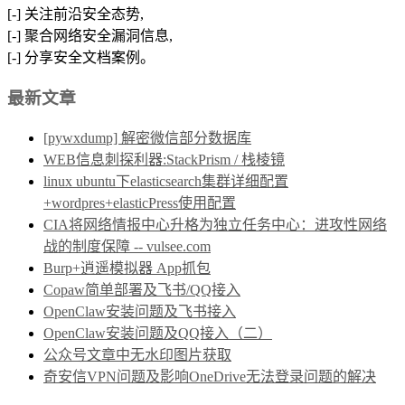
[-] 关注前沿安全态势,
[-] 聚合网络安全漏洞信息,
[-] 分享安全文档案例。
最新文章
[pywxdump] 解密微信部分数据库
WEB信息刺探利器:StackPrism / 栈棱镜
linux ubuntu下elasticsearch集群详细配置
+wordpres+elasticPress使用配置
CIA将网络情报中心升格为独立任务中心：进攻性网络
战的制度保障 -- vulsee.com
Burp+逍遥模拟器 App抓包
Copaw简单部署及飞书/QQ接入
OpenClaw安装问题及飞书接入
OpenClaw安装问题及QQ接入（二）
公众号文章中无水印图片获取
奇安信VPN问题及影响OneDrive无法登录问题的解决