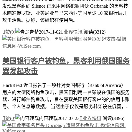
发现黑客组织 Silence 正采用网络犯罪团伙 Carbanak 的黑客技
术瞄准俄罗斯、亚美尼亚与马来西亚等国至少 10 家银行展开
攻击活动。据称，该组织在使用后...

赞(
0
)
青楚
2017-11-02

业界快讯
阅读(3312)
美国银行客户被钓鱼，黑客利用俄国服务
器发起攻击
HackRead 近日报告了一项针对美国银行（Bank of America）
用户的大型网络钓鱼攻击，黑客们利用一台架设在俄国的服务
器，进行邮件钓鱼攻击，旨在获取美国银行客户的的信用卡账
号、个人信息等数据。 当然由于仅仅是服务器架设在俄国，...

赞(
0
)
内容转载
2017-07-23

业界快讯
阅读(3396)