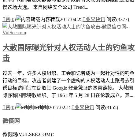
慢这场大选。 来自网络安全公司 Trend...

赞(
0
)
内容转载
2017-04-25

业界快讯
阅读(3377)
大赦国际曝光针对人权活动人士的钓鱼攻
击
过去一年，许多人权组织、工会和记者成为一起针对性的钓鱼
行动的目标，攻击者创建了一个虚构的人权活动人士账号去引
诱目标访问旨在窃取其 Google 登录凭证的恶意链接。 大赦国
际亦称国际特赦组织。于 1961 年 5 月 28 日在伦敦成立。其...

赞(
0
)
M帅帅
2017-02-15

业界快讯
阅读(3155)
微慑网
微慑网(VULSEE.COM)：