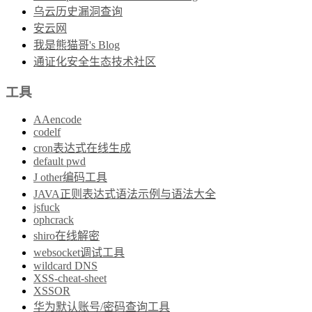
乌云历史漏洞查询
安云网
我是熊猫哥's Blog
通证化安全生态技术社区
工具
AAencode
codelf
cron表达式在线生成
default pwd
J other编码工具
JAVA正则表达式语法示例与语法大全
jsfuck
ophcrack
shiro在线解密
websocket调试工具
wildcard DNS
XSS-cheat-sheet
XSSOR
华为默认账号/密码查询工具