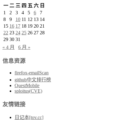
一
二
三
四
五
六
日
1
2
3
4
5
6
7
8
9
10
11
12
13
14
15
16
17
18
19
20
21
22
23
24
25
26
27
28
29
30
31
« 4 月
6 月 »
信息资源
firefox-emailScan
github中文排行榜
QuestMobile
sploitus(CVE)
友情链接
日记本[tov.cc]