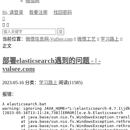
微慑网
Hi, 请登录
我要注册
找回密码




当前位置：
微慑信息网-VulSee.com
微慑工艺
学习路上



正文
部署elasticsearch遇到的问题 - | -
vulsee.com
2023-05-16
分类：
学习路上
阅读(11585)
报错：
λ elasticsearch.bat

warning: ignoring JAVA_HOME="L:\elasticsearch-8.7.1\jdk
[2023-05-16T13:11:24,738][ERROR][o.e.b.Elasticsearch   
        at java.base/sun.nio.fs.WindowsException.transl
        at java.base/sun.nio.fs.WindowsException.rethro
        at java.base/sun.nio.fs.WindowsException.rethro