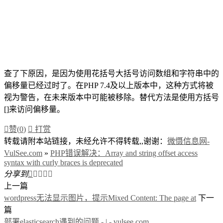
查了下原因，是因为使用花括号大括号访问数组和字符串中的
偏移量已经过时了。在PHP 7.4及以上版本中，这种方式将被
视为警告，在未来版本中可能被移除。替代方法是使用方括号
[]来访问偏移量。

赞(
0
)

打赏
转载请附本站链接，未经允许不得转载,,谢谢：
微慑信息网-
VulSee.com
»
PHP错误解决：Array and string offset access
syntax with curly braces is deprecated
分享到





上一篇
wordpress无法显示图片，提示Mixed Content: The page at
下一
篇
部署elasticsearch遇到的问题 - | - vulsee.com