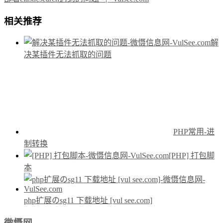
相关推荐
解
决某插件无法抓取的问题
PHP常用-进
制转换
[PHP] 打包脚
本
php扩展のsg11 下载地址 [vul see.com]
微慑网