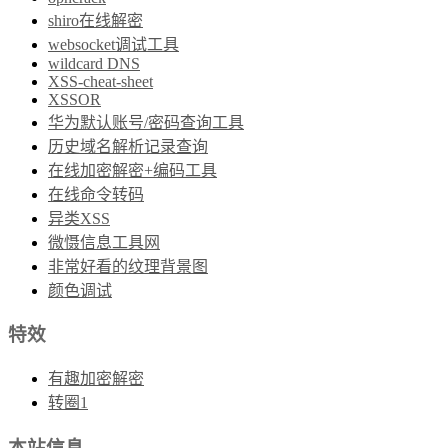
shiro在线解密
websocket调试工具
wildcard DNS
XSS-cheat-sheet
XSSOR
华为默认账号/密码查询工具
历史域名解析记录查询
在线加密解密+编码工具
在线命令转码
异类XSS
微慑信息工具网
非常好看的纹理背景图
颜色调试
特效
有趣加密解密
转圈1
本站信息