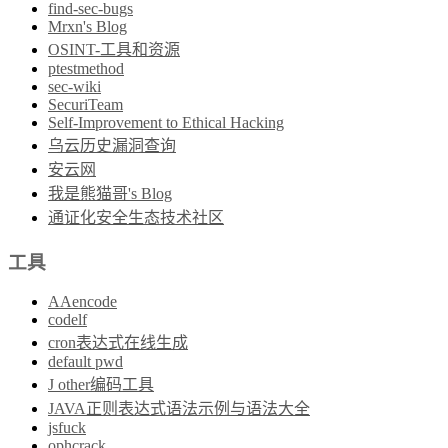
find-sec-bugs
Mrxn's Blog
OSINT-工具和资源
ptestmethod
sec-wiki
SecuriTeam
Self-Improvement to Ethical Hacking
乌云历史漏洞查询
安云网
我是熊猫哥's Blog
通证化安全生态技术社区
工具
AAencode
codelf
cron表达式在线生成
default pwd
J other编码工具
JAVA正则表达式语法示例与语法大全
jsfuck
ophcrack