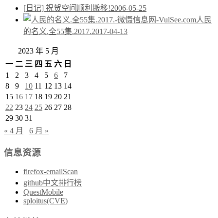
[日记] 祝贺空间顺利搬移!
2006-05-25
人民
的名义.全55集.2017.
2017-04-13
2023 年 5 月
一
二
三
四
五
六
日
1
2
3
4
5
6
7
8
9
10
11
12
13
14
15
16
17
18
19
20
21
22
23
24
25
26
27
28
29
30
31
« 4 月
6 月 »
信息资源
firefox-emailScan
github中文排行榜
QuestMobile
sploitus(CVE)