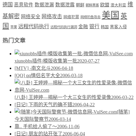
维
德国
恶意软件
数据泄漏
数据泄露
欧盟
朝鲜
澳大利亚
朝鲜黑客
美国
英
基解密
网络攻击
网络安全
网络犯罪
网络钓鱼攻击
国
远程代码执行
银行
金融
韩国
黑客入侵
苹果
远程代码执行漏洞
热门文章
xiunobbs插件/模版收集第一批
2020-07-27
[MTV] -南文北斗
2006-04-18
[QQ] qq情侣名字大全
2006-03-18
[八卦] 王婷婷—揭秘一个大三女生的性爱录像
2006-03-22
[日记] 下雨的天气的确不错
2006-04-22
[随笔]
今天国际警察节
2006-03-14
靠.. 手机给人偷了～
2006-11-06
[日记] 朋友的站开张了
2006-06-04