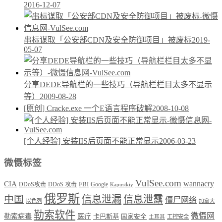
2016-12-07
串标谋取「公安部CDN及安全防御项目」被废标
2019-
05-07
分享DEDE导航栏的一些技巧（导航栏栏目太多不显示
等）
2009-08-28
[原创] Cracke.exe 一个E语言程序破解
2008-10-08
[个人经验] 安装IIS后页面不能正常显示
2006-03-23
微慑标签
VulSee.com
wannacry
CIA
DDoS攻击
DDoS 攻击
FBI
Google
Kapustkiy
俄罗斯
中国
信息泄漏
信息泄露
僵尸网络
以色列
加拿大
勒索软件
微慑网
勒索病毒
医疗
卡巴斯基
国家安全
工控安全
土耳其