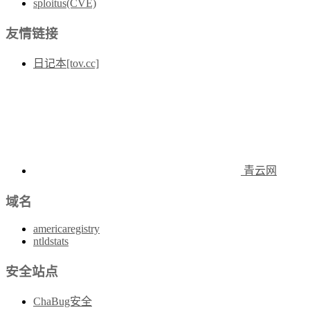
sploitus(CVE)
友情链接
日记本[tov.cc]
青云网
域名
americaregistry
ntldstats
安全站点
ChaBug安全