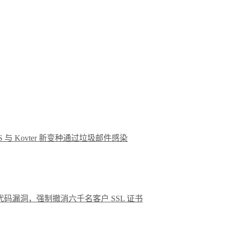
ES 与 Kovter 新变种通过垃圾邮件感染
发现代码漏洞，强制撤消六千名客户 SSL 证书