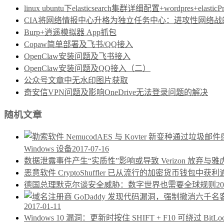
linux ubuntu下elasticsearch集群详细配置+wordpres+elast
CIA将网络情报中心升格为独立任务中心：进攻性网络战的制度保障
Burp+逍遥模拟器 App抓包
Copaw简单部署及飞书/QQ接入
OpenClaw安装问题及飞书接入
OpenClaw安装问题及QQ接入（二）
公众号文章中无水印图片获取
奇安信VPN问题及影响OneDrive无法登录问题的解决
随机文章
Windows 设备
2017-07-16
数据泄露事件产生“实质性”影响或导致 Verizon 放弃与
恶意软件 CryptoShuffler 已从流行的加密货币钱包中获利逾
德国总理默克尔谈安全威胁：数字世界也需要全球规则
20
2017-01-11
Windows 10 漏洞：更新时按住 SHIFT + F10 可绕过 BitLo