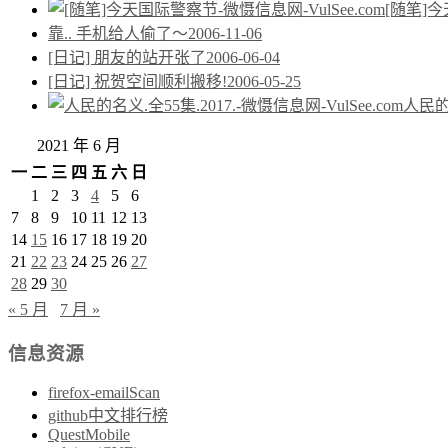
[随笔]
靠.. 手机给人偷了～
2006-11-06
[日记] 朋友的站开张了
2006-06-04
[日记] 祝贺空间顺利搬移!
2006-05-25
人民的名
2021 年 6 月
一
二
三
四
五
六
日
1
2
3
4
5
6
7
8
9
10
11
12
13
14
15
16
17
18
19
20
21
22
23
24
25
26
27
28
29
30
« 5 月
7 月 »
信息资源
firefox-emailScan
github中文排行榜
QuestMobile