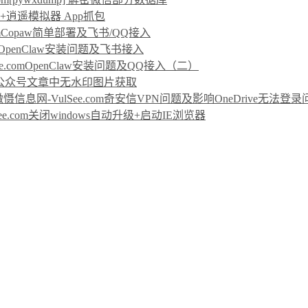
rp+逍遥模拟器 App抓包
Copaw简单部署及飞书/QQ接入
OpenClaw安装问题及飞书接入
OpenClaw安装问题及QQ接入（二）
公众号文章中无水印图片获取
奇安信VPN问题及影响OneDrive无法登
关闭windows自动升级+启动IE浏览器