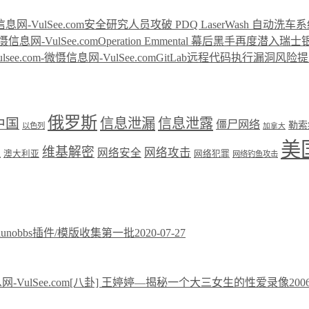
安全研究人员攻破 PDQ LaserWash 自动洗车
Operation Emmental 幕后黑手再度潜入瑞
GitLab远程代码执行漏洞风险提示(CVE-
俄罗斯
中国
信息泄漏
信息泄露
僵尸网络
勒索
以色列
加拿大
美
维基解密
网络攻击
盟
网络安全
澳大利亚
网络犯罪
网络钓鱼攻击
xiunobbs插件/模版收集第一批
2020-07-27
[八卦] 王婷婷—揭秘一个大三女生的性爱录像
200