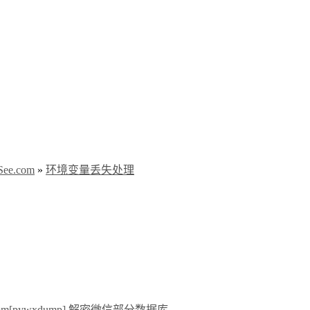
e.com
»
环境变量丢失处理
[pywxdump] 解密微信部分数据库