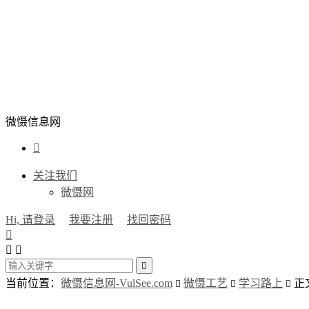
微慑信息网

关注我们
微慑网
Hi, 请登录
我要注册
找回密码




当前位置：
微慑信息网-VulSee.com
微慑工艺
学习路上
正


