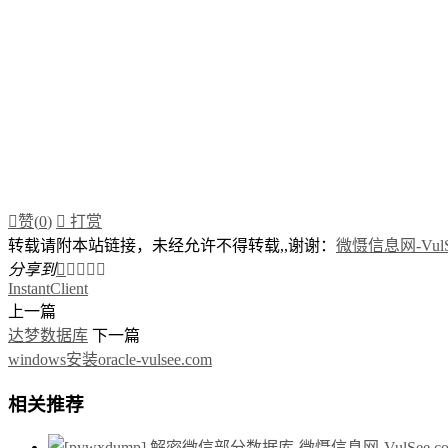

赞(
0
)

打赏
转载请附本站链接，未经允许不得转载,,谢谢：
微慑信息网-VulSe
分享到





InstantClient
上一篇
达梦数据库
下一篇
windows安装oracle-vulsee.com
相关推荐