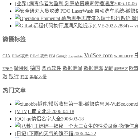
[业界] 病毒作者为盈利 刻意放慢病毒传播速度
2006-10-06
微慑标签
VulSee.com
wannacry
CIA
DDoS攻击
DDoS 攻击
FBI
Google
Kapustkiy
德国
微慑网
恶意软件
数据泄漏
数据泄露
欧
朝鲜
控安全
朝鲜黑客
银行
融
韩国
黑客入侵
热门文章
[MTV] -南文北斗
2006-04-18
[QQ] qq情侣名字大全
2006-03-18
[日记] 下雨的天气的确不错
2006-04-22