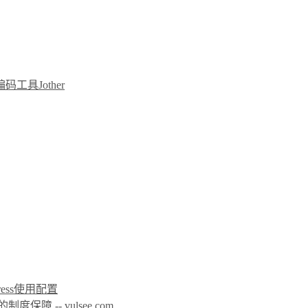
t编码工具Jother
icPress使用配置
 -- vulsee.com