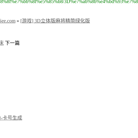
8%b8%e6%88%8f%e7%bb%8f%e5%85%b8/3D%e7%ab%8b%e4%bd%93
e.com
»
[游戏] 3D立体版麻将精简绿化版
床
下一篇
转换-卡号生成