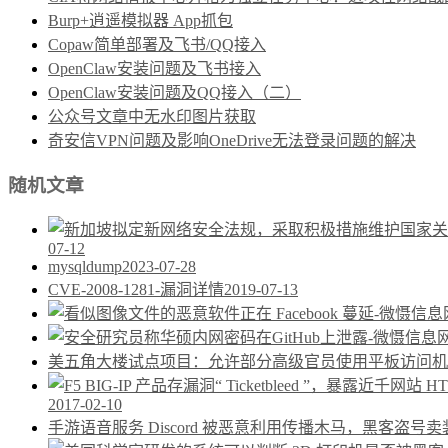
Burp+逍遥模拟器 App抓包
Copaw简单部署及飞书/QQ接入
OpenClaw安装问题及飞书接入
OpenClaw安装问题及QQ接入（二）
公众号文章中无水印图片获取
奇安信VPN问题及影响OneDrive无法登录问题的解决
随机文章
07-12
mysqldump
2023-07-28
CVE-2008-1281-漏洞详情
2019-07-13
美五角大楼试点项目：允许部分高级官员使用平板访问机
2017-02-10
手游语音服务 Discord 被恶意利用传播木马，黑客盗号卖