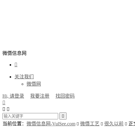
微慑信息网

关注我们
微慑网
Hi, 请登录
我要注册
找回密码




当前位置：
微慑信息网-VulSee.com
微慑工艺
很久以前
正


