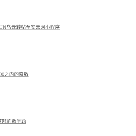
OYUN乌云转帖至安云网小程序
打印100之内的奇数
一道有趣的数学题