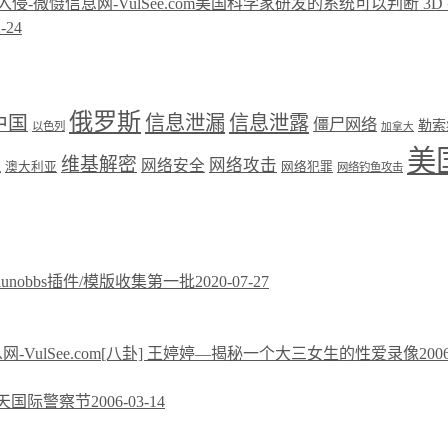
美国科学家研发的系统可以判断 3D
-24
俄罗斯
中国
信息泄漏
信息泄露
僵尸网络
勒索
以色列
加拿大
美
维基解密
网络攻击
盟
网络安全
澳大利亚
网络犯罪
网络钓鱼攻击
xiunobbs插件/模版收集第一批
2020-07-27
[八卦] 王婷婷—揭秘一个大三女生的性爱录像
200
今天国际警察节
2006-03-14