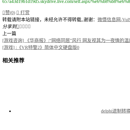
657a43d19b1d19d5.skydrive.live.com/self.aspx/%e6%b

赞(
0
)

打赏
转载请附本站链接，未经允许不得转载,,谢谢：
微慑信息网-VulSe
分享到





上一篇
[游戏咨询] 《华商报》:“网络同居”风行 网友视其为一夜情的温
[游戏] :《VR特警2》简体中文硬盘版0
相关推荐
delphi进制