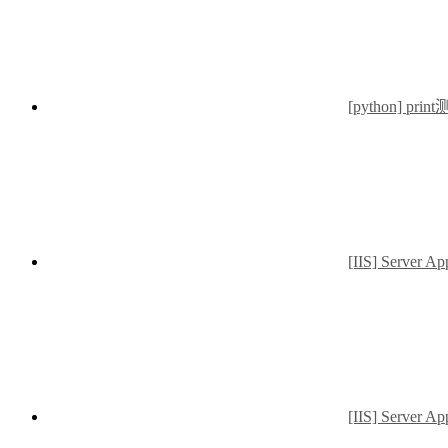
[python] prin
[IIS] Server 
[IIS] Server 