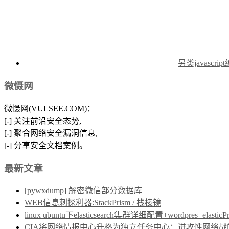
另类javascrip
微慑网
微慑网(VULSEE.COM)：
[-] 关注前沿安全态势,
[-] 聚合网络安全漏洞信息,
[-] 分享安全文档案例。
最新文章
[pywxdump] 解密微信部分数据库
WEB信息刺探利器:StackPrism / 栈棱镜
linux ubuntu下elasticsearch集群详细配置+wordpres+elast
CIA将网络情报中心升格为独立任务中心：进攻性网络战的制度保障