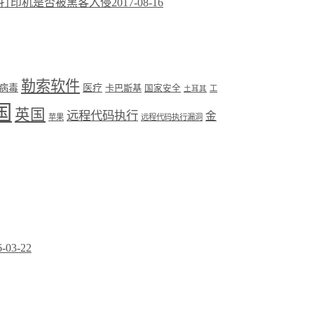
 打印机是否被黑客入侵
2017-08-16
勒索软件
病毒
医疗
卡巴斯基
国家安全
工
土耳其
国
英国
远程代码执行
金
苹果
远程代码执行漏洞
6-03-22