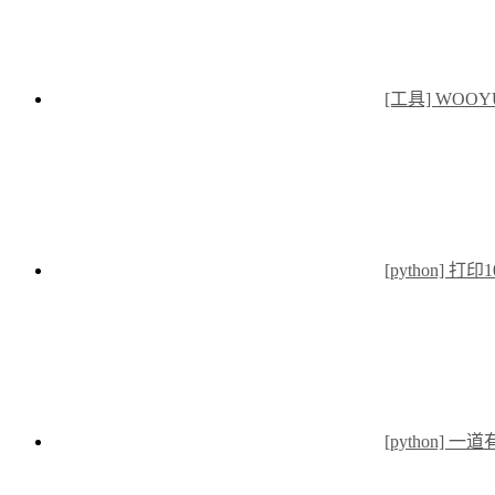
[工具] WO
[python] 
[python] 