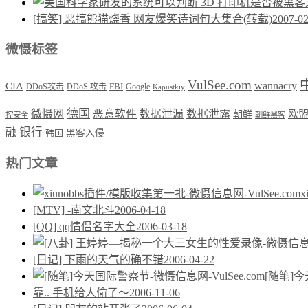
[搞笑] 恶搞熊猫烧香 网友爆笑诗词句大集合(转载)
2007-02
微慑标签
VulSee.com
wannacry
CIA
DDoS攻击
DDoS 攻击
FBI
Google
Kapustkiy
德国
微慑网
恶意软件
数据泄漏
数据泄露
欧
朝鲜
控安全
朝鲜黑客
银行
融
韩国
黑客入侵
热门文章
[MTV] -南文北斗
2006-04-18
[QQ] qq情侣名字大全
2006-03-18
[日记] 下雨的天气的确不错
2006-04-22
[随笔]
靠.. 手机给人偷了～
2006-11-06