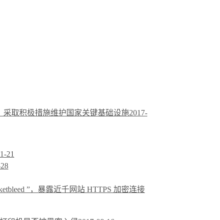
，采取积极措施维护国家关键基础设施
2017-
1-21
-28
icketbleed ”，暴露近千网站 HTTPS 加密连接