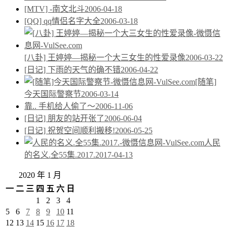
[MTV] -南文北斗
2006-04-18
[QQ] qq情侣名字大全
2006-03-18
[八卦] 王婷婷—揭秘一个大三女生的性爱录像
2006-03-22
[日记] 下雨的天气的确不错
2006-04-22
[随笔]
今天国际警察节
2006-03-14
靠.. 手机给人偷了～
2006-11-06
[日记] 朋友的站开张了
2006-06-04
[日记] 祝贺空间顺利搬移!
2006-05-25
人民
的名义.全55集.2017.
2017-04-13
2020 年 1 月
一
二
三
四
五
六
日
1
2
3
4
5
6
7
8
9
10
11
12
13
14
15
16
17
18