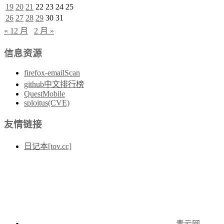
19
20
21
22
23
24
25
26
27
28
29
30
31
« 12 月
2 月 »
信息资源
firefox-emailScan
github中文排行榜
QuestMobile
sploitus(CVE)
友情链接
日记本[tov.cc]
青云网