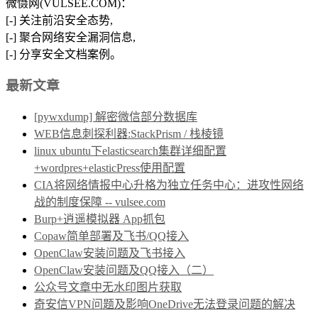
微慑网(VULSEE.COM)：
[-] 关注前沿安全态势,
[-] 聚合网络安全漏洞信息,
[-] 分享安全文档案例。
最新文章
[pywxdump] 解密微信部分数据库
WEB信息刺探利器:StackPrism / 栈棱镜
linux ubuntu下elasticsearch集群详细配置
+wordpres+elasticPress使用配置
CIA将网络情报中心升格为独立任务中心：进攻性网络
战的制度保障 -- vulsee.com
Burp+逍遥模拟器 App抓包
Copaw简单部署及飞书/QQ接入
OpenClaw安装问题及飞书接入
OpenClaw安装问题及QQ接入（二）
公众号文章中无水印图片获取
奇安信VPN问题及影响OneDrive无法登录问题的解决