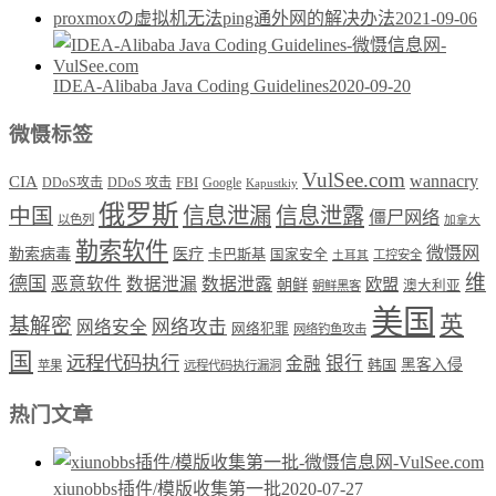
proxmoxの虚拟机无法ping通外网的解决办法
2021-09-06
IDEA-Alibaba Java Coding Guidelines
2020-09-20
微慑标签
VulSee.com
wannacry
CIA
DDoS攻击
DDoS 攻击
FBI
Google
Kapustkiy
俄罗斯
中国
信息泄漏
信息泄露
僵尸网络
以色列
加拿大
勒索软件
微慑网
勒索病毒
医疗
卡巴斯基
国家安全
工控安全
土耳其
维
德国
恶意软件
数据泄漏
数据泄露
欧盟
朝鲜
澳大利亚
朝鲜黑客
美国
英
基解密
网络攻击
网络安全
网络犯罪
网络钓鱼攻击
国
远程代码执行
银行
金融
韩国
黑客入侵
苹果
远程代码执行漏洞
热门文章
xiunobbs插件/模版收集第一批
2020-07-27