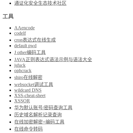
通证化安全生态技术社区
工具
AAencode
codelf
cron表达式在线生成
default pwd
J other编码工具
JAVA正则表达式语法示例与语法大全
jsfuck
ophcrack
shiro在线解密
websocket调试工具
wildcard DNS
XSS-cheat-sheet
XSSOR
华为默认账号/密码查询工具
历史域名解析记录查询
在线加密解密+编码工具
在线命令转码