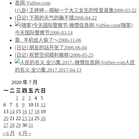
[八卦] 王婷婷—揭秘一个大三女生的性爱录像
2006-03-22
[日记] 下雨的天气的确不错
2006-04-22
[随笔]
今天国际警察节
2006-03-14
靠.. 手机给人偷了～
2006-11-06
[日记] 朋友的站开张了
2006-06-04
[日记] 祝贺空间顺利搬移!
2006-05-25
人民
的名义.全55集.2017.
2017-04-13
2020 年 7 月
一
二
三
四
五
六
日
1
2
3
4
5
6
7
8
9
10
11
12
13
14
15
16
17
18
19
20
21
22
23
24
25
26
27
28
29
30
31
« 6 月
8 月 »