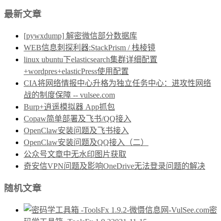
最新文章
[pywxdump] 解密微信部分数据库
WEB信息刺探利器:StackPrism / 栈棱镜
linux ubuntu下elasticsearch集群详细配置
+wordpres+elasticPress使用配置
CIA将网络情报中心升格为独立任务中心：进攻性网络
战的制度保障 -- vulsee.com
Burp+逍遥模拟器 App抓包
Copaw简单部署及飞书/QQ接入
OpenClaw安装问题及飞书接入
OpenClaw安装问题及QQ接入（二）
公众号文章中无水印图片获取
奇安信VPN问题及影响OneDrive无法登录问题的解决
随机文章
密