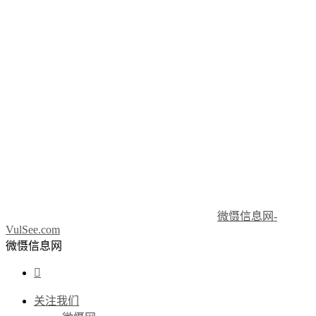
微慑信息网-
VulSee.com
微慑信息网

关注我们