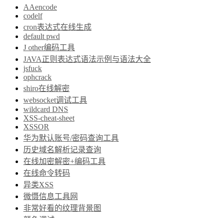
AAencode
codelf
cron表达式在线生成
default pwd
J other编码工具
JAVA正则表达式语法示例与语法大全
jsfuck
ophcrack
shiro在线解密
websocket调试工具
wildcard DNS
XSS-cheat-sheet
XSSOR
华为默认账号/密码查询工具
历史域名解析记录查询
在线加密解密+编码工具
在线命令转码
异类XSS
微慑信息工具网
非常好看的纹理背景图