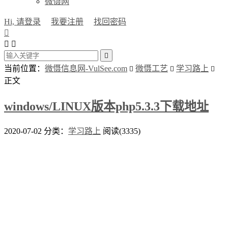
微慑网
Hi, 请登录
我要注册
找回密码




当前位置：
微慑信息网-VulSee.com
微慑工艺
学习路上



正文
windows/LINUX版本php5.3.3下载地址
2020-07-02
分类：
学习路上
阅读(3335)