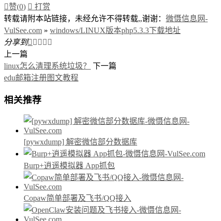

赞(
0
)

打赏
转载请附本站链接，未经允许不得转载,,谢谢：
微慑信息网-
VulSee.com
»
windows/LINUX版本php5.3.3下载地址
分享到





上一篇
linux怎么清理系统垃圾？
下一篇
edu邮箱注册图文教程
相关推荐
[pywxdump] 解密微信部分数据库
Burp+逍遥模拟器 App抓包
Copaw简单部署及飞书/QQ接入