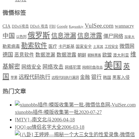
微慑标签
VulSee.com
wannacry
CIA
DDoS攻击
DDoS 攻击
FBI
Google
Kapustkiy
俄罗斯
中国
信息泄漏
信息泄露
僵尸网络
以色列
加拿大
勒索软件
微慑网
勒索病毒
医疗
卡巴斯基
国家安全
工控安全
土耳其
维
德国
恶意软件
数据泄漏
数据泄露
欧盟
朝鲜
澳大利亚
朝鲜黑客
美国
英
基解密
网络攻击
网络安全
网络犯罪
网络钓鱼攻击
国
远程代码执行
银行
金融
韩国
黑客入侵
苹果
远程代码执行漏洞
热门文章
xiunobbs插件/模版收集第一批
2020-07-27
[MTV] -南文北斗
2006-04-18
[QQ] qq情侣名字大全
2006-03-18