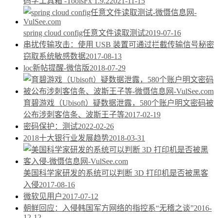
码学工具箱 -ToolsFx 1.9.2
2021-11-15
spring cloud config任意文件读取测试
2019-07-16
串扰传输攻击：使用 USB 装置可通过拦截传输信号秘密
窃取系统敏感数据
2017-08-13
loc新帖提醒-微信版
2018-07-29
育碧游戏（Ubisoft）疑数据泄露，580个账户明文密码被
公布涉刺客信条、波斯王子等
2017-02-19
密码保护：测试
2022-02-26
2018十大银行业发展趋势
2018-03-31
美国科学家研发的系统可以判断 3D 打印机是否被黑客
入侵
2017-08-16
微软见用户
2017-07-12
朝鲜回应：入侵韩国军方网络的指控系“无稽之谈”
2016-
12-12