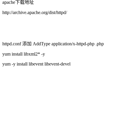
apache下载地址
http://archive.apache.org/dist/httpd/
httpd.conf 添加 AddType application/x-httpd-php .php
yum
install
libxml2* -y
yum -y install libevent libevent-devel