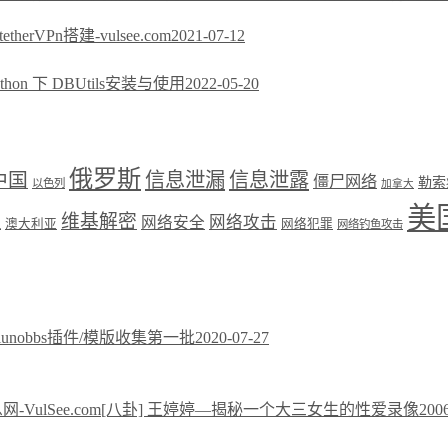
ftetherVPn搭建-vulsee.com
2021-07-12
ython 下 DBUtils安装与使用
2022-05-20
俄罗斯
中国
信息泄漏
信息泄露
僵尸网络
勒索
以色列
加拿大
美
维基解密
网络攻击
盟
网络安全
澳大利亚
网络犯罪
网络钓鱼攻击
xiunobbs插件/模版收集第一批
2020-07-27
[八卦] 王婷婷—揭秘一个大三女生的性爱录像
200