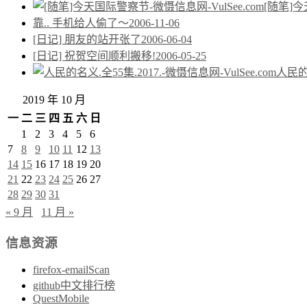
[随笔]
靠.. 手机给人偷了～
2006-11-06
[日记] 朋友的站开张了
2006-06-04
[日记] 祝贺空间顺利搬移!
2006-05-25
人民的名
2019 年 10 月
一
二
三
四
五
六
日
1
2
3
4
5
6
7
8
9
10
11
12
13
14
15
16
17
18
19
20
21
22
23
24
25
26
27
28
29
30
31
« 9 月
11 月 »
信息资源
firefox-emailScan
github中文排行榜
QuestMobile