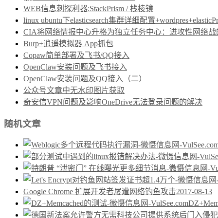
WEB信息刺探利器:StackPrism / 栈棱镜
linux ubuntu下elasticsearch集群详细配置+wordpres+elast
CIA将网络情报中心升格为独立任务中心：进攻性网络战的制度保障
Burp+逍遥模拟器 App抓包
Copaw简单部署及飞书/QQ接入
OpenClaw安装问题及飞书接入
OpenClaw安装问题及QQ接入（二）
公众号文章中无水印图片获取
奇安信VPN问题及影响OneDrive无法登录问题的解决
随机文章
Google Chrome 扩展开发者屡遭网络钓鱼攻击
2017-08-13
DZ+Me