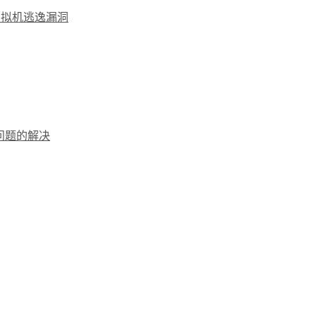
虚拟机逃逸漏洞
录问题的解决