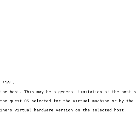
 '10'.

the host. This may be a general limitation of the host s
the guest OS selected for the virtual machine or by the 
hine's virtual hardware version on the selected host.