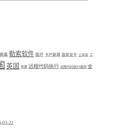
勒索软件
病毒
医疗
卡巴斯基
国家安全
工
土耳其
国
英国
远程代码执行
金
苹果
远程代码执行漏洞
6-03-22