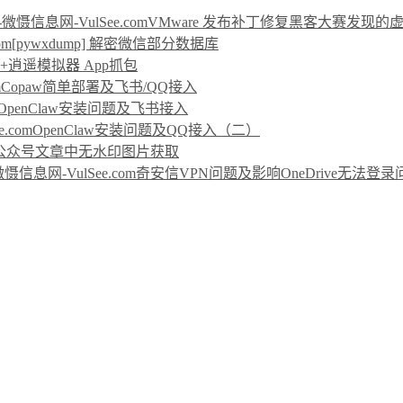
VMware 发布补丁修复黑客大赛发现的
[pywxdump] 解密微信部分数据库
rp+逍遥模拟器 App抓包
Copaw简单部署及飞书/QQ接入
OpenClaw安装问题及飞书接入
OpenClaw安装问题及QQ接入（二）
公众号文章中无水印图片获取
奇安信VPN问题及影响OneDrive无法登