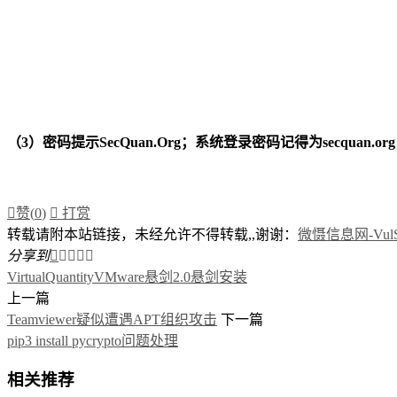
（3）密码提示SecQuan.Org；系统登录密码记得为secquan.org

赞(
0
)

打赏
转载请附本站链接，未经允许不得转载,,谢谢：
微慑信息网-VulSe
分享到





VirtualQuantity
VMware
悬剑2.0
悬剑安装
上一篇
Teamviewer疑似遭遇APT组织攻击
下一篇
pip3 install pycrypto问题处理
相关推荐