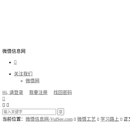
微慑信息网

关注我们
微慑网
Hi, 请登录
我要注册
找回密码




当前位置：
微慑信息网-VulSee.com
微慑工艺
学习路上
正


