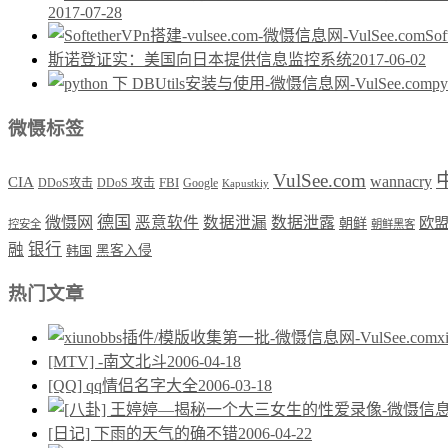
2017-07-28
So
斯诺登证实：美国向日本提供信息监控系统
2017-06-02
p
微慑标签
VulSee.com
wannacry
CIA
DDoS攻击
DDoS 攻击
FBI
Google
Kapustkiy
德国
微慑网
恶意软件
数据泄漏
数据泄露
欧
朝鲜
控安全
朝鲜黑客
银行
融
韩国
黑客入侵
热门文章
[MTV] -南文北斗
2006-04-18
[QQ] qq情侣名字大全
2006-03-18
[日记] 下雨的天气的确不错
2006-04-22