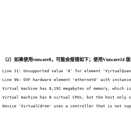
（2）如果使用vmware8，可能会报错如下；使用Vmware14
Line 31: Unsupported value '8' for element 'VirtualQuan
Line 96: OVF hardware element 'ethernet0' with instance
Virtual machine has 8,192 megabytes of memory, which is
Virtual machine has 8 virtual CPUs, but the host only s
Device 'VirtualCdrom' uses a controller that is not sup