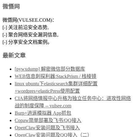
微慑网
微慑网(VULSEE.COM)：
[-] 关注前沿安全态势,
[-] 聚合网络安全漏洞信息,
[-] 分享安全文档案例。
最新文章
[pywxdump] 解密微信部分数据库
WEB信息刺探利器:StackPrism / 栈棱镜
linux ubuntu下elasticsearch集群详细配置
+wordpres+elasticPress使用配置
CIA将网络情报中心升格为独立任务中心：进攻性网络
战的制度保障 -- vulsee.com
Burp+逍遥模拟器 App抓包
Copaw简单部署及飞书/QQ接入
OpenClaw安装问题及飞书接入
OpenClaw安装问题及QQ接入（二）