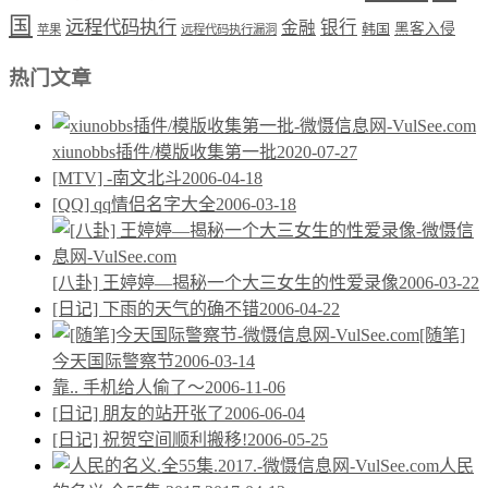
国
远程代码执行
银行
金融
韩国
黑客入侵
苹果
远程代码执行漏洞
热门文章
xiunobbs插件/模版收集第一批
2020-07-27
[MTV] -南文北斗
2006-04-18
[QQ] qq情侣名字大全
2006-03-18
[八卦] 王婷婷—揭秘一个大三女生的性爱录像
2006-03-22
[日记] 下雨的天气的确不错
2006-04-22
[随笔]
今天国际警察节
2006-03-14
靠.. 手机给人偷了～
2006-11-06
[日记] 朋友的站开张了
2006-06-04
[日记] 祝贺空间顺利搬移!
2006-05-25
人民