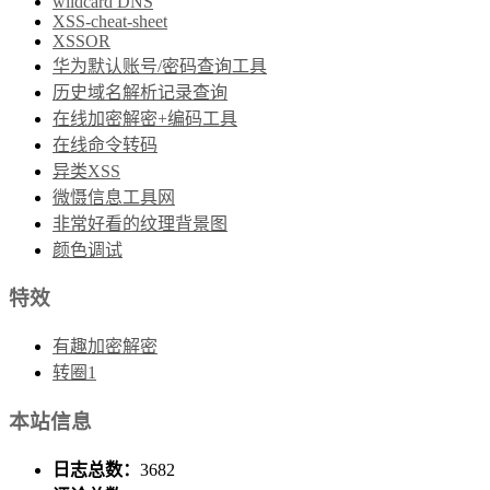
wildcard DNS
XSS-cheat-sheet
XSSOR
华为默认账号/密码查询工具
历史域名解析记录查询
在线加密解密+编码工具
在线命令转码
异类XSS
微慑信息工具网
非常好看的纹理背景图
颜色调试
特效
有趣加密解密
转圈1
本站信息
日志总数：
3682