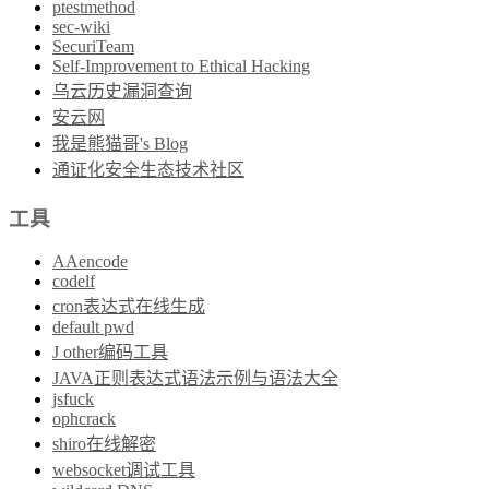
ptestmethod
sec-wiki
SecuriTeam
Self-Improvement to Ethical Hacking
乌云历史漏洞查询
安云网
我是熊猫哥's Blog
通证化安全生态技术社区
工具
AAencode
codelf
cron表达式在线生成
default pwd
J other编码工具
JAVA正则表达式语法示例与语法大全
jsfuck
ophcrack
shiro在线解密
websocket调试工具