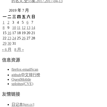
的名义.全55集.2017.
2017-04-13
2019 年 7 月
一
二
三
四
五
六
日
1
2
3
4
5
6
7
8
9
10
11
12
13
14
15
16
17
18
19
20
21
22
23
24
25
26
27
28
29
30
31
« 6 月
8 月 »
信息资源
firefox-emailScan
github中文排行榜
QuestMobile
sploitus(CVE)
友情链接
日记本[tov.cc]