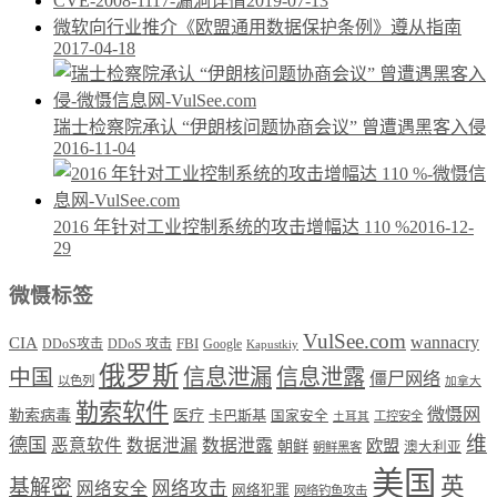
CVE-2008-1117-漏洞详情
2019-07-13
微软向行业推介《欧盟通用数据保护条例》遵从指南
2017-04-18
瑞士检察院承认 “伊朗核问题协商会议” 曾遭遇黑客入侵
2016-11-04
2016 年针对工业控制系统的攻击增幅达 110 %
2016-12-
29
微慑标签
VulSee.com
wannacry
CIA
DDoS攻击
DDoS 攻击
FBI
Google
Kapustkiy
俄罗斯
中国
信息泄漏
信息泄露
僵尸网络
以色列
加拿大
勒索软件
微慑网
勒索病毒
医疗
卡巴斯基
国家安全
工控安全
土耳其
维
德国
恶意软件
数据泄漏
数据泄露
欧盟
朝鲜
澳大利亚
朝鲜黑客
美国
英
基解密
网络攻击
网络安全
网络犯罪
网络钓鱼攻击