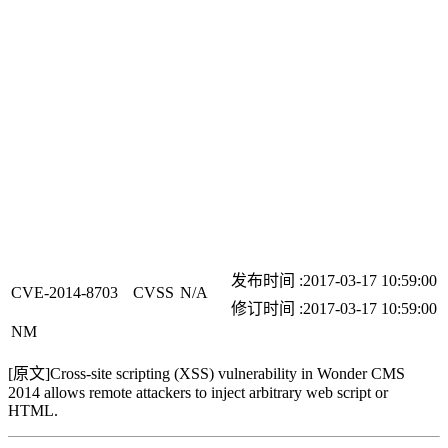
发布时间 :2017-03-17 10:59:00
CVE-2014-8703
CVSS
N/A
修订时间 :2017-03-17 10:59:00
N
M
[原文]
Cross-site scripting (XSS) vulnerability in Wonder CMS
2014 allows remote attackers to inject arbitrary web script or
HTML.