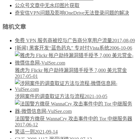
公众号文章中无水印图片获取
奇安信VPN问题及影响OneDrive无法登录问题的解决
随机文章
免费 VPN 服务商被控与广告商分享用户流量
2017-08-09
[新闻] 黑客开发“蓝色药丸” 专对付Vista系统
2006-10-06
雅虎为 Flickr 帐户劫持漏洞猎手授予 7,000 美元赏金
2017-05-01
涉网案件的调查取证方法与流程
2021-10-05
法国警方缴获 WannaCry 攻击事件中的 Tor 中继服务器
2017-06-12
笑话一则
2021-09-14