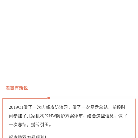
君哥有话说
2019Q1做了一次内部攻防演习，
做了一次复盘总结。
前段时
间参加了几家机构的HW防护方案评审，结合这些信息，做了
一次总结，抛砖引玉。
祝攻防双方都顺利！