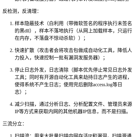
反检测，反清理：
样本隐蔽技术（白利用（带微软签名的程序执行未签名
的黑dll），样本不落地执行（从网上加载样本，只运行
在内存，不落盘不惊动杀软））；
快速扩散（攻击者会将攻击包做成自动化工具，降低人
力投入，快速控制一批有漏洞发服务器）；
停止日志外发，日志清除（脚本优先停止常见日志外发
工具；同时有开源自动化工具来劫持日志产生的进程，
使得系统不产生日志；使用完后删除access.log等日
志）；
减少扫描，通过分析日志、分析配置文件、管理员来源
IP等方式来获取内网的其他机器IP信息，而不是扫描。
三流分立：
扫描流：用来大批量扫描内网存活IP和漏洞，扫描源通