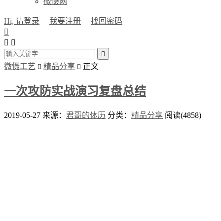
微慑网
Hi, 请登录
我要注册
找回密码




微慑工艺
精品分享
正文


一次攻防实战演习复盘总结
2019-05-27
来源：
君哥的体历
分类：
精品分享
阅读(4858)