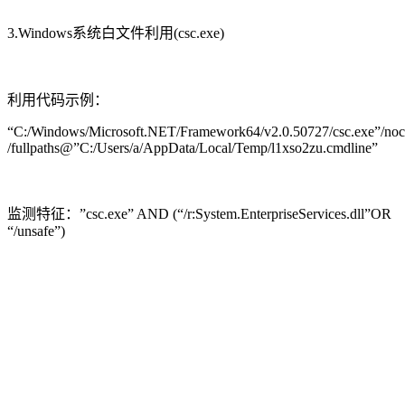
3.Windows系统白文件利用(csc.exe)
利用代码示例：
“C:/Windows/Microsoft.NET/Framework64/v2.0.50727/csc.exe”/noc
/fullpaths@”C:/Users/a/AppData/Local/Temp/l1xso2zu.cmdline”
监测特征：”csc.exe” AND (“/r:System.EnterpriseServices.dll”OR
“/unsafe”)