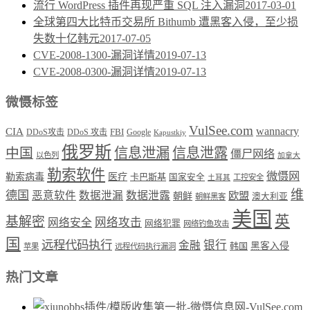
流行 WordPress 插件再现严重 SQL 注入漏洞
2017-03-01
全球第四大比特币交易所 Bithumb 遭黑客入侵，至少损
失数十亿韩元
2017-07-05
CVE-2008-1300-漏洞详情
2019-07-13
CVE-2008-0300-漏洞详情
2019-07-13
微慑标签
VulSee.com
wannacry
CIA
DDoS攻击
DDoS 攻击
FBI
Google
Kapustkiy
俄罗斯
中国
信息泄漏
信息泄露
僵尸网络
以色列
加拿大
勒索软件
微慑网
勒索病毒
医疗
卡巴斯基
国家安全
工控安全
土耳其
维
德国
恶意软件
数据泄漏
数据泄露
欧盟
朝鲜
澳大利亚
朝鲜黑客
美国
英
基解密
网络攻击
网络安全
网络犯罪
网络钓鱼攻击
国
远程代码执行
银行
金融
韩国
黑客入侵
苹果
远程代码执行漏洞
热门文章