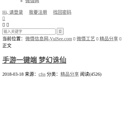
微慑网
Hi, 请登录
我要注册
找回密码




当前位置：
微慑信息网-VulSee.com
微慑工艺
精品分享



正文
手游一键端 梦幻诛仙
2018-03-18
来源：
cfss
分类：
精品分享
阅读(4526)