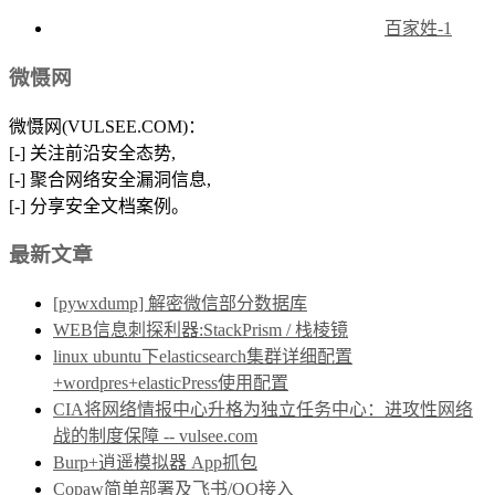
百家姓-1
微慑网
微慑网(VULSEE.COM)：
[-] 关注前沿安全态势,
[-] 聚合网络安全漏洞信息,
[-] 分享安全文档案例。
最新文章
[pywxdump] 解密微信部分数据库
WEB信息刺探利器:StackPrism / 栈棱镜
linux ubuntu下elasticsearch集群详细配置
+wordpres+elasticPress使用配置
CIA将网络情报中心升格为独立任务中心：进攻性网络
战的制度保障 -- vulsee.com
Burp+逍遥模拟器 App抓包
Copaw简单部署及飞书/QQ接入