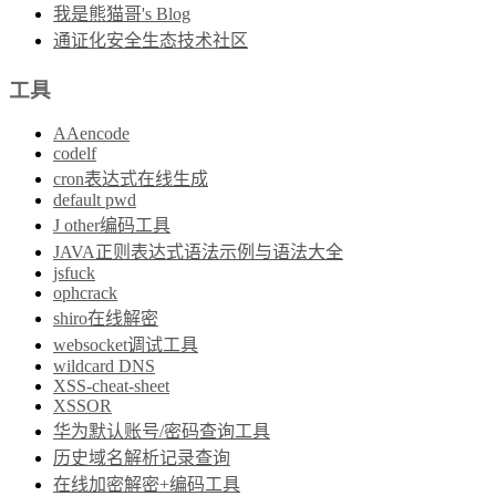
我是熊猫哥's Blog
通证化安全生态技术社区
工具
AAencode
codelf
cron表达式在线生成
default pwd
J other编码工具
JAVA正则表达式语法示例与语法大全
jsfuck
ophcrack
shiro在线解密
websocket调试工具
wildcard DNS
XSS-cheat-sheet
XSSOR
华为默认账号/密码查询工具
历史域名解析记录查询
在线加密解密+编码工具