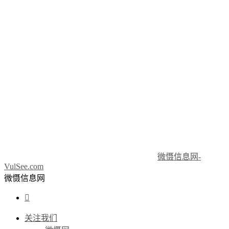
微慑信息网-
VulSee.com
微慑信息网

关注我们