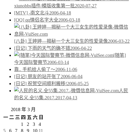
xiunobbs插件/模版收集第一批
2020-07-27
[MTV] -南文北斗
2006-04-18
[QQ] qq情侣名字大全
2006-03-18
[八卦] 王婷婷—揭秘一个大三女生的性爱录像
2006-03-22
[日记] 下雨的天气的确不错
2006-04-22
[随笔]
今天国际警察节
2006-03-14
靠.. 手机给人偷了～
2006-11-06
[日记] 朋友的站开张了
2006-06-04
[日记] 祝贺空间顺利搬移!
2006-05-25
人民
的名义.全55集.2017.
2017-04-13
2018 年 3 月
一
二
三
四
五
六
日
1
2
3
4
5
6
7
8
9
10
11