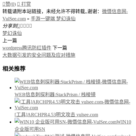

赞(
0
)

打赏
转载请附本站链接，未经允许不得转载,,谢谢：
微慑信息网-
VulSee.com
»
手游一键端 梦幻诛仙
分享到





梦幻诛仙
上一篇
wordpress腾讯防红插件
下一篇
大数据引发的安全问题及应对措施
相关推荐
WEB信息刺探利器:StackPrism / 栈棱镜
[工具]ARCHPR4.53明文攻击 vulsee.com
WIN10
企业版可用SN