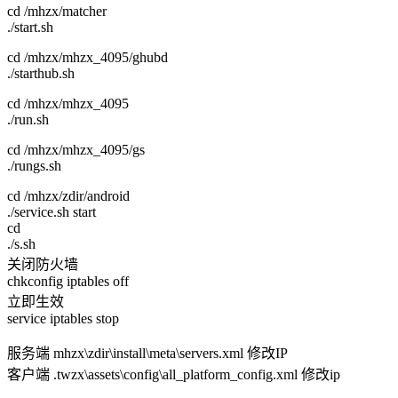
cd /mhzx/matcher
./start.sh
cd /mhzx/mhzx_4095/ghubd
./starthub.sh
cd /mhzx/mhzx_4095
./run.sh
cd /mhzx/mhzx_4095/gs
./rungs.sh
cd /mhzx/zdir/android
./service.sh start
cd
./s.sh
关闭防火墙
chkconfig iptables off
立即生效
service iptables stop
服务端 mhzx\zdir\install\meta\servers.xml 修改IP
客户端 .twzx\assets\config\all_platform_config.xml 修改ip