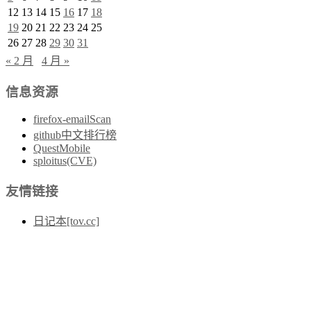
12
13
14
15
16
17
18
19
20
21
22
23
24
25
26
27
28
29
30
31
« 2 月
4 月 »
信息资源
firefox-emailScan
github中文排行榜
QuestMobile
sploitus(CVE)
友情链接
日记本[tov.cc]