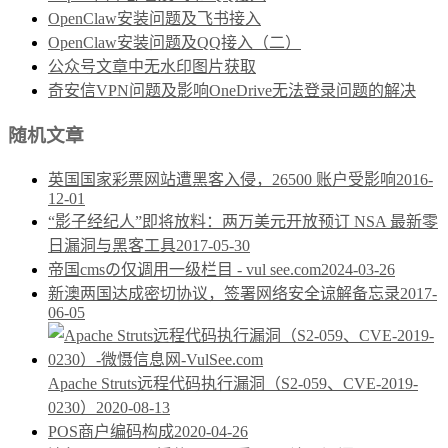
OpenClaw安装问题及飞书接入
OpenClaw安装问题及QQ接入（二）
公众号文章中无水印图片获取
奇安信VPN问题及影响OneDrive无法登录问题的解决
随机文章
英国国家彩票网站遭黑客入侵，26500 账户受影响
2016-
12-01
“影子经纪人”即将放料：两万美元开放预订 NSA 最新零
日漏洞与黑客工具
2017-05-30
帝国cmsの仅调用一级栏目 - vul see.com
2024-03-26
新澳两国达成密切协议，签署网络安全谅解备忘录
2017-
06-05
Apache Struts远程代码执行漏洞（S2-059、CVE-2019-
0230）
2020-08-13
POS商户编码构成
2020-04-26