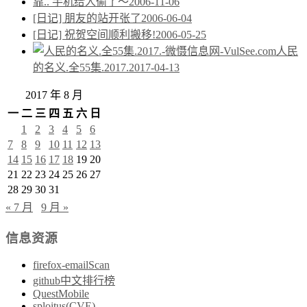
靠.. 手机给人偷了～
2006-11-06
[日记] 朋友的站开张了
2006-06-04
[日记] 祝贺空间顺利搬移!
2006-05-25
人民
的名义.全55集.2017.
2017-04-13
2017 年 8 月
一
二
三
四
五
六
日
1
2
3
4
5
6
7
8
9
10
11
12
13
14
15
16
17
18
19
20
21
22
23
24
25
26
27
28
29
30
31
« 7 月
9 月 »
信息资源
firefox-emailScan
github中文排行榜
QuestMobile
sploitus(CVE)