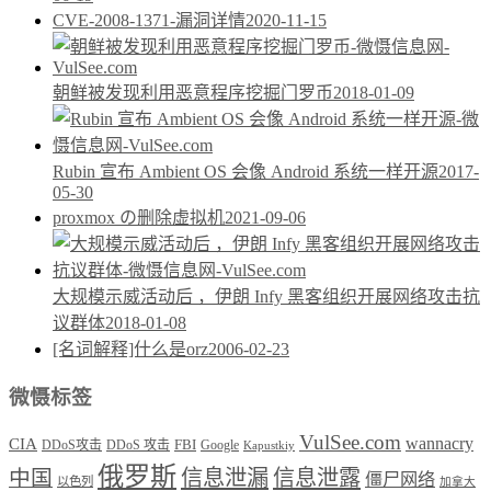
CVE-2008-1371-漏洞详情
2020-11-15
朝鲜被发现利用恶意程序挖掘门罗币
2018-01-09
Rubin 宣布 Ambient OS 会像 Android 系统一样开源
2017-
05-30
proxmox の删除虚拟机
2021-09-06
大规模示威活动后 ，伊朗 Infy 黑客组织开展网络攻击抗
议群体
2018-01-08
[名词解释]什么是orz
2006-02-23
微慑标签
VulSee.com
wannacry
CIA
DDoS攻击
DDoS 攻击
FBI
Google
Kapustkiy
俄罗斯
中国
信息泄漏
信息泄露
僵尸网络
以色列
加拿大