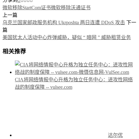
分享到





微软移除StartCom证书
微软移除沃通证书
上一篇
乌克兰国家邮政服务机构 Ukrposhta 两日连遭 DDoS 攻击
下一
篇
美国犹太人活动中心炸弹威胁，疑似 “ 暗网 ” 威胁租赁业务
相关推荐
CIA将网络情报中心升格为独立任务中心：进攻性网络
战的制度保障 -- vulsee.com
达尔优