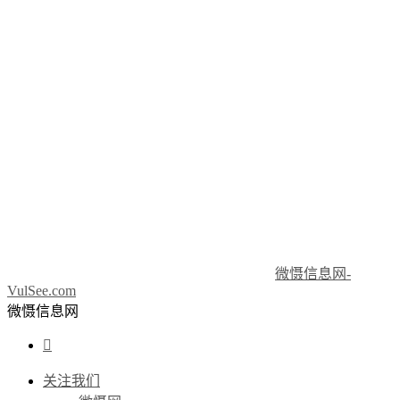
微慑信息网-
VulSee.com
微慑信息网

关注我们