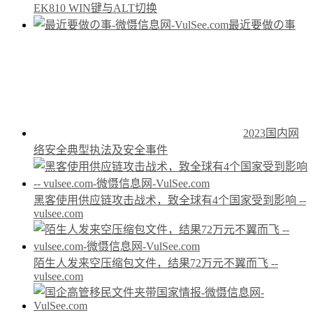
EK810 WIN键与ALT切换
最近要做の事
2023国内网
络安全典型执法及安全事件
黑客使用供应链攻击战术，致全球有4个国家受到影响 --
vulsee.com
陌生人发来空压缩包文件，结果72万元不翼而飞 --
vulsee.com