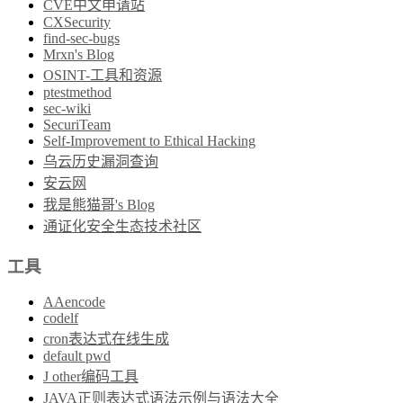
CVE中文申请站
CXSecurity
find-sec-bugs
Mrxn's Blog
OSINT-工具和资源
ptestmethod
sec-wiki
SecuriTeam
Self-Improvement to Ethical Hacking
乌云历史漏洞查询
安云网
我是熊猫哥's Blog
通证化安全生态技术社区
工具
AAencode
codelf
cron表达式在线生成
default pwd
J other编码工具
JAVA正则表达式语法示例与语法大全