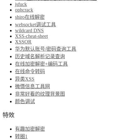
jsfuck
ophcrack
shiro在线解密
websocket调试工具
wildcard DNS
XSS-cheat-sheet
XSSOR
华为默认账号/密码查询工具
历史域名解析记录查询
在线加密解密+编码工具
在线命令转码
异类XSS
微慑信息工具网
非常好看的纹理背景图
颜色调试
特效
有趣加密解密
转圈1