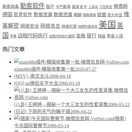
勒索软件
微慑网
勒索病毒
医疗
卡巴斯基
国家安全
工控安全
土耳其
维
德国
恶意软件
数据泄漏
数据泄露
欧盟
朝鲜
澳大利亚
朝鲜黑客
美国
英
基解密
网络攻击
网络安全
网络犯罪
网络钓鱼攻击
国
远程代码执行
银行
金融
韩国
黑客入侵
苹果
远程代码执行漏洞
热门文章
xiunobbs插件/模版收集第一批
2020-07-27
[MTV] -南文北斗
2006-04-18
[QQ] qq情侣名字大全
2006-03-18
[八卦] 王婷婷—揭秘一个大三女生的性爱录像
2006-03-22
[日记] 下雨的天气的确不错
2006-04-22
[随笔]
今天国际警察节
2006-03-14