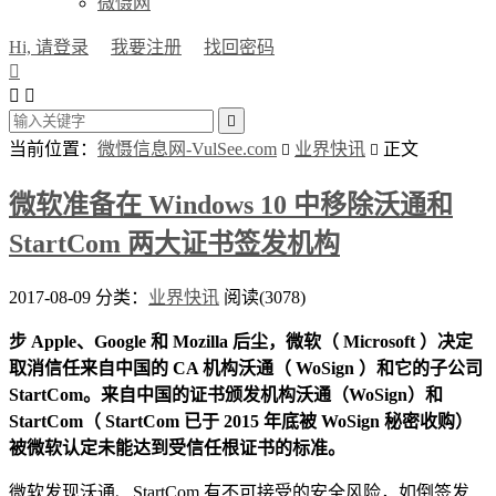
微慑网
Hi, 请登录
我要注册
找回密码




当前位置：
微慑信息网-VulSee.com
业界快讯
正文


微软准备在 Windows 10 中移除沃通和
StartCom 两大证书签发机构
2017-08-09
分类：
业界快讯
阅读(3078)
步 Apple、Google 和 Mozilla 后尘，微软（ Microsoft ）决定
取消信任来自中国的 CA 机构沃通（ WoSign ）和它的子公司
StartCom。来自中国的证书颁发机构沃通（WoSign）和
StartCom（ StartCom 已于 2015 年底被 WoSign 秘密收购）
被微软认定未能达到受信任根证书的标准。
微软发现沃通、StartCom 有不可接受的安全风险，如倒签发