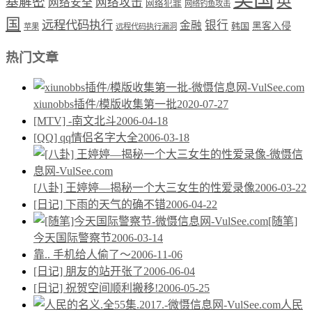
英
基解密
网络攻击
网络安全
网络犯罪
网络钓鱼攻击
国
远程代码执行
银行
金融
韩国
黑客入侵
苹果
远程代码执行漏洞
热门文章
xiunobbs插件/模版收集第一批
2020-07-27
[MTV] -南文北斗
2006-04-18
[QQ] qq情侣名字大全
2006-03-18
[八卦] 王婷婷—揭秘一个大三女生的性爱录像
2006-03-22
[日记] 下雨的天气的确不错
2006-04-22
[随笔]
今天国际警察节
2006-03-14
靠.. 手机给人偷了～
2006-11-06
[日记] 朋友的站开张了
2006-06-04
[日记] 祝贺空间顺利搬移!
2006-05-25
人民