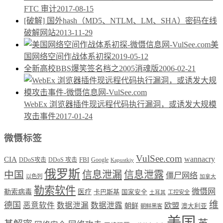
FTC 审计
2017-08-15
[破解] 国外hash（MD5、NTLM、LM、SHA）密码在线
破解网站
2013-11-29
美
国网络空间作战体系初探
2019-05-12
全新高校BBS爆笑签名档之2005消魂版
2006-02-21
WebEx 浏览器插件现远程代码执行漏洞，或诱发大规模
攻击事件
2017-01-24
微慑标签
VulSee.com
wannacry
CIA
DDoS攻击
DDoS 攻击
FBI
Google
Kapustkiy
俄罗斯
中国
信息泄漏
信息泄露
僵尸网络
以色列
加拿大
勒索软件
微慑网
勒索病毒
医疗
卡巴斯基
国家安全
工控安全
土耳其
维
德国
恶意软件
数据泄漏
数据泄露
欧盟
朝鲜
澳大利亚
朝鲜黑客
美国