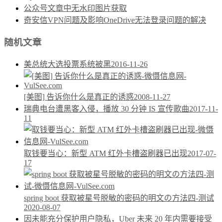
公众号文章中无水印图片获取
奇安信VPN问题及影响OneDrive无法登录问题的解决
随机文章
美总统大选投票系统被黑
2016-11-26
[美图] 告诉你什么是真正的诱惑
2008-11-27
瑞典电台遭黑客入侵，播放 30 分钟 IS 宣传歌曲
2017-11-
11
取钱要当心：新型 ATM 红外卡槽盗刷器已出现
2017-07-
17
spring boot 获取被星号脱敏的密码的明文の方法四-测试
2020-08-07
因未能充分保护用户隐私，Uber 未来 20 年内需要接受