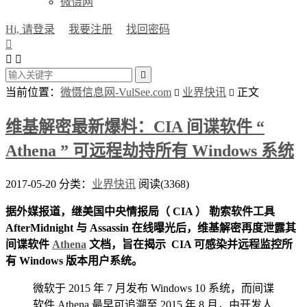
微慑网
Hi, 请登录
我要注册
找回密码




当前位置：
微慑信息网-VulSee.com
业界快讯
正文


维基解密最新爆料：CIA 间谍软件 “
Athena ” 可远程劫持所有 Windows 系统
2017-05-20
分类：
业界快讯
阅读(3368)
据外媒报道，继美国中央情报局（ CIA ） 勒索软件工具
AfterMidnight 与 Assassin 在线曝光后，维基解密再度泄露其
间谍软件
Athena
文档，旨在揭示 CIA 可感染并远程监控所
有 Windows 版本用户系统。
微软于 2015 年 7 月发布 Windows 10 系统，而间谍
软件 Athena 最早可追溯至 2015 年 8 月，由开发人