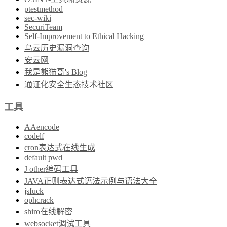
ptestmethod
sec-wiki
SecuriTeam
Self-Improvement to Ethical Hacking
乌云历史漏洞查询
安云网
我是熊猫哥's Blog
通证化安全生态技术社区
工具
AAencode
codelf
cron表达式在线生成
default pwd
J other编码工具
JAVA正则表达式语法示例与语法大全
jsfuck
ophcrack
shiro在线解密
websocket调试工具