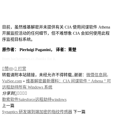
目前，虽然维基解密并未提供有关 CIA 使用间谍软件 Athena
开展监控活动的任何细节，但不难想象 CIA 会如何使用此程
序监视目标系统。
原作者： Pierluigi Paganini
， 译者：青楚
from hackernews.cc.thanks for it.

赞(
0
)

打赏
转载请附本站链接，未经允许不得转载,,谢谢：
微慑信息网-
VulSee.com
»
维基解密最新爆料：CIA 间谍软件 “ Athena ” 可
远程劫持所有 Windows 系统
分享到





勒索软件Salesforce
远程劫持windows
上一篇
Synaptics 研发端到端加密的指纹传感器
下一篇