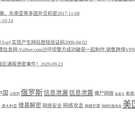
 窃取南美、东南亚等多国外交机密
2017-11-08
-10-14
[Asp] 实现产生网站登陆验证码
2006-04-02
沙坪坝警方成功破获一起制作.销售跨境VP
战区通报泄密事件！
2020-09-23
俄罗斯
中国
信息泄漏
信息泄露
僵尸网络
勒索
以色列
加拿大
美
维基解密
网络攻击
盟
网络安全
澳大利亚
网络犯罪
网络钓鱼攻击