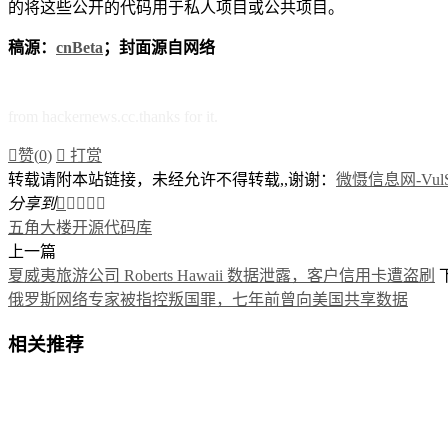
的将这些公开的代码用于私人项目或公共项目。
稿源：
cnBeta
；封面源自网络
from hackernews.cc.thanks for it.

赞(
0
)

打赏
转载请附本站链接，未经允许不得转载,,谢谢：
微慑信息网-VulSe
分享到





五角大楼
开源代码库
上一篇
夏威夷旅游公司 Roberts Hawaii 数据泄露，客户信用卡遭盗刷
俄罗斯网络专家被指控叛国罪，七年前曾向美国共享数据
相关推荐