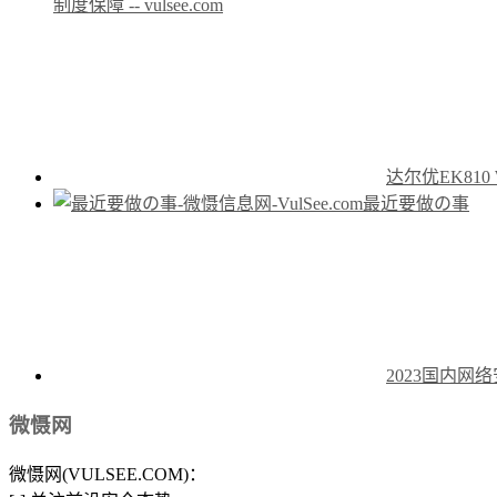
制度保障 -- vulsee.com
达尔优EK810
最近要做の事
2023国内
微慑网
微慑网(VULSEE.COM)：