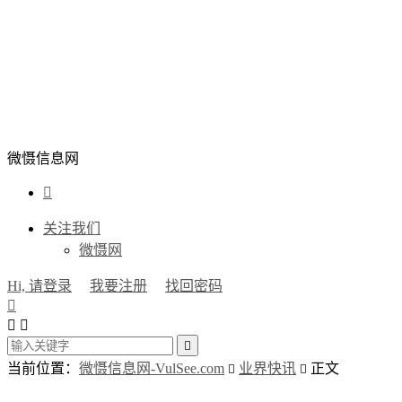
微慑信息网

关注我们
微慑网
Hi, 请登录
我要注册
找回密码




当前位置：
微慑信息网-VulSee.com
业界快讯
正文

