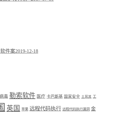
N软件案
2019-12-18
勒索软件
病毒
医疗
卡巴斯基
国家安全
工
土耳其
国
英国
远程代码执行
金
苹果
远程代码执行漏洞