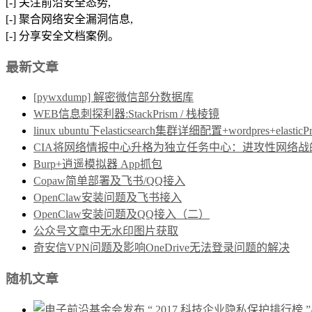
[-] 关注前沿安全态势,
[-] 聚合网络安全漏洞信息,
[-] 分享安全文档案例。
最新文章
[pywxdump] 解密微信部分数据库
WEB信息刺探利器:StackPrism / 栈棱镜
linux ubuntu下elasticsearch集群详细配置+wordpres+elast
CIA将网络情报中心升格为独立任务中心：进攻性网络战的制度保障
Burp+逍遥模拟器 App抓包
Copaw简单部署及飞书/QQ接入
OpenClaw安装问题及飞书接入
OpenClaw安装问题及QQ接入（二）
公众号文章中无水印图片获取
奇安信VPN问题及影响OneDrive无法登录问题的解决
随机文章