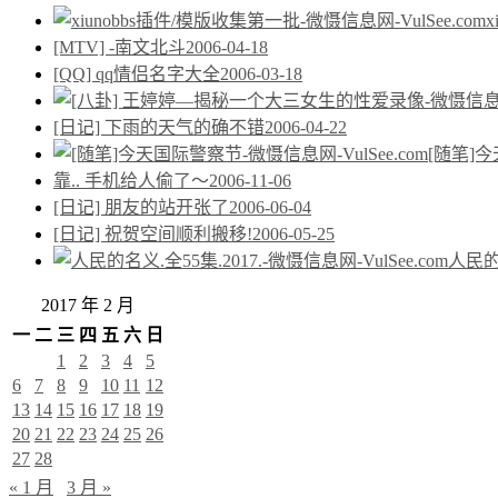
[MTV] -南文北斗
2006-04-18
[QQ] qq情侣名字大全
2006-03-18
[日记] 下雨的天气的确不错
2006-04-22
[随笔]
靠.. 手机给人偷了～
2006-11-06
[日记] 朋友的站开张了
2006-06-04
[日记] 祝贺空间顺利搬移!
2006-05-25
人民的名
2017 年 2 月
一
二
三
四
五
六
日
1
2
3
4
5
6
7
8
9
10
11
12
13
14
15
16
17
18
19
20
21
22
23
24
25
26
27
28
« 1 月
3 月 »