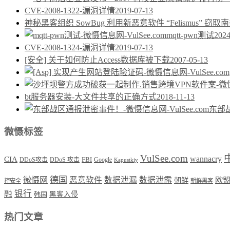
CVE-2008-1322-漏洞详情
2019-07-13
神秘黑客组织 SowBug 利用新恶意软件 “Felismus”
mqtt-pwn测试
2024
CVE-2008-1324-漏洞详情
2019-07-13
[安全] 关于如何防止Access数据库被下载
2007-05-13
bt服务器安装-大文件共享的正确方式
2018-11-13
东部
微慑标签
VulSee.com
wannacry
CIA
DDoS攻击
DDoS 攻击
FBI
Google
Kapustkiy
德国
微慑网
恶意软件
数据泄漏
数据泄露
欧
朝鲜
控安全
朝鲜黑客
银行
融
韩国
黑客入侵
热门文章