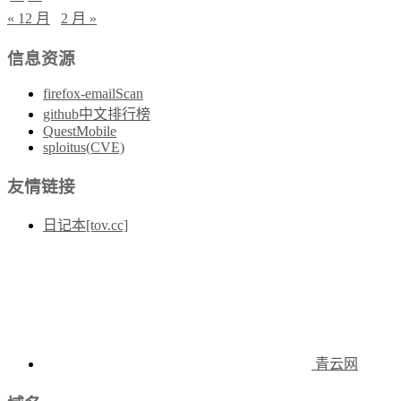
« 12 月
2 月 »
信息资源
firefox-emailScan
github中文排行榜
QuestMobile
sploitus(CVE)
友情链接
日记本[tov.cc]
青云网