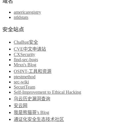
域名
americaregistry
ntldstats
安全站点
ChaBug安全
CVE中文申请站
CXSecurity
find-sec-bugs
Mrxn's Blog
OSINT-工具和资源
ptestmethod
sec-wiki
SecuriTeam
Self-Improvement to Ethical Hacking
乌云历史漏洞查询
安云网
我是熊猫哥's Blog
通证化安全生态技术社区