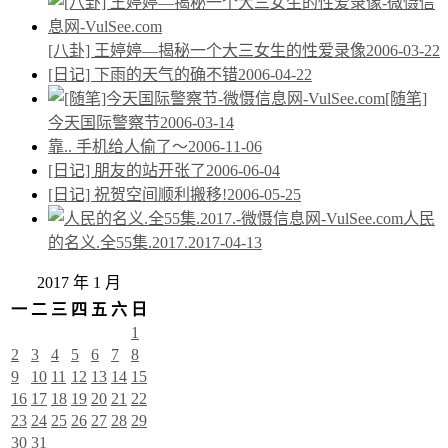
[八卦] 王婷婷—揭秘一个大三女生的性爱录像
2006-03-22
[日记] 下雨的天气的确不错
2006-04-22
[随笔]
今天国际警察节
2006-03-14
靠.. 手机给人偷了～
2006-11-06
[日记] 朋友的站开张了
2006-06-04
[日记] 祝贺空间顺利搬移!
2006-05-25
人民
的名义.全55集.2017.
2017-04-13
2017 年 1 月
一
二
三
四
五
六
日
1
2
3
4
5
6
7
8
9
10
11
12
13
14
15
16
17
18
19
20
21
22
23
24
25
26
27
28
29
30
31