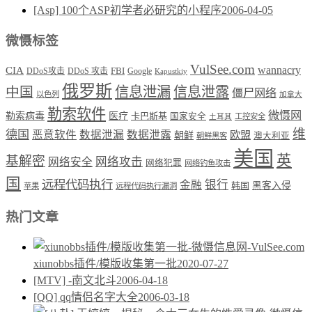
[Asp] 100个ASP初学者必研究的小程序
2006-04-05
微慑标签
VulSee.com
wannacry
CIA
DDoS攻击
DDoS 攻击
FBI
Google
Kapustkiy
俄罗斯
中国
信息泄漏
信息泄露
僵尸网络
以色列
加拿大
勒索软件
微慑网
勒索病毒
医疗
卡巴斯基
国家安全
工控安全
土耳其
维
德国
恶意软件
数据泄漏
数据泄露
欧盟
朝鲜
澳大利亚
朝鲜黑客
美国
英
基解密
网络攻击
网络安全
网络犯罪
网络钓鱼攻击
国
远程代码执行
银行
金融
韩国
黑客入侵
苹果
远程代码执行漏洞
热门文章
xiunobbs插件/模版收集第一批
2020-07-27
[MTV] -南文北斗
2006-04-18
[QQ] qq情侣名字大全
2006-03-18