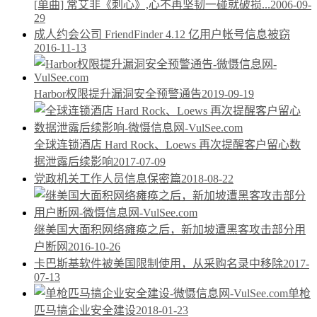
[单曲] 常艾非《刺心》,心不再坚韧一碰就破损...
2006-09-
29
成人约会公司 FriendFinder 4.12 亿用户帐号信息被窃
2016-11-13
Harbor权限提升漏洞安全预警通告
2019-09-19
全球连锁酒店 Hard Rock、Loews 再次提醒客户留心数
据泄露后续影响
2017-07-09
党政机关工作人员信息保密篇
2018-08-22
继美国大面积网络瘫痪之后，新加坡遭黑客攻击部分用
户断网
2016-10-26
卡巴斯基软件被美国限制使用，从采购名录中移除
2017-
07-13
单枪
匹马搞企业安全建设
2018-01-23