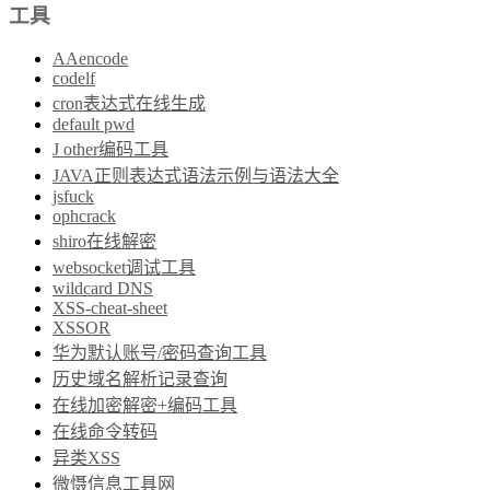
工具
AAencode
codelf
cron表达式在线生成
default pwd
J other编码工具
JAVA正则表达式语法示例与语法大全
jsfuck
ophcrack
shiro在线解密
websocket调试工具
wildcard DNS
XSS-cheat-sheet
XSSOR
华为默认账号/密码查询工具
历史域名解析记录查询
在线加密解密+编码工具
在线命令转码
异类XSS
微慑信息工具网