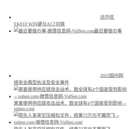
达尔优
EK810 WIN键与ALT切换
最近要做の事
2023国内网
络安全典型执法及安全事件
黑客使用供应链攻击战术，致全球有4个国家受到影响 --
vulsee.com