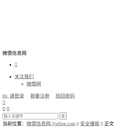
微慑信息网

关注我们
微慑网
Hi, 请登录
我要注册
找回密码




当前位置：
微慑信息网-VulSee.com
安全播报
正文

