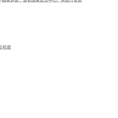
平昌奥运会：冒名国家反恐中心、意图分发恶
外交机密