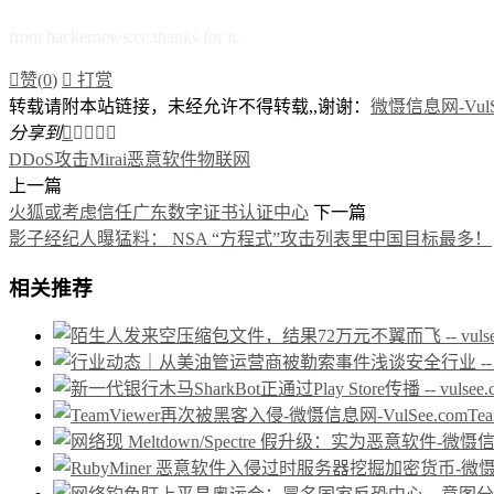
from hackernews.cc.thanks for it.

赞(
0
)

打赏
转载请附本站链接，未经允许不得转载,,谢谢：
微慑信息网-VulSe
分享到





DDoS攻击
Mirai
恶意软件
物联网
上一篇
火狐或考虑信任广东数字证书认证中心
下一篇
影子经纪人曝猛料： NSA “方程式”攻击列表里中国目标最多！
相关推荐
Te