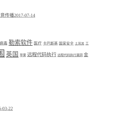
络肆意传播
2017-07-14
勒索软件
病毒
医疗
卡巴斯基
国家安全
工
土耳其
国
英国
远程代码执行
金
苹果
远程代码执行漏洞
6-03-22