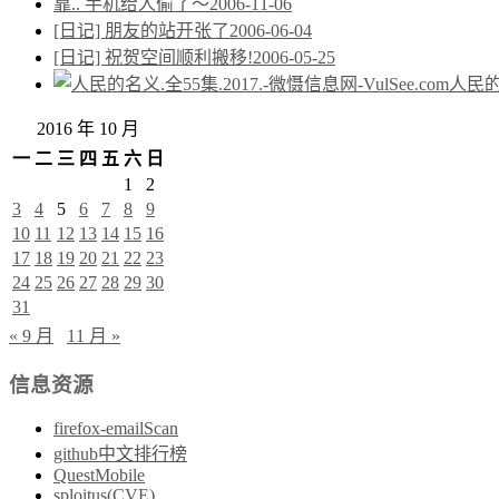
靠.. 手机给人偷了～
2006-11-06
[日记] 朋友的站开张了
2006-06-04
[日记] 祝贺空间顺利搬移!
2006-05-25
人民的名
2016 年 10 月
一
二
三
四
五
六
日
1
2
3
4
5
6
7
8
9
10
11
12
13
14
15
16
17
18
19
20
21
22
23
24
25
26
27
28
29
30
31
« 9 月
11 月 »
信息资源
firefox-emailScan
github中文排行榜
QuestMobile
sploitus(CVE)