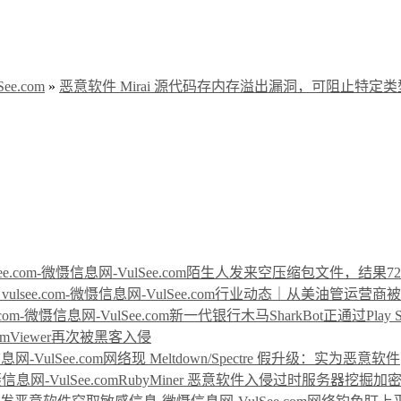
e.com
»
恶意软件 Mirai 源代码存内存溢出漏洞，可阻止特定类
陌生人发来空压缩包文件，结果72万元不翼
行业动态｜从美油管运营商被勒索事
新一代银行木马SharkBot正通过Play Store
amViewer再次被黑客入侵
网络现 Meltdown/Spectre 假升级：实为恶意软件
RubyMiner 恶意软件入侵过时服务器挖掘加