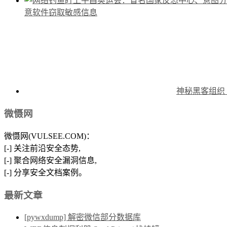
意软件窃取敏感信息
神秘黑客组织 S
微慑网
微慑网(VULSEE.COM)：
[-] 关注前沿安全态势,
[-] 聚合网络安全漏洞信息,
[-] 分享安全文档案例。
最新文章
[pywxdump] 解密微信部分数据库