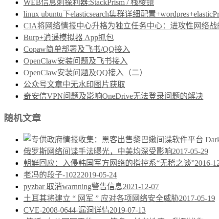
WEB信息刺探利器:StackPrism / 栈棱镜
linux ubuntu下elasticsearch集群详细配置+wordpres+elast
CIA将网络情报中心升格为独立任务中心：进攻性网络战的制度保障
Burp+逍遥模拟器 App抓包
Copaw简单部署及飞书/QQ接入
OpenClaw安装问题及飞书接入
OpenClaw安装问题及QQ接入（二）
公众号文章中无水印图片获取
奇安信VPN问题及影响OneDrive无法登录问题的解决
随机文章
俄罗斯网络间谍手法曝光，中美均深受影响
2017-05-29
朝鲜回应：入侵韩国军方网络的指控系“无稽之谈”
2016-1
老冯的段子-1022
2019-05-24
pyzbar 取消warnning警告信息
2021-12-07
土耳其将建立 “ 网军 ” 应对各项网络安全威胁
2017-05-19
CVE-2008-0644-漏洞详情
2019-07-13