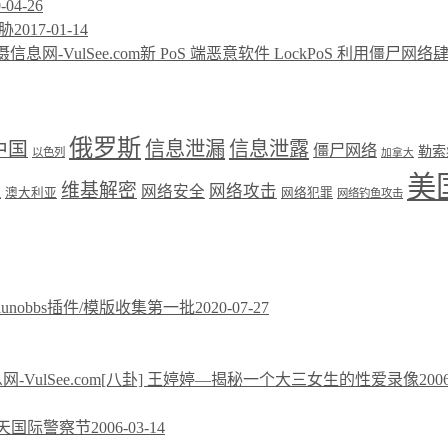
-04-26
胁
2017-01-14
新 PoS 端恶意软件 LockPoS 利用僵尸网
俄罗斯
中国
信息泄漏
信息泄露
僵尸网络
勒索
以色列
加拿大
美
维基解密
网络攻击
盟
网络安全
澳大利亚
网络犯罪
网络钓鱼攻击
xiunobbs插件/模版收集第一批
2020-07-27
[八卦] 王婷婷—揭秘一个大三女生的性爱录像
200
今天国际警察节
2006-03-14