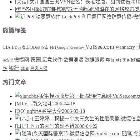
[笑话] 女儿国国王的MSN签名：长老姓唐，甜到忧伤
2010
欧盟各国采取防御措施应对“假新闻”和潜在的网络攻击威
微慑标签
VulSee.com
wannacry
CIA
DDoS攻击
DDoS 攻击
FBI
Google
Kapustkiy
德国
微慑网
恶意软件
数据泄漏
数据泄露
欧
朝鲜
控安全
朝鲜黑客
银行
融
韩国
黑客入侵
热门文章
[MTV] -南文北斗
2006-04-18
[QQ] qq情侣名字大全
2006-03-18
[日记] 下雨的天气的确不错
2006-04-22
[随笔]