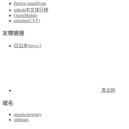
firefox-emailScan
github中文排行榜
QuestMobile
sploitus(CVE)
友情链接
日记本[tov.cc]
青云网
域名
americaregistry
ntldstats