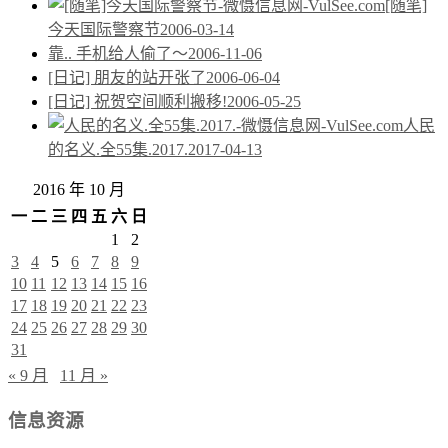
[随笔]
今天国际警察节
2006-03-14
靠.. 手机给人偷了～
2006-11-06
[日记] 朋友的站开张了
2006-06-04
[日记] 祝贺空间顺利搬移!
2006-05-25
人民
的名义.全55集.2017.
2017-04-13
2016 年 10 月
一
二
三
四
五
六
日
1
2
3
4
5
6
7
8
9
10
11
12
13
14
15
16
17
18
19
20
21
22
23
24
25
26
27
28
29
30
31
« 9 月
11 月 »
信息资源