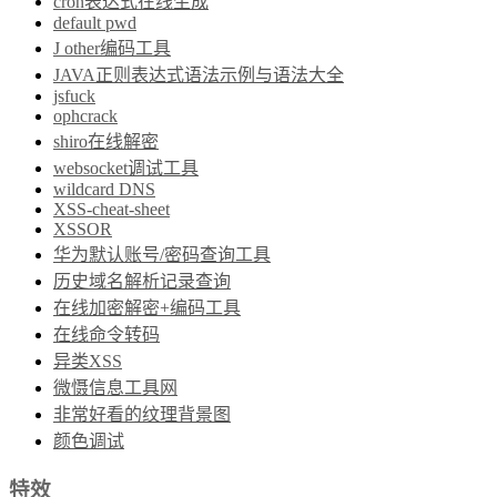
cron表达式在线生成
default pwd
J other编码工具
JAVA正则表达式语法示例与语法大全
jsfuck
ophcrack
shiro在线解密
websocket调试工具
wildcard DNS
XSS-cheat-sheet
XSSOR
华为默认账号/密码查询工具
历史域名解析记录查询
在线加密解密+编码工具
在线命令转码
异类XSS
微慑信息工具网
非常好看的纹理背景图
颜色调试
特效