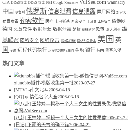
VulSee.com
wannacry
CIA
DDoS攻击
DDoS 攻击
FBI
Google
Kapustkiy
俄罗斯
中国
信息泄漏
信息泄露
僵尸网络
以色列
加拿大
勒索软件
微慑网
勒索病毒
医疗
卡巴斯基
国家安全
工控安全
土耳其
维
德国
恶意软件
数据泄漏
数据泄露
欧盟
朝鲜
澳大利亚
朝鲜黑客
美国
英
基解密
网络攻击
网络安全
网络犯罪
网络钓鱼攻击
国
远程代码执行
银行
金融
韩国
黑客入侵
苹果
远程代码执行漏洞
热门文章
xiunobbs插件/模版收集第一批
2020-07-27
[MTV] -南文北斗
2006-04-18
[QQ] qq情侣名字大全
2006-03-18
[八卦] 王婷婷—揭秘一个大三女生的性爱录像
2006-03-22
[日记] 下雨的天气的确不错
2006-04-22