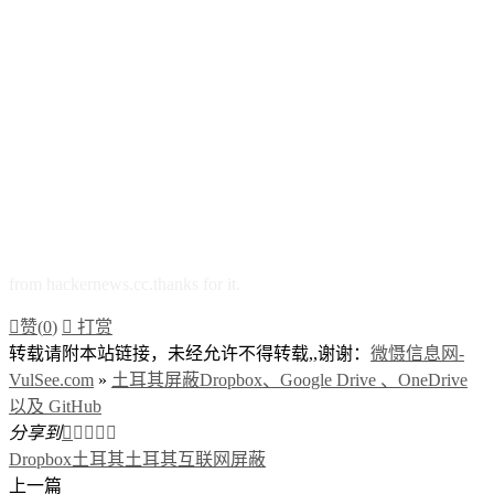
from hackernews.cc.thanks for it.

赞(
0
)

打赏
转载请附本站链接，未经允许不得转载,,谢谢：
微慑信息网-
VulSee.com
»
土耳其屏蔽Dropbox、Google Drive 、OneDrive
以及 GitHub
分享到





Dropbox
土耳其
土耳其互联网屏蔽
上一篇