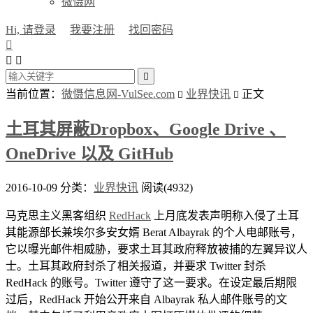
微慑网
Hi, 请登录
我要注册
找回密码




当前位置：
微慑信息网-VulSee.com
业界快讯
正文


土耳其屏蔽Dropbox、Google Drive 、
OneDrive 以及 GitHub
2016-10-09
分类：
业界快讯
阅读(4932)
马克思主义黑客组织
RedHack
上月底发表声明称入侵了土耳
其能源部长兼埃尔多安女婿 Berat Albayrak 的个人电邮账号，
它以曝光邮件相威胁，要求土耳其政府释放被捕的左翼异议人
士。土耳其政府封杀了相关报道，并要求 Twitter 封杀
RedHack 的账号。Twitter 遵守了这一要求。在设定最后期限
过后，RedHack 开始公开来自 Albayrak 私人邮件账号的文