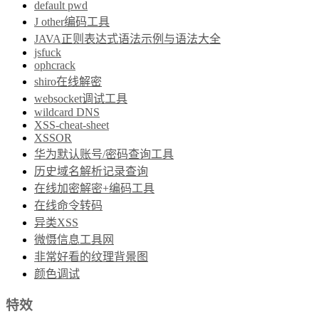
default pwd
J other编码工具
JAVA正则表达式语法示例与语法大全
jsfuck
ophcrack
shiro在线解密
websocket调试工具
wildcard DNS
XSS-cheat-sheet
XSSOR
华为默认账号/密码查询工具
历史域名解析记录查询
在线加密解密+编码工具
在线命令转码
异类XSS
微慑信息工具网
非常好看的纹理背景图
颜色调试
特效