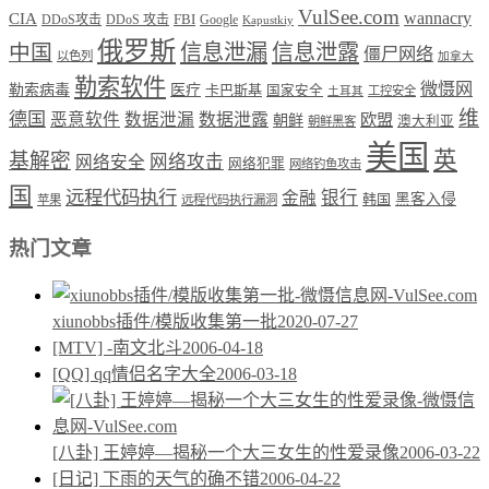
VulSee.com
wannacry
CIA
DDoS攻击
DDoS 攻击
FBI
Google
Kapustkiy
俄罗斯
中国
信息泄漏
信息泄露
僵尸网络
以色列
加拿大
勒索软件
微慑网
勒索病毒
医疗
卡巴斯基
国家安全
工控安全
土耳其
维
德国
恶意软件
数据泄漏
数据泄露
欧盟
朝鲜
澳大利亚
朝鲜黑客
美国
英
基解密
网络攻击
网络安全
网络犯罪
网络钓鱼攻击
国
远程代码执行
银行
金融
韩国
黑客入侵
苹果
远程代码执行漏洞
热门文章
xiunobbs插件/模版收集第一批
2020-07-27
[MTV] -南文北斗
2006-04-18
[QQ] qq情侣名字大全
2006-03-18
[八卦] 王婷婷—揭秘一个大三女生的性爱录像
2006-03-22
[日记] 下雨的天气的确不错
2006-04-22