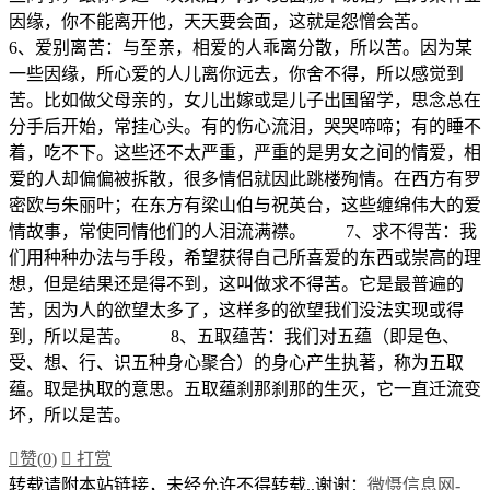
因缘，你不能离开他，天天要会面，这就是怨憎会苦。
6、爱别离苦：与至亲，相爱的人乖离分散，所以苦。因为某
一些因缘，所心爱的人儿离你远去，你舍不得，所以感觉到
苦。比如做父母亲的，女儿出嫁或是儿子出国留学，思念总在
分手后开始，常挂心头。有的伤心流泪，哭哭啼啼；有的睡不
着，吃不下。这些还不太严重，严重的是男女之间的情爱，相
爱的人却偏偏被拆散，很多情侣就因此跳楼殉情。在西方有罗
密欧与朱丽叶；在东方有梁山伯与祝英台，这些缠绵伟大的爱
情故事，常使同情他们的人泪流满襟。 7、求不得苦：我
们用种种办法与手段，希望获得自己所喜爱的东西或崇高的理
想，但是结果还是得不到，这叫做求不得苦。它是最普遍的
苦，因为人的欲望太多了，这样多的欲望我们没法实现或得
到，所以是苦。 8、五取蕴苦：我们对五蕴（即是色、
受、想、行、识五种身心聚合）的身心产生执著，称为五取
蕴。取是执取的意思。五取蕴刹那刹那的生灭，它一直迁流变
坏，所以是苦。

赞(
0
)

打赏
转载请附本站链接，未经允许不得转载,,谢谢：
微慑信息网-