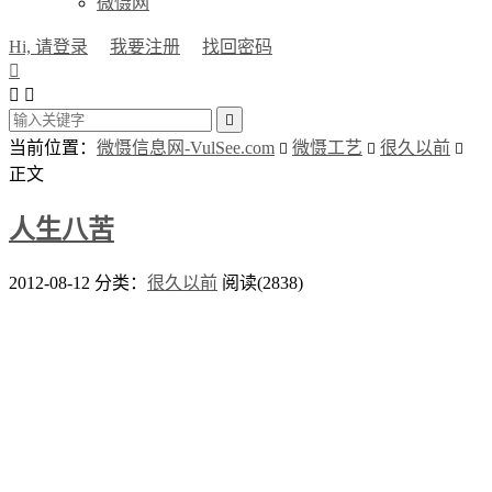
微慑网
Hi, 请登录
我要注册
找回密码




当前位置：
微慑信息网-VulSee.com
微慑工艺
很久以前



正文
人生八苦
2012-08-12
分类：
很久以前
阅读(2838)