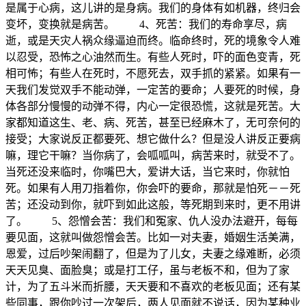
是属于心病，这儿讲的是身病。我们的身体有如机器，终归会
变坏，变换就是病苦。 4、死苦：我们的寿命享尽，病
逝，或是天灾人祸众缘逼迫而终。临命终时，死的境象令人难
以忍受，恐怖之心油然而生。有些人死时，吓的面色变青，死
相可怖；有些人在死时，不愿死去，双手抓的紧紧。如果有一
天我们发觉双手不能动弹，一定苦的要命；人要死的时候，身
体各部分慢慢的动弹不得，内心一定很恐慌，这就是死苦。大
家都知道这生、老、病、死苦，甚至已经麻木了，无可奈何的
接受；大家说反正都要死、想它做什么？但是没人讲反正要病
嘛，理它干嘛？当你病了，会呱呱叫，病苦来时，就受不了。
当死还没来临时，你嘴巴大，爱讲大话，当它来时，你就怕
死。如果有人用刀指着你，你会吓的要命，那就是怕死－－死
苦；还没动到你，就吓到如此这般，等死期到来时，更不用讲
了。 5、怨憎会苦：我们和冤家、仇人没办法避开，每每
要见面，这就叫做怨憎会苦。比如一对夫妻，婚姻生活美满，
恩爱，过后吵架闹翻了，但是为了儿女，夫妻之缘难断，必须
天天见臭、面脸臭；或是打工仔，虽与老板不和，但为了家
计，为了五斗米而折腰，天天要和不喜欢的老板见面；还有某
些同事，跟你吵过一次架后，两人见面就不说话，因为某种业