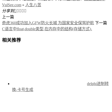
VulSee.com
»
人生八苦
分享到





上一篇
奇虎360成功加入GFW防火长城 为国家安全保驾护航
下一篇
C语言中float,double类型,在内存中的结构(存储方式).
相关推荐
delphi进制转
换-卡号生成