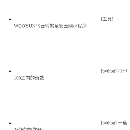
[工具]
WOOYUN乌云转帖至安云网小程序
[python] 打印
100之内的奇数
[python] 一道
有趣的数学题