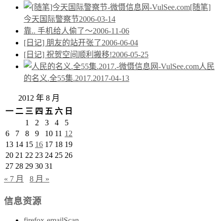
[随笔]
今天国际警察节
2006-03-14
靠.. 手机给人偷了～
2006-11-06
[日记] 朋友的站开张了
2006-06-04
[日记] 祝贺空间顺利搬移!
2006-05-25
人民
的名义.全55集.2017.
2017-04-13
2012 年 8 月
一
二
三
四
五
六
日
1
2
3
4
5
6
7
8
9
10
11
12
13
14
15
16
17
18
19
20
21
22
23
24
25
26
27
28
29
30
31
« 7 月
8 月 »
信息资源
firefox-emailScan