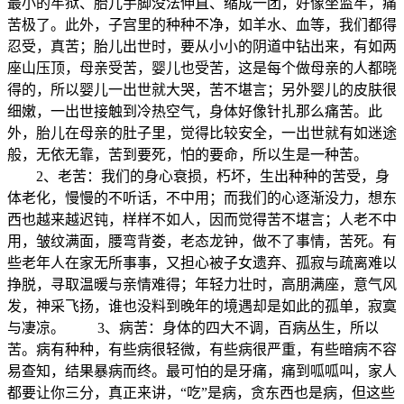
最小的牢狱、胎儿手脚没法伸直、缩成一团，好像坐监牢，痛
苦极了。此外，子宫里的种种不净，如羊水、血等，我们都得
忍受，真苦；胎儿出世时，要从小小的阴道中钻出来，有如两
座山压顶，母亲受苦，婴儿也受苦，这是每个做母亲的人都晓
得的，所以婴儿一出世就大哭，苦不堪言；另外婴儿的皮肤很
细嫩，一出世接触到冷热空气，身体好像针扎那么痛苦。此
外，胎儿在母亲的肚子里，觉得比较安全，一出世就有如迷途
般，无依无靠，苦到要死，怕的要命，所以生是一种苦。
2、老苦：我们的身心衰损，朽坏，生出种种的苦受，身
体老化，慢慢的不听话，不中用；而我们的心逐渐没力，想东
西也越来越迟钝，样样不如人，因而觉得苦不堪言；人老不中
用，皱纹满面，腰弯背娄，老态龙钟，做不了事情，苦死。有
些老年人在家无所事事，又担心被子女遗弃、孤寂与疏离难以
挣脱，寻取温暖与亲情难得；年轻力壮时，高朋满座，意气风
发，神采飞扬，谁也没料到晚年的境遇却是如此的孤单，寂寞
与凄凉。 3、病苦：身体的四大不调，百病丛生，所以
苦。病有种种，有些病很轻微，有些病很严重，有些暗病不容
易查知，结果暴病而终。最可怕的是牙痛，痛到呱呱叫，家人
都要让你三分，真正来讲，“吃”是病，贪东西也是病，但这些