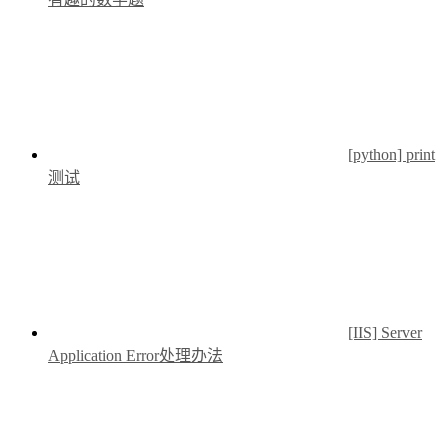
[python] print
测试
[IIS] Server
Application Error处理办法