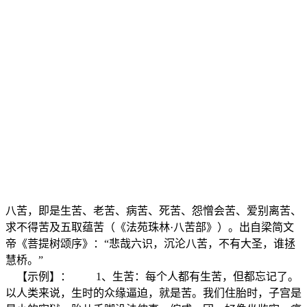
八苦，即是生苦、老苦、病苦、死苦、怨憎会苦、爱别离苦、
求不得苦及五取蕴苦（《法苑珠林·八苦部》）。出自梁简文
帝《菩提树颂序》：“悲哉六识，沉沦八苦，不有大圣，谁拯
慧桥。”
【示例】： 1、生苦：每个人都有生苦，但都忘记了。
以人类来说，生时的众缘逼迫，就是苦。我们住胎时，子宫是