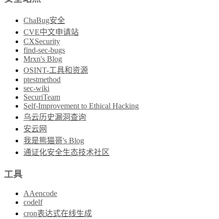
ChaBug安全
CVE中文申请站
CXSecurity
find-sec-bugs
Mrxn's Blog
OSINT-工具和资源
ptestmethod
sec-wiki
SecuriTeam
Self-Improvement to Ethical Hacking
乌云历史漏洞查询
安云网
我是熊猫哥's Blog
通证化安全生态技术社区
工具
AAencode
codelf
cron表达式在线生成