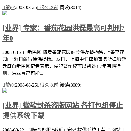

赞(
0
)
2008-08-25

很久以前
阅读(3014)
[业界] 专家：番茄花园洪磊最高可判刑7
年0
2008-08-23 新民网 随着番茄花园站长洪磊被拘留，“番茄花
园门”近日闹得沸沸扬扬。22日，上海中汇律师事务所律师游
云庭向新民网记者表示，侵犯著作权可以判处3-7年有期徒
刑，洪磊最高可能...

赞(
0
)
2008-08-25

很久以前
阅读(3089)
[业界] 微软封杀盗版网站 各打包组停止
提供系统下载
2008-08-22 国际金融报 “我们已经不提供系统下载了,网站正