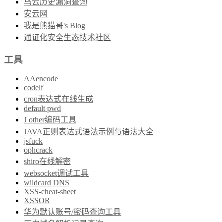
乌云历史漏洞查询
安云网
我是熊猫哥's Blog
通证化安全生态技术社区
工具
AAencode
codelf
cron表达式在线生成
default pwd
J other编码工具
JAVA正则表达式语法示例与语法大全
jsfuck
ophcrack
shiro在线解密
websocket调试工具
wildcard DNS
XSS-cheat-sheet
XSSOR
华为默认账号/密码查询工具