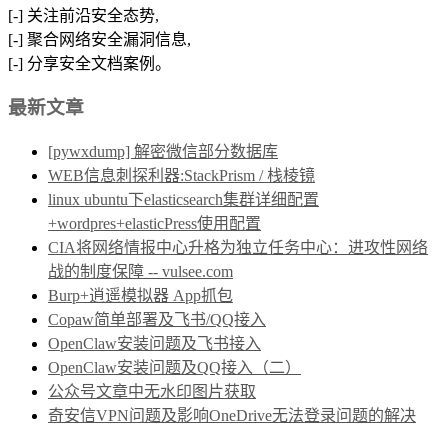
[-] 关注前沿安全态势,
[-] 聚合网络安全漏洞信息,
[-] 分享安全文档案例。
最新文章
[pywxdump] 解密微信部分数据库
WEB信息刺探利器:StackPrism / 栈棱镜
linux ubuntu下elasticsearch集群详细配置
+wordpres+elasticPress使用配置
CIA将网络情报中心升格为独立任务中心：进攻性网络
战的制度保障 -- vulsee.com
Burp+逍遥模拟器 App抓包
Copaw简单部署及飞书/QQ接入
OpenClaw安装问题及飞书接入
OpenClaw安装问题及QQ接入（二）
公众号文章中无水印图片获取
奇安信VPN问题及影响OneDrive无法登录问题的解决