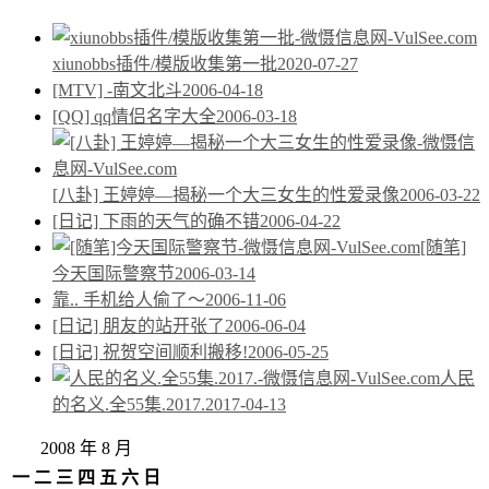
xiunobbs插件/模版收集第一批
2020-07-27
[MTV] -南文北斗
2006-04-18
[QQ] qq情侣名字大全
2006-03-18
[八卦] 王婷婷—揭秘一个大三女生的性爱录像
2006-03-22
[日记] 下雨的天气的确不错
2006-04-22
[随笔]
今天国际警察节
2006-03-14
靠.. 手机给人偷了～
2006-11-06
[日记] 朋友的站开张了
2006-06-04
[日记] 祝贺空间顺利搬移!
2006-05-25
人民
的名义.全55集.2017.
2017-04-13
2008 年 8 月
一
二
三
四
五
六
日