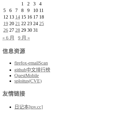
1
2
3
4
5
6
7
8
9
10
11
12
13
14
15
16
17
18
19
20
21
22
23
24
25
26
27
28
29
30
31
« 6 月
9 月 »
信息资源
firefox-emailScan
github中文排行榜
QuestMobile
sploitus(CVE)
友情链接
日记本[tov.cc]