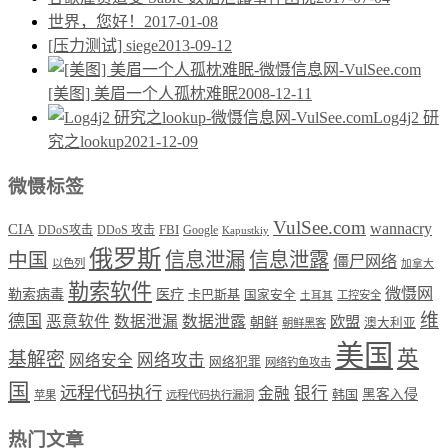
世界，您好！
2017-01-08
[压力测试] siege
2013-09-12
[美图] 美眉一个人孤枕难眠
2008-12-11
Log4j2 研
究之lookup
2021-12-09
微慑标签
VulSee.com
wannacry
CIA
DDoS攻击
DDoS 攻击
FBI
Google
Kapustkiy
俄罗斯
中国
信息泄漏
信息泄露
僵尸网络
以色列
加拿大
勒索软件
微慑网
勒索病毒
医疗
卡巴斯基
国家安全
工控安全
土耳其
维
德国
恶意软件
数据泄漏
数据泄露
欧盟
朝鲜
澳大利亚
朝鲜黑客
美国
英
基解密
网络攻击
网络安全
网络犯罪
网络钓鱼攻击
国
远程代码执行
银行
金融
韩国
黑客入侵
苹果
远程代码执行漏洞
热门文章