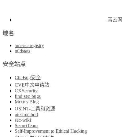
青云网
域名
americaregistry
ntldstats
安全站点
ChaBug安全
CVE中文申请站
CXSecurity
find-sec-bugs
Mrxn's Blog
OSINT-工具和资源
ptestmethod
sec-wiki
SecuriTeam
Self-Improvement to Ethical Hacking