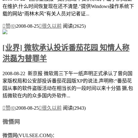
在维护,什么时间恢复现在还不清楚.”提供Windows操作系统下
载的网站“雨林木风”有关人员对记者证...

赞(
0
)
2008-08-25

很久以前
阅读(2625)
[业界] 微软承认投诉番茄花园 知情人称
洪磊为替罪羊
2008-08-22 新京报 微软周三下午一纸声明正式承认了曾向国
家版权局和公安部投诉番茄花园版XP的说法.声明称:“番茄花
园从事的软件盗版活动在相当长的一段时间以来十分猖 獗,包
括微软在内的众多国内外软件...

赞(
0
)
2008-08-25

很久以前
阅读(2943)
微慑网
微慑网(VULSEE.COM)：