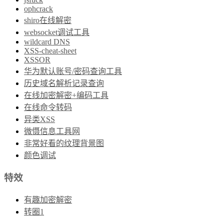
ophcrack
shiro在线解密
websocket调试工具
wildcard DNS
XSS-cheat-sheet
XSSOR
华为默认账号/密码查询工具
历史域名解析记录查询
在线加密解密+编码工具
在线命令转码
异类XSS
微慑信息工具网
非常好看的纹理背景图
颜色调试
特效
有趣加密解密
转圈1