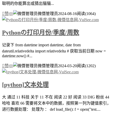
聪明的你能算出或猜出猫猫...

赞(
0
)
微慑管理员
2024-08-16
阅读(1064)
Pythonの打印月份/季度/周数
记录下 from datetime import datetime, date from
dateutil.relativedelta import relativedelta # 获取当前日期 now =
datetime.now() #...

赞(
0
)
微慑管理员
2024-03-20
阅读(1202)
[python]文本处理
大 通过 11 科技 关于 11 不在 阅读 22 好 阅读 33 DIG 粉丝 44
哈哈 喜欢 66 需要将文本中的数据，按照第一列为键值索引，
进行数据处理： 处理为 ： def load_file(): f = open("test....