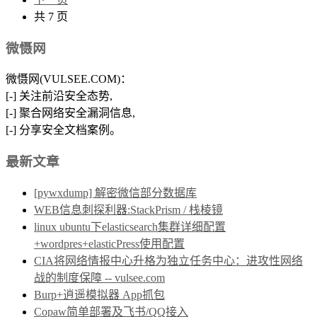
共 7 页
微慑网
微慑网(VULSEE.COM)：
[-] 关注前沿安全态势,
[-] 聚合网络安全漏洞信息,
[-] 分享安全文档案例。
最新文章
[pywxdump] 解密微信部分数据库
WEB信息刺探利器:StackPrism / 栈棱镜
linux ubuntu下elasticsearch集群详细配置
+wordpres+elasticPress使用配置
CIA将网络情报中心升格为独立任务中心：进攻性网络
战的制度保障 -- vulsee.com
Burp+逍遥模拟器 App抓包
Copaw简单部署及飞书/QQ接入