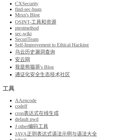
CXSecurity
find-sec-bugs
Mrxn's Blog
OSINT-工具和资源
ptestmethod
sec-wiki
SecuriTeam
Self-Improvement to Ethical Hacking
乌云历史漏洞查询
安云网
我是熊猫哥's Blog
通证化安全生态技术社区
工具
AAencode
codelf
cron表达式在线生成
default pwd
J other编码工具
JAVA正则表达式语法示例与语法大全
jsfuck