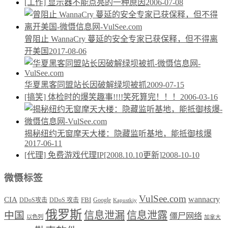
[工作] 显示器不能点亮的一种原因
2006-07-08
曾阻止 WannaCry 蔓延的安全专家已获保释，但不得离
开美国
2017-08-06
华夏黑客同盟站长因破解绿坝被抓
2009-07-15
[搞笑] 体检时的爆笑趣事!!!!笑死算完！！！
2006-03-16
揭秘纽约无窗摩天大楼：隐藏监听基地，能抵御核爆
2017-06-11
[代理] 免费游戏代理IP[2008.10.10更新]
2008-10-10
微慑标签
VulSee.com
wannacry
CIA
DDoS攻击
DDoS 攻击
FBI
Google
Kapustkiy
俄罗斯
中国
信息泄漏
信息泄露
僵尸网络
以色列
加拿大