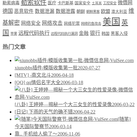
勒索软件
微慑网
勒索病毒
医疗
卡巴斯基
国家安全
工控安全
土耳其
维
德国
恶意软件
数据泄漏
数据泄露
欧盟
朝鲜
澳大利亚
朝鲜黑客
美国
英
基解密
网络攻击
网络安全
网络犯罪
网络钓鱼攻击
国
远程代码执行
银行
金融
韩国
黑客入侵
苹果
远程代码执行漏洞
热门文章
xiunobbs插件/模版收集第一批
2020-07-27
[MTV] -南文北斗
2006-04-18
[QQ] qq情侣名字大全
2006-03-18
[八卦] 王婷婷—揭秘一个大三女生的性爱录像
2006-03-22
[日记] 下雨的天气的确不错
2006-04-22
[随笔]
今天国际警察节
2006-03-14
靠.. 手机给人偷了～
2006-11-06