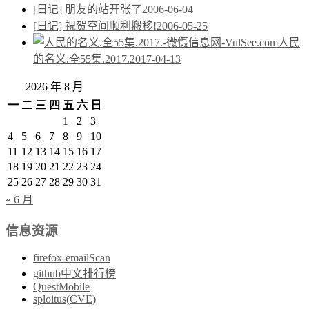
[日记] 朋友的站开张了
2006-06-04
[日记] 祝贺空间顺利搬移!
2006-05-25
人民
的名义.全55集.2017.
2017-04-13
2026 年 8 月
一
二
三
四
五
六
日
1
2
3
4
5
6
7
8
9
10
11
12
13
14
15
16
17
18
19
20
21
22
23
24
25
26
27
28
29
30
31
« 6 月
信息资源
firefox-emailScan
github中文排行榜
QuestMobile
sploitus(CVE)