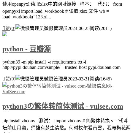
使用openpyxl 读取xlsx中的网址链接 样本： 代码： from
openpyxl import load_workbook # 读取 xlsx 文件 wb =
load_workbook("123.xl...

赞(
0
)
微慑管理员
2023-06-25
阅读(2011)
python - 豆瓣源
python39 -m pip install -r requirements.txt -i
http://pypi.douban.com/simple/ –trusted-host pypi.douban.com

赞(
0
)
微慑管理员
2023-03-31
阅读(1645)
python3の繁体转简体测试 - vulsee.com
pip install zhconv 测试： import zhconv # 简繁体转换 s = '朝斗
坛前山月幽，师雄有梦生清愁。何时杖尔看南雪，我与梅花两