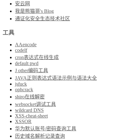
安云网
我是熊猫哥's Blog
通证化安全生态技术社区
工具
AAencode
codelf
cron表达式在线生成
default pwd
J other编码工具
JAVA正则表达式语法示例与语法大全
jsfuck
ophcrack
shiro在线解密
websocket调试工具
wildcard DNS
XSS-cheat-sheet
XSSOR
华为默认账号/密码查询工具
历史域名解析记录查询