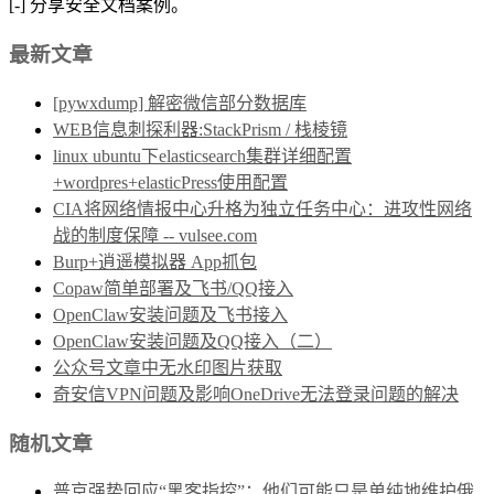
[-] 分享安全文档案例。
最新文章
[pywxdump] 解密微信部分数据库
WEB信息刺探利器:StackPrism / 栈棱镜
linux ubuntu下elasticsearch集群详细配置
+wordpres+elasticPress使用配置
CIA将网络情报中心升格为独立任务中心：进攻性网络
战的制度保障 -- vulsee.com
Burp+逍遥模拟器 App抓包
Copaw简单部署及飞书/QQ接入
OpenClaw安装问题及飞书接入
OpenClaw安装问题及QQ接入（二）
公众号文章中无水印图片获取
奇安信VPN问题及影响OneDrive无法登录问题的解决
随机文章
普京强势回应“黑客指控”：他们可能只是单纯地维护俄