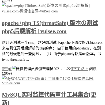
(2242)
apache+php TS(threatSafe) 版本の测试
php5后缀解析 | vulsee.com
这几天测试一个cms，刚好想测试下apache下通过修改.htaccess
来达到任意后缀解析为php的点； 由于使用的phpstudy，在测
试的时候遇到一些问题， （1）由于phpstudy都是nts版本，即
是no threat safe ...

赞(
0
)
微慑管理员
2021-11-22

学习路上
阅读
(2869)
MySQL实时监控代码审计工具集合[更
新]