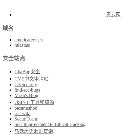
青云网
域名
americaregistry
ntldstats
安全站点
ChaBug安全
CVE中文申请站
CXSecurity
find-sec-bugs
Mrxn's Blog
OSINT-工具和资源
ptestmethod
sec-wiki
SecuriTeam
Self-Improvement to Ethical Hacking
乌云历史漏洞查询