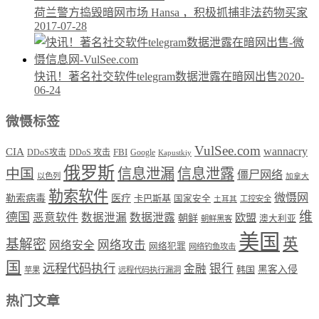
荷兰警方捣毁暗网市场 Hansa ，积极抓捕非法药物买家
2017-07-28
快讯！著名社交软件telegram数据泄露在暗网出售
2020-
06-24
微慑标签
VulSee.com
wannacry
CIA
DDoS攻击
DDoS 攻击
FBI
Google
Kapustkiy
俄罗斯
中国
信息泄漏
信息泄露
僵尸网络
以色列
加拿大
勒索软件
微慑网
勒索病毒
医疗
卡巴斯基
国家安全
工控安全
土耳其
维
德国
恶意软件
数据泄漏
数据泄露
欧盟
朝鲜
澳大利亚
朝鲜黑客
美国
英
基解密
网络攻击
网络安全
网络犯罪
网络钓鱼攻击
国
远程代码执行
银行
金融
韩国
黑客入侵
苹果
远程代码执行漏洞
热门文章