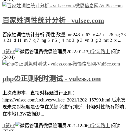
百家姓词性统计分析 - vulsee.com
百家姓词性统计分析 词性 数量 nr 248 n 67 v 42 ns 26 zg 23
a 21 d 11 m 7 q 7 ng 5 r 5 j 4 nz 3 p 3 vn 3 g 2 nrt 2 x ...

赞(
0
)
微慑管理员
2022-01-13

学习路上
阅读
(2404)
phpの正则耗时测试 - vuless.com
上次改脚本，直接对标题进行正则：
https://vulsee.com/archives/vulsee_2021/1202_15790.html 后来发
现未先对标题是否存在关键字进行判断，怀疑对性能有影响，
在本地1.3W数据测...

赞(
0
)
微慑管理员
2021-12-06

学习路上
阅读