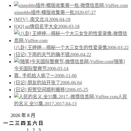
xiunobbs插件/模版收集第一批
2020-07-27
[MTV] -南文北斗
2006-04-18
[QQ] qq情侣名字大全
2006-03-18
[八卦] 王婷婷—揭秘一个大三女生的性爱录像
2006-03-22
[日记] 下雨的天气的确不错
2006-04-22
[随笔]
今天国际警察节
2006-03-14
靠.. 手机给人偷了～
2006-11-06
[日记] 朋友的站开张了
2006-06-04
[日记] 祝贺空间顺利搬移!
2006-05-25
人民
的名义.全55集.2017.
2017-04-13
2026 年 8 月
一
二
三
四
五
六
日
1
2
3