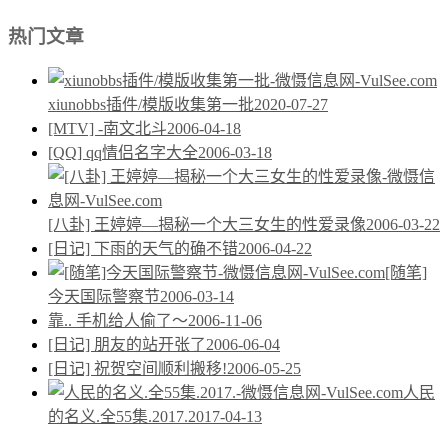
热门文章
xiunobbs插件/模版收集第一批
2020-07-27
[MTV] -南文北斗
2006-04-18
[QQ] qq情侣名字大全
2006-03-18
[八卦] 王婷婷—揭秘一个大三女生的性爱录像
2006-03-22
[日记] 下雨的天气的确不错
2006-04-22
[随笔]
今天国际警察节
2006-03-14
靠.. 手机给人偷了～
2006-11-06
[日记] 朋友的站开张了
2006-06-04
[日记] 祝贺空间顺利搬移!
2006-05-25
人民
的名义.全55集.2017.
2017-04-13