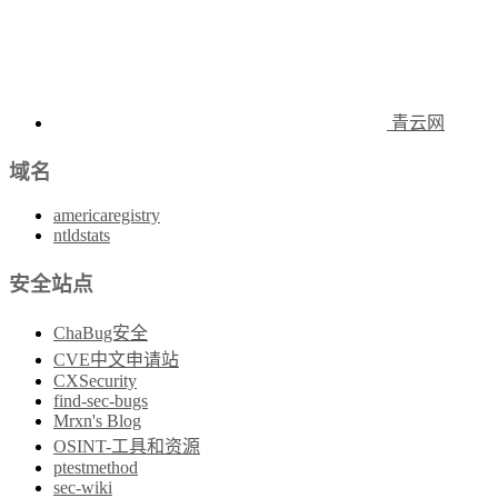
青云网
域名
americaregistry
ntldstats
安全站点
ChaBug安全
CVE中文申请站
CXSecurity
find-sec-bugs
Mrxn's Blog
OSINT-工具和资源
ptestmethod
sec-wiki