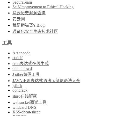
SecuriTeam
Self-Improvement to Ethical Hacking
乌云历史漏洞查询
安云网
我是熊猫哥's Blog
通证化安全生态技术社区
工具
AAencode
codelf
cron表达式在线生成
default pwd
J other编码工具
JAVA正则表达式语法示例与语法大全
jsfuck
ophcrack
shiro在线解密
websocket调试工具
wildcard DNS
XSS-cheat-sheet