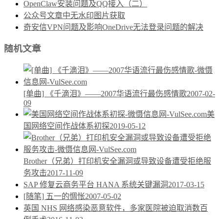
OpenClaw安装问题及QQ接入（二）
公众号文章中无水印图片获取
奇安信VPN问题及影响OneDrive无法登录问题的解决
随机文章
[单曲] 《千滴泪》——2007华语流行最伤感情歌
2007-02-
09
美
国网络空间作战体系初探
2019-05-12
Brother（兄弟）打印机安全漏洞或导致设备遭受拒绝服
务攻击
2017-11-09
SAP 修复云商务平台 HANA 系统关键漏洞
2017-03-15
[随笔] 五一的惆怅
2007-05-02
英国 NHS 网络感染恶意软件，多家医院被迫取消数百