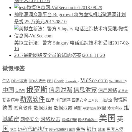
例手术
2016-11-03
test
2013-08-29
神秘漏洞众测平台 Bugcrowd 将为虚拟机越狱漏洞计划
悬赏 25 万美元
2017-08-10
美拟立新法：警方 Stingary 电话追踪技术将受限
2017-02-
16
2017最新网络安全员的试题(答案)
2018-11-20
微慑标签
VulSee.com
wannacry
CIA
DDoS攻击
DDoS 攻击
FBI
Google
Kapustkiy
俄罗斯
中国
信息泄漏
信息泄露
僵尸网络
以色列
加拿大
勒索软件
微慑网
勒索病毒
医疗
卡巴斯基
国家安全
工控安全
土耳其
维
德国
恶意软件
数据泄漏
数据泄露
欧盟
朝鲜
澳大利亚
朝鲜黑客
美国
英
基解密
网络攻击
网络安全
网络犯罪
网络钓鱼攻击
国
远程代码执行
银行
金融
韩国
黑客入侵
苹果
远程代码执行漏洞