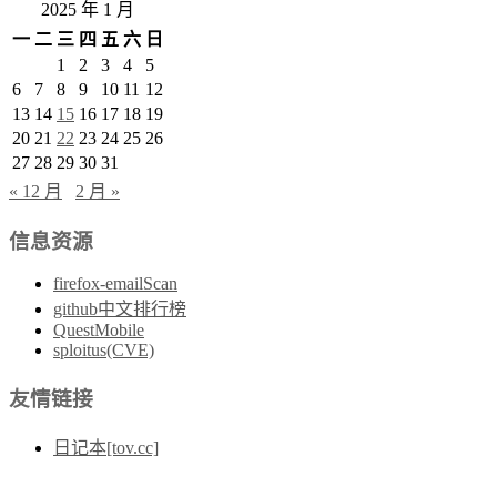
2025 年 1 月
一
二
三
四
五
六
日
1
2
3
4
5
6
7
8
9
10
11
12
13
14
15
16
17
18
19
20
21
22
23
24
25
26
27
28
29
30
31
« 12 月
2 月 »
信息资源
firefox-emailScan
github中文排行榜
QuestMobile
sploitus(CVE)
友情链接
日记本[tov.cc]