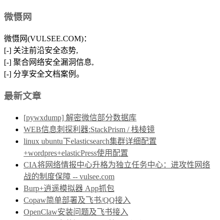
微慑网
微慑网(VULSEE.COM)：
[-] 关注前沿安全态势,
[-] 聚合网络安全漏洞信息,
[-] 分享安全文档案例。
最新文章
[pywxdump] 解密微信部分数据库
WEB信息刺探利器:StackPrism / 栈棱镜
linux ubuntu下elasticsearch集群详细配置
+wordpres+elasticPress使用配置
CIA将网络情报中心升格为独立任务中心：进攻性网络
战的制度保障 -- vulsee.com
Burp+逍遥模拟器 App抓包
Copaw简单部署及飞书/QQ接入
OpenClaw安装问题及飞书接入