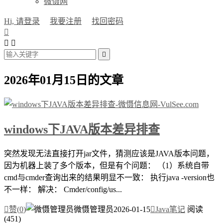
微慑网
Hi, 请登录
我要注册
找回密码




2026年01月15日的文章
windows下JAVA版本差异排查
突然发现无法直接打开jar文件，猜测应该是JAVA版本问题，
因为机器上装了多个版本，但是有个问题： （1）系统自带
cmd与cmder查询出来的结果明显不一致： 执行java -version也
不一样： 解决： Cmder/config/us...

赞(
0
)
微慑管理员
2026-01-15

Java笔记
阅读
(451)