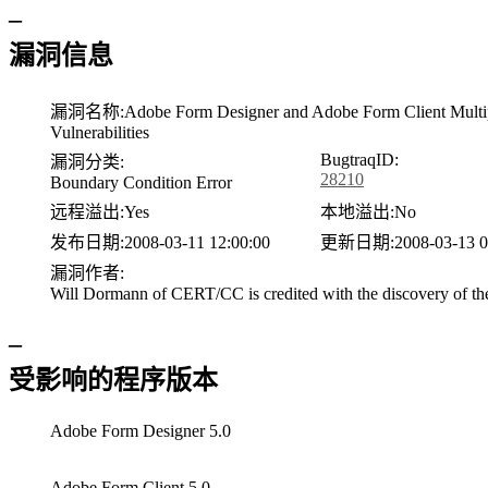
–
漏洞信息
漏洞名称:
Adobe Form Designer and Adobe Form Client Multi
Vulnerabilities
BugtraqID:
漏洞分类:
28210
Boundary Condition Error
远程溢出:
Yes
本地溢出:
No
发布日期:
2008-03-11 12:00:00
更新日期:
2008-03-13 0
漏洞作者:
Will Dormann of CERT/CC is credited with the discovery of the
–
受影响的程序版本
Adobe Form Designer 5.0
Adobe Form Client 5.0