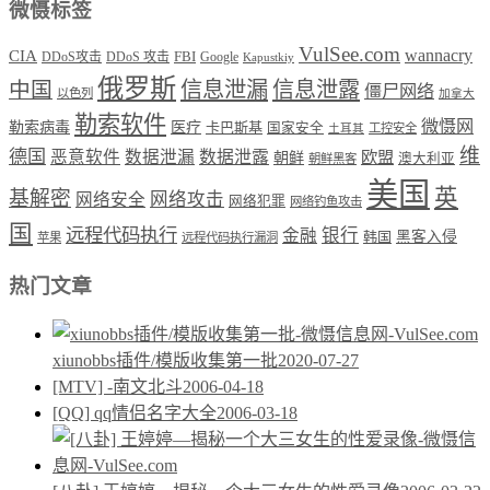
微慑标签
VulSee.com
wannacry
CIA
DDoS攻击
DDoS 攻击
FBI
Google
Kapustkiy
俄罗斯
中国
信息泄漏
信息泄露
僵尸网络
以色列
加拿大
勒索软件
微慑网
勒索病毒
医疗
卡巴斯基
国家安全
工控安全
土耳其
维
德国
恶意软件
数据泄漏
数据泄露
欧盟
朝鲜
澳大利亚
朝鲜黑客
美国
英
基解密
网络攻击
网络安全
网络犯罪
网络钓鱼攻击
国
远程代码执行
银行
金融
韩国
黑客入侵
苹果
远程代码执行漏洞
热门文章
xiunobbs插件/模版收集第一批
2020-07-27
[MTV] -南文北斗
2006-04-18
[QQ] qq情侣名字大全
2006-03-18