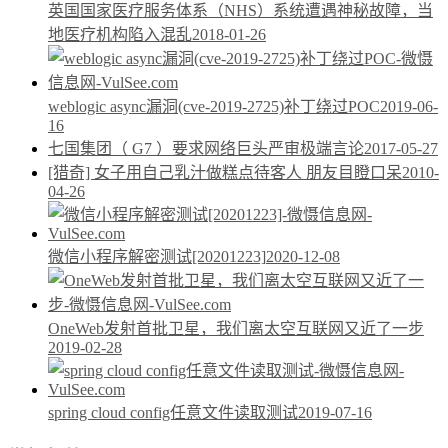
英国国家医疗服务体系（NHS）系统遭遇神秘故障，当
地医疗机构陷入混乱
2018-01-26
weblogic async漏洞(cve-2019-2725)补丁绕过POC
2019-06-
16
七国集团（ G7 ）要求网络巨头严审极端言论
2017-05-27
[猎奇] 女子用自己乳汁做糕点待客人 朋友目瞪口呆
2010-
04-26
微信小程序解密测试[20201223]
2020-12-08
OneWeb发射首批卫星，我们离太空互联网又近了一步
2019-02-28
spring cloud config任意文件读取测试
2019-07-16