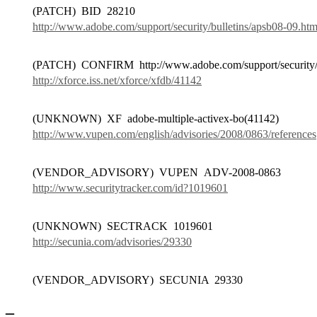
(PATCH) BID 28210
http://www.adobe.com/support/security/bulletins/apsb08-09.htm
(PATCH) CONFIRM http://www.adobe.com/support/security/bu
http://xforce.iss.net/xforce/xfdb/41142
(UNKNOWN) XF adobe-multiple-activex-bo(41142)
http://www.vupen.com/english/advisories/2008/0863/references
(VENDOR_ADVISORY) VUPEN ADV-2008-0863
http://www.securitytracker.com/id?1019601
(UNKNOWN) SECTRACK 1019601
http://secunia.com/advisories/29330
(VENDOR_ADVISORY) SECUNIA 29330
–