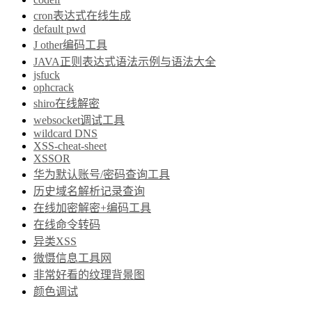
cron表达式在线生成
default pwd
J other编码工具
JAVA正则表达式语法示例与语法大全
jsfuck
ophcrack
shiro在线解密
websocket调试工具
wildcard DNS
XSS-cheat-sheet
XSSOR
华为默认账号/密码查询工具
历史域名解析记录查询
在线加密解密+编码工具
在线命令转码
异类XSS
微慑信息工具网
非常好看的纹理背景图
颜色调试