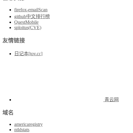
firefox-emailScan
github中文排行榜
QuestMobile
sploitus(CVE)
友情链接
日记本[tov.cc]
青云网
域名
americaregistry
ntldstats