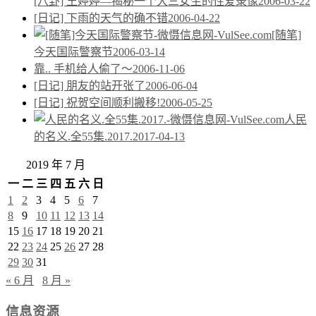
[八卦] 王婷婷—揭秘一个大三女生的性爱录像
2006-03-22
[日记] 下雨的天气的确不错
2006-04-22
[随笔]
今天国际警察节
2006-03-14
靠.. 手机给人偷了～
2006-11-06
[日记] 朋友的站开张了
2006-06-04
[日记] 祝贺空间顺利搬移!
2006-05-25
人民
的名义.全55集.2017.
2017-04-13
2019 年 7 月
一
二
三
四
五
六
日
1
2
3
4
5
6
7
8
9
10
11
12
13
14
15
16
17
18
19
20
21
22
23
24
25
26
27
28
29
30
31
« 6 月
8 月 »
信息资源