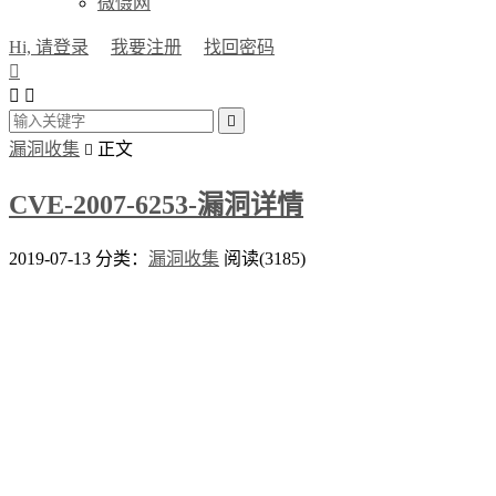
微慑网
Hi, 请登录
我要注册
找回密码




漏洞收集
正文

CVE-2007-6253-漏洞详情
2019-07-13
分类：
漏洞收集
阅读(3185)