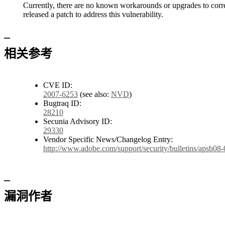
Currently, there are no known workarounds or upgrades to corr
released a patch to address this vulnerability.
–
相关参考
CVE ID:
2007-6253
(see also:
NVD
)
Bugtraq ID:
28210
Secunia Advisory ID:
29330
Vendor Specific News/Changelog Entry:
http://www.adobe.com/support/security/bulletins/apsb08-
–
漏洞作者