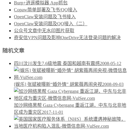
Burp+逍遥模拟器 App抓包
Copaw简单部署及飞书/QQ接入
OpenClaw安装问题及飞书接入
OpenClaw安装问题及QQ接入（二）
公众号文章中无水印图片获取
奇安信VPN问题及影响OneDrive无法登录问题的解决
随机文章
四川汶川发生7.6级地震 泰国和越南有震感
2008-05-12
[娱乐] 张斌被曝新“婚外情” 胡紫薇再闹央视
2008-09-03
加沙网络黑帮 Gaza Cybergang 重返江湖，中东与北非地
区成为重灾区
2017-11-01