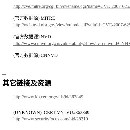
http://cve.mitre.org/cgi-bin/cvename.cgi?name=CVE-2007-625
(官方数据源) MITRE
http://web.nvd.nist.gov/view/vuln/detail?vulnId=CVE-2007-62
(官方数据源) NVD
http://www.cnnvd.org.cn/vulnerability/show/cv_cnnvdid/CN
(官方数据源) CNNVD
–
其它链接及资源
http://www.kb.cert.org/vuls/id/362849
(UNKNOWN) CERT-VN VU#362849
http://www.securityfocus.com/bid/28210