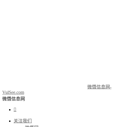
微慑信息网-
VulSee.com
微慑信息网

关注我们