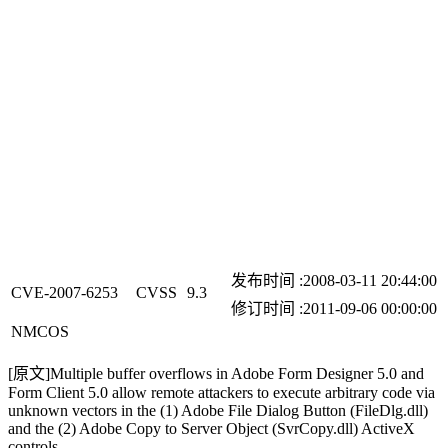
发布时间 :2008-03-11 20:44:00
CVE-2007-6253
CVSS
9.3
修订时间 :2011-09-06 00:00:00
N
M
C
O
S
[原文]
Multiple buffer overflows in Adobe Form Designer 5.0 and
Form Client 5.0 allow remote attackers to execute arbitrary code via
unknown vectors in the (1) Adobe File Dialog Button (FileDlg.dll)
and the (2) Adobe Copy to Server Object (SvrCopy.dll) ActiveX
controls.