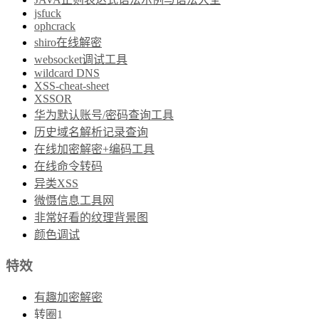
jsfuck
ophcrack
shiro在线解密
websocket调试工具
wildcard DNS
XSS-cheat-sheet
XSSOR
华为默认账号/密码查询工具
历史域名解析记录查询
在线加密解密+编码工具
在线命令转码
异类XSS
微慑信息工具网
非常好看的纹理背景图
颜色调试
特效
有趣加密解密
转圈1