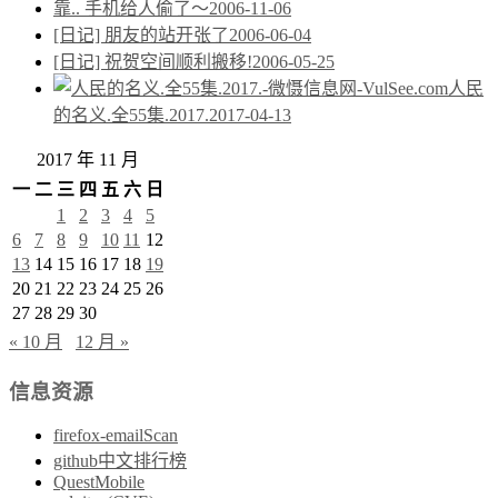
靠.. 手机给人偷了～
2006-11-06
[日记] 朋友的站开张了
2006-06-04
[日记] 祝贺空间顺利搬移!
2006-05-25
人民
的名义.全55集.2017.
2017-04-13
2017 年 11 月
一
二
三
四
五
六
日
1
2
3
4
5
6
7
8
9
10
11
12
13
14
15
16
17
18
19
20
21
22
23
24
25
26
27
28
29
30
« 10 月
12 月 »
信息资源
firefox-emailScan
github中文排行榜
QuestMobile