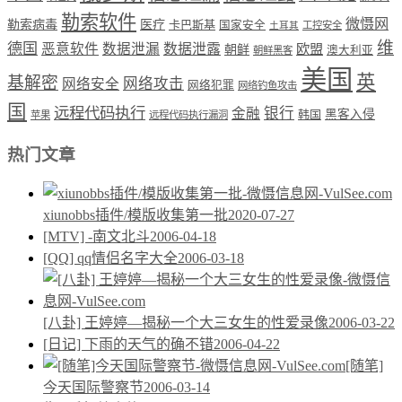
勒索软件
微慑网
勒索病毒
医疗
卡巴斯基
国家安全
工控安全
土耳其
维
德国
恶意软件
数据泄漏
数据泄露
欧盟
朝鲜
澳大利亚
朝鲜黑客
美国
英
基解密
网络攻击
网络安全
网络犯罪
网络钓鱼攻击
国
远程代码执行
银行
金融
韩国
黑客入侵
苹果
远程代码执行漏洞
热门文章
xiunobbs插件/模版收集第一批
2020-07-27
[MTV] -南文北斗
2006-04-18
[QQ] qq情侣名字大全
2006-03-18
[八卦] 王婷婷—揭秘一个大三女生的性爱录像
2006-03-22
[日记] 下雨的天气的确不错
2006-04-22
[随笔]
今天国际警察节
2006-03-14