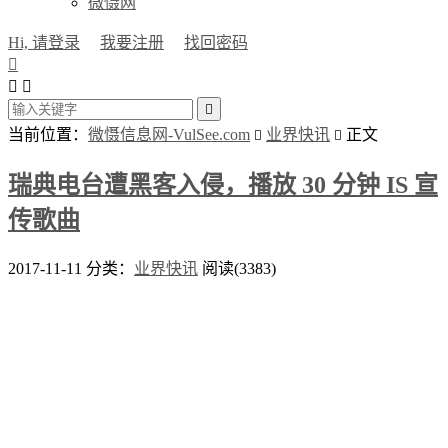
微慑网
Hi, 请登录
我要注册
找回密码




当前位置：
微慑信息网-VulSee.com
业界快讯
正文


瑞典电台遭黑客入侵，播放 30 分钟 IS 宣
传歌曲
2017-11-11
分类：
业界快讯
阅读(3383)