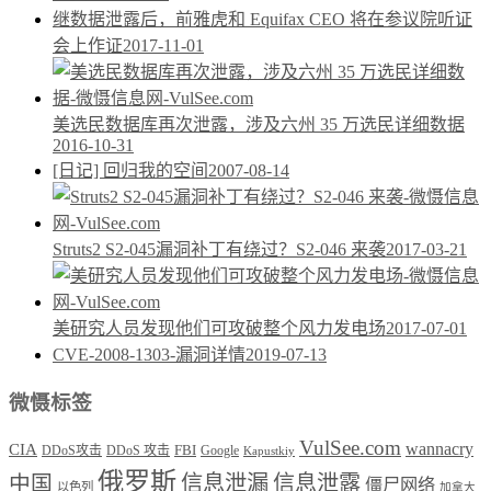
继数据泄露后，前雅虎和 Equifax CEO 将在参议院听证
会上作证
2017-11-01
美选民数据库再次泄露，涉及六州 35 万选民详细数据
2016-10-31
[日记] 回归我的空间
2007-08-14
Struts2 S2-045漏洞补丁有绕过？S2-046 来袭
2017-03-21
美研究人员发现他们可攻破整个风力发电场
2017-07-01
CVE-2008-1303-漏洞详情
2019-07-13
微慑标签
VulSee.com
wannacry
CIA
DDoS攻击
DDoS 攻击
FBI
Google
Kapustkiy
俄罗斯
中国
信息泄漏
信息泄露
僵尸网络
以色列
加拿大