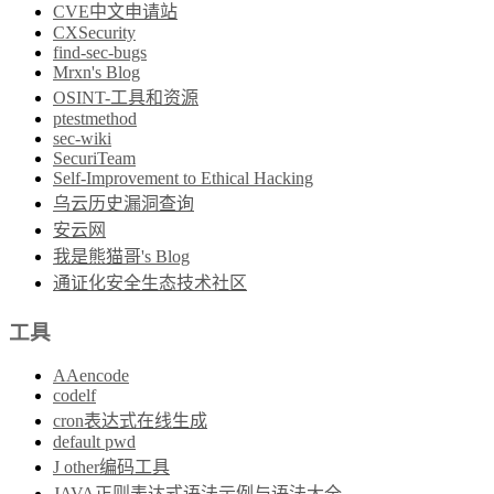
CVE中文申请站
CXSecurity
find-sec-bugs
Mrxn's Blog
OSINT-工具和资源
ptestmethod
sec-wiki
SecuriTeam
Self-Improvement to Ethical Hacking
乌云历史漏洞查询
安云网
我是熊猫哥's Blog
通证化安全生态技术社区
工具
AAencode
codelf
cron表达式在线生成
default pwd
J other编码工具
JAVA正则表达式语法示例与语法大全