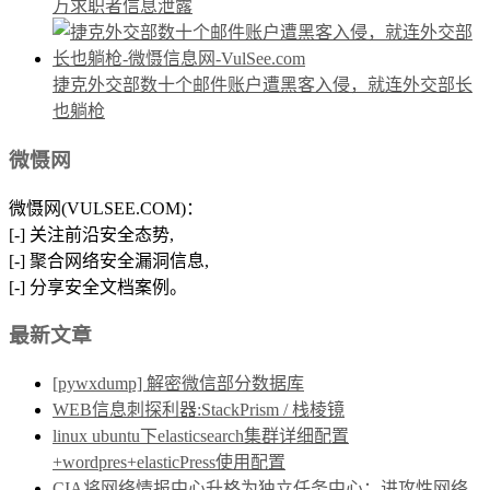
万求职者信息泄露
捷克外交部数十个邮件账户遭黑客入侵，就连外交部长
也躺枪
微慑网
微慑网(VULSEE.COM)：
[-] 关注前沿安全态势,
[-] 聚合网络安全漏洞信息,
[-] 分享安全文档案例。
最新文章
[pywxdump] 解密微信部分数据库
WEB信息刺探利器:StackPrism / 栈棱镜
linux ubuntu下elasticsearch集群详细配置
+wordpres+elasticPress使用配置
CIA将网络情报中心升格为独立任务中心：进攻性网络