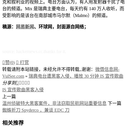
克和叙利亚的视频上。电台方面认为，有人用发射器干扰了电
台的频道。Mix 是瑞典主要电台，每天约有 140 万人收听，而
受影响的是该台在南部城市马尔默（Malmo）的频道。
稿源：
网易新闻
、环球网，封面源自网络；
source: hackernews.cc.thanks for it.

赞(
0
)

打赏
转载请附本站链接，未经允许不得转载,,谢谢：
微慑信息网-
VulSee.com
»
瑞典电台遭黑客入侵，播放 30 分钟 IS 宣传歌曲
分享到





IS 宣传歌曲
黑客入侵
上一篇
温州侦破特大黑客案件，非法窃取民航网站重要信息
下一篇
蜘蛛折刀 Spyderco ，兼谈 EDC 刀
相关推荐