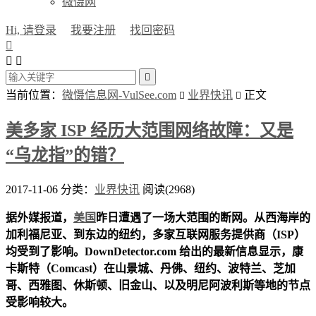
微慑网
Hi, 请登录
我要注册
找回密码




当前位置：
微慑信息网-VulSee.com
业界快讯
正文


美多家 ISP 经历大范围网络故障：又是
“乌龙指”的错？
2017-11-06
分类：
业界快讯
阅读(2968)
据外媒报道，
美国
昨日遭遇了一场大范围的断网。从西海岸的
加利福尼亚、到东边的纽约，多家互联网服务提供商（ISP）
均受到了影响。DownDetector.com 给出的最新信息显示，康
卡斯特（Comcast）在山景城、丹佛、纽约、波特兰、芝加
哥、西雅图、休斯顿、旧金山、以及明尼阿波利斯等地的节点
受影响较大。