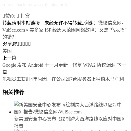
source: hackernews.cc.thanks for it.

赞(
0
)

打赏
转载请附本站链接，未经允许不得转载,,谢谢：
微慑信息网-
VulSee.com
»
美多家 ISP 经历大范围网络故障：又是“乌龙指”
的错？
分享到





美国
上一篇
Google 发布 Android 十一月更新：修复 WPA2 协议漏洞
下一
篇
乐视员工获刑4年原因：在公司207台服务器上种植木马牟利
相关推荐
新美国安全中心发布《绘制跨大西洋路线以应对中国》
报告