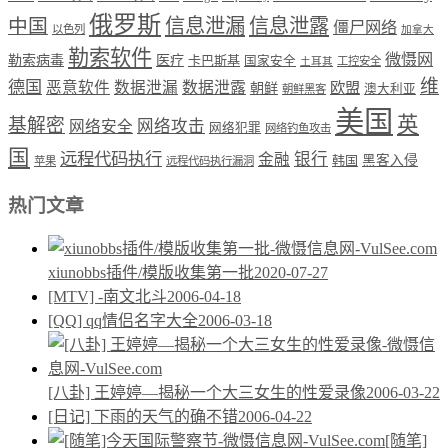
俄罗斯
中国
信息泄漏
信息泄露
僵尸网络
以色列
加拿大
勒索软件
微慑网
勒索病毒
医疗
卡巴斯基
国家安全
工控安全
土耳其
维
德国
恶意软件
数据泄漏
数据泄露
欧盟
朝鲜
澳大利亚
朝鲜黑客
美国
英
基解密
网络攻击
网络安全
网络犯罪
网络钓鱼攻击
国
远程代码执行
银行
金融
韩国
黑客入侵
苹果
远程代码执行漏洞
热门文章
xiunobbs插件/模版收集第一批
2020-07-27
[MTV] -南文北斗
2006-04-18
[QQ] qq情侣名字大全
2006-03-18
[八卦] 王婷婷—揭秘一个大三女生的性爱录像
2006-03-22
[日记] 下雨的天气的确不错
2006-04-22
[随笔]