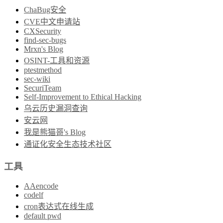
ChaBug安全
CVE中文申请站
CXSecurity
find-sec-bugs
Mrxn's Blog
OSINT-工具和资源
ptestmethod
sec-wiki
SecuriTeam
Self-Improvement to Ethical Hacking
乌云历史漏洞查询
安云网
我是熊猫哥's Blog
通证化安全生态技术社区
工具
AAencode
codelf
cron表达式在线生成
default pwd