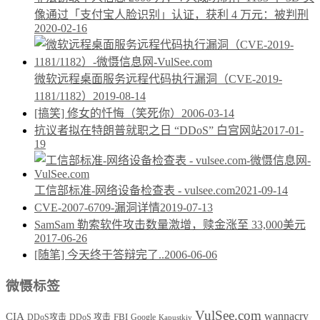
像通过「支付宝人脸识别」认证，获利 4 万元：被判刑
2020-02-16
微软远程桌面服务远程代码执行漏洞（CVE-2019-
1181/1182）
2019-08-14
[搞笑] 修女的忏悔（笑死你）
2006-03-14
抗议者拟在特朗普就职之日 “DDoS” 白宫网站
2017-01-
19
工信部标准-网络设备检查表 - vulsee.com
2021-09-14
CVE-2007-6709-漏洞详情
2019-07-13
SamSam 勒索软件攻击数量激增，赎金涨至 33,000美元
2017-06-26
[随笔] 今天终于答辩完了..
2006-06-06
微慑标签
VulSee.com
wannacry
CIA
DDoS攻击
DDoS 攻击
FBI
Google
Kapustkiy