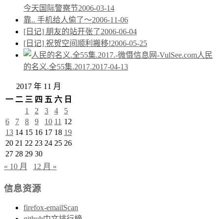
今天国际警察节
2006-03-14
靠.. 手机给人偷了～
2006-11-06
[日记] 朋友的站开张了
2006-06-04
[日记] 祝贺空间顺利搬移!
2006-05-25
人民
的名义.全55集.2017.
2017-04-13
2017 年 11 月
一
二
三
四
五
六
日
1
2
3
4
5
6
7
8
9
10
11
12
13
14
15
16
17
18
19
20
21
22
23
24
25
26
27
28
29
30
« 10 月
12 月 »
信息资源
firefox-emailScan
github中文排行榜