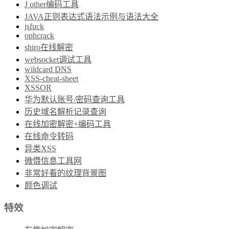
J other编码工具
JAVA正则表达式语法示例与语法大全
jsfuck
ophcrack
shiro在线解密
websocket调试工具
wildcard DNS
XSS-cheat-sheet
XSSOR
华为默认账号/密码查询工具
历史域名解析记录查询
在线加密解密+编码工具
在线命令转码
异类XSS
微慑信息工具网
非常好看的纹理背景图
颜色调试
特效