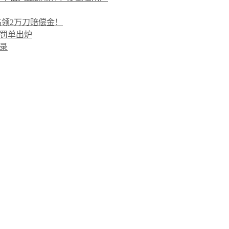
最高领2万刀赔偿金！
高罚单出炉
录