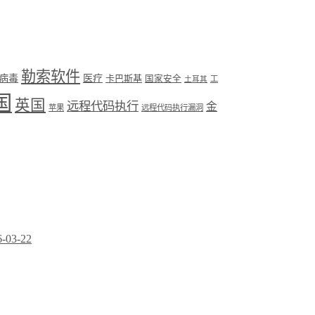
勒索软件
病毒
医疗
卡巴斯基
国家安全
工
土耳其
国
英国
远程代码执行
金
苹果
远程代码执行漏洞
6-03-22