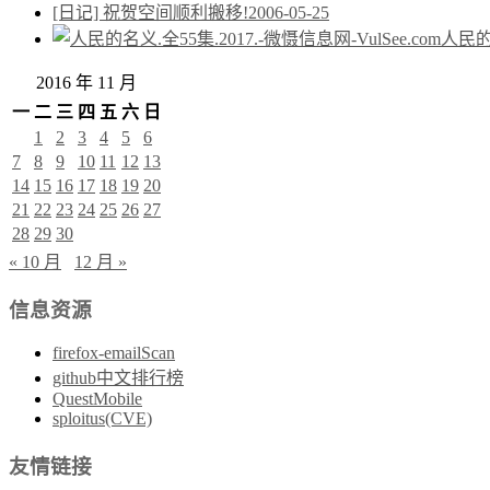
[日记] 祝贺空间顺利搬移!
2006-05-25
人民的名
2016 年 11 月
一
二
三
四
五
六
日
1
2
3
4
5
6
7
8
9
10
11
12
13
14
15
16
17
18
19
20
21
22
23
24
25
26
27
28
29
30
« 10 月
12 月 »
信息资源
firefox-emailScan
github中文排行榜
QuestMobile
sploitus(CVE)
友情链接