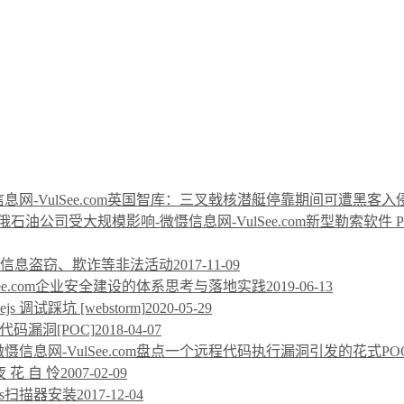
英国智库：三叉戟核潜艇停靠期间可遭黑客入
新型勒索软件 P
信息盗窃、欺诈等非法活动
2017-11-09
企业安全建设的体系思考与落地实践
2019-06-13
ejs 调试踩坑 [webstorm]
2020-05-29
执行代码漏洞[POC]
2018-04-07
盘点一个远程代码执行漏洞引发的花式PO
夜 花 自 怜
2007-02-09
sus扫描器安装
2017-12-04