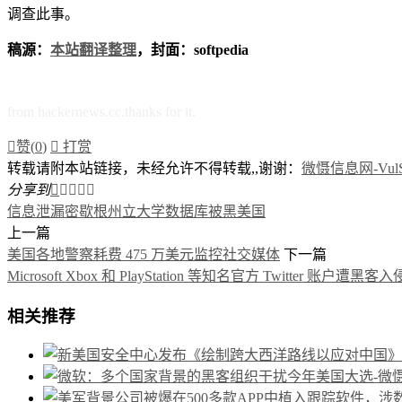
调查此事。
稿源：
本站翻译整理
，封面：softpedia
from hackernews.cc.thanks for it.

赞(
0
)

打赏
转载请附本站链接，未经允许不得转载,,谢谢：
微慑信息网-VulSe
分享到





信息泄漏
密歇根州立大学数据库被黑
美国
上一篇
美国各地警察耗费 475 万美元监控社交媒体
下一篇
Microsoft Xbox 和 PlayStation 等知名官方 Twitter 账户遭黑客入
相关推荐