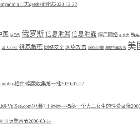
pmyadmin日志getshell测试
2020-12-22
俄罗斯
中国
信息泄漏
信息泄露
僵尸网络
勒索
以色列
加拿大
美
维基解密
网络攻击
盟
网络安全
澳大利亚
网络犯罪
网络钓鱼攻击
xiunobbs插件/模版收集第一批
2020-07-27
[八卦] 王婷婷—揭秘一个大三女生的性爱录像
200
今天国际警察节
2006-03-14