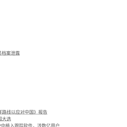
雇员档案泄露
洋路线以应对中国》报告
国大选
PP中植入跟踪软件，涉数亿用户