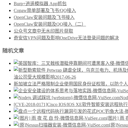
Burp+逍遥模拟器 App抓包
Copaw简单部署及飞书/QQ接入
OpenClaw安装问题及飞书接入
OpenClaw安装问题及QQ接入（二）
公众号文章中无水印图片获取
奇安信VPN问题及影响OneDrive无法登录问题的解决
随机文章
油公司受大规模影响
2017-06-26
新加坡立法严格限制企业使用国民身份证权限，以防个人
Nod
[CVE-2018-0171]Cisco IOS/IOS XE软件智能安装远程
[图片] 雨 
[原]Nes