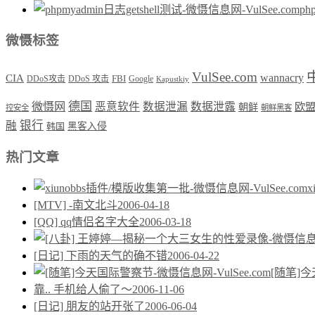
ph
微慑标签
VulSee.com
wannacry
CIA
DDoS攻击
DDoS 攻击
FBI
Google
Kapustkiy
德国
微慑网
恶意软件
数据泄漏
数据泄露
欧
朝鲜
控安全
朝鲜黑客
银行
融
韩国
黑客入侵
热门文章
[MTV] -南文北斗
2006-04-18
[QQ] qq情侣名字大全
2006-03-18
[日记] 下雨的天气的确不错
2006-04-22
[随笔]
靠.. 手机给人偷了～
2006-11-06
[日记] 朋友的站开张了
2006-06-04