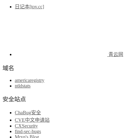
日记本[tov.cc]
青云网
域名
americaregistry
ntldstats
安全站点
ChaBug安全
CVE中文申请站
CXSecurity
find-sec-bugs
Mrxn's Blog