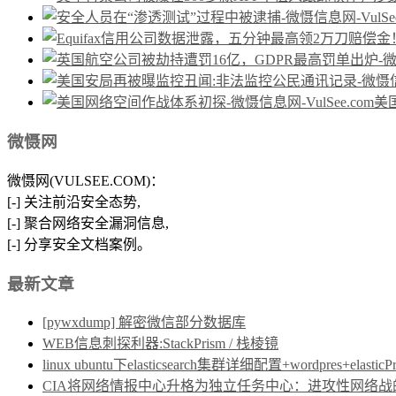
美
微慑网
微慑网(VULSEE.COM)：
[-] 关注前沿安全态势,
[-] 聚合网络安全漏洞信息,
[-] 分享安全文档案例。
最新文章
[pywxdump] 解密微信部分数据库
WEB信息刺探利器:StackPrism / 栈棱镜
linux ubuntu下elasticsearch集群详细配置+wordpres+elast
CIA将网络情报中心升格为独立任务中心：进攻性网络战的制度保障