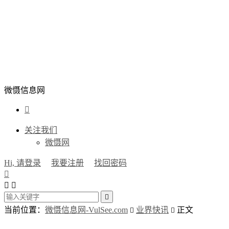
微慑信息网

关注我们
微慑网
Hi, 请登录
我要注册
找回密码




当前位置：
微慑信息网-VulSee.com
业界快讯
正文

