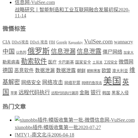
战略研究丨智能制造和工业互联网融合发展初探
2020-
11-14
微慑标签
VulSee.com
wannacry
CIA
DDoS攻击
DDoS 攻击
FBI
Google
Kapustkiy
俄罗斯
中国
信息泄漏
信息泄露
僵尸网络
以色列
加拿大
勒索软件
微慑网
勒索病毒
医疗
卡巴斯基
国家安全
工控安全
土耳其
维
德国
恶意软件
数据泄漏
数据泄露
欧盟
朝鲜
澳大利亚
朝鲜黑客
美国
英
基解密
网络攻击
网络安全
网络犯罪
网络钓鱼攻击
国
远程代码执行
银行
金融
韩国
黑客入侵
苹果
远程代码执行漏洞
热门文章
xiunobbs插件/模版收集第一批
2020-07-27
[MTV] -南文北斗
2006-04-18