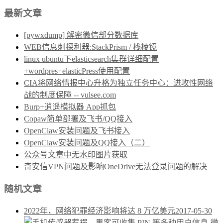
最新文章
[pywxdump] 解密微信部分数据库
WEB信息刺探利器:StackPrism / 栈棱镜
linux ubuntu下elasticsearch集群详细配置
+wordpres+elasticPress使用配置
CIA将网络情报中心升格为独立任务中心：进攻性网络
战的制度保障 -- vulsee.com
Burp+逍遥模拟器 App抓包
Copaw简单部署及飞书/QQ接入
OpenClaw安装问题及飞书接入
OpenClaw安装问题及QQ接入（二）
公众号文章中无水印图片获取
奇安信VPN问题及影响OneDrive无法登录问题的解决
随机文章
2022年，网络犯罪经济影响将达 8 万亿美元
2017-05-30