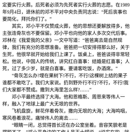
定要实行火葬。后死者必须为先死者实行火葬的志愿。在1989
年9月4日，退休前的邓不平对中央负责同志说：“死后丧事也
要简化，拜托你们了。”
其实，邓小平不仅赞成火葬，他的思想还要解放得多，他
主张连骨灰也不要保留。邓小平也向他的家人多次交代后事。
邓林在《我爱我的父亲》一文中写道：“爸爸离去是自然规
律，我们有充分的思想准备。爸爸把一切安排得那么好，关于
生死，他很早就开始给我们上课了。饭桌上，爸爸谈得非常轻
松。他说，中国人的传统，讲究红白喜事：结婚是红喜事；人
死，过了多少岁，就是白喜事。要请客吃饭，办酒席。”
“骨灰怎么办?埋在果树下!不行，不行!这棵树上结的果子
谁都不敢吃了。我们大家说。扔到野外行不行?不行，不行!我
们大家都不赞成。撒到大海里怎么样?……”
邓小平最终选择了大海。他和恩格斯、周恩来等伟人一
样，融入了地球上最广大无垠的世界。
飞机盘旋，鲜花伴着骨灰，撒向无垠的大海；大海鸣咽，
寒风卷着浪花，痛悼伟人的离去……
“眼睛一闭，总觉得首长还在办公室坐着。音容笑貌老是