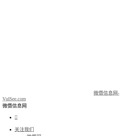
微慑信息网-
VulSee.com
微慑信息网

关注我们