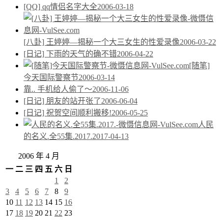
[QQ] qq情侣名字大全
2006-03-18
[八卦] 王婷婷—揭秘一个大三女生的性爱录像
2006-03-22
[日记] 下雨的天气的确不错
2006-04-22
[随笔]
今天国际警察节
2006-03-14
靠.. 手机给人偷了～
2006-11-06
[日记] 朋友的站开张了
2006-06-04
[日记] 祝贺空间顺利搬移!
2006-05-25
人民
的名义.全55集.2017.
2017-04-13
2006 年 4 月
一
二
三
四
五
六
日
1
2
3
4
5
6
7
8
9
10
11
12
13
14
15
16
17
18
19
20
21
22
23