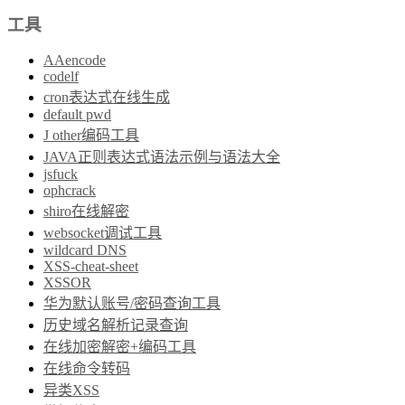
工具
AAencode
codelf
cron表达式在线生成
default pwd
J other编码工具
JAVA正则表达式语法示例与语法大全
jsfuck
ophcrack
shiro在线解密
websocket调试工具
wildcard DNS
XSS-cheat-sheet
XSSOR
华为默认账号/密码查询工具
历史域名解析记录查询
在线加密解密+编码工具
在线命令转码
异类XSS