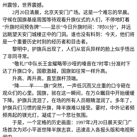
州震惊，世界震撼。
2月20日清晨，北京天安门广场。这是一个难忘的早晨。
守候在国旗基座周围等待观看升旗仪式的人们，不停地盯着
“升旗时间预告牌”——显示“今日升旗时间：7时01分”，并远
远眺望天安门城楼正中的门洞。谁也没有料到：今天，他们将
是一个重要历史时刻的经历者和目击者。
黎明中，护旗兵出现了，人们从官兵异样的脸上似乎悟出
了非同寻常。
“敬礼!”中队长王金耀略带沙哑的嗓音在7时零1分准时下
达了升旗口令。国歌激越，国旗如往常一样升高。
升高、再升高，直至旗杆顶端。
“降——半——旗!”突然，一声低沉而又庄重的口令砸在
观众们的心里。国旗，就在这一瞬间，在万众瞩目中开始缓缓
下降。护旗兵流泪了，在场的所有人员眼睛湿润了。多年了，
护旗兵们习惯的是升旗，降半旗难以接受。霎时，中外记者频
频亮起的镁光灯，凝成了一个悲壮氛围。
于是，一个定格的历史画面：1997年2月20日晨天安门广
场首次为邓小平逝世降半旗志哀，迅速走入各报头版和电视新