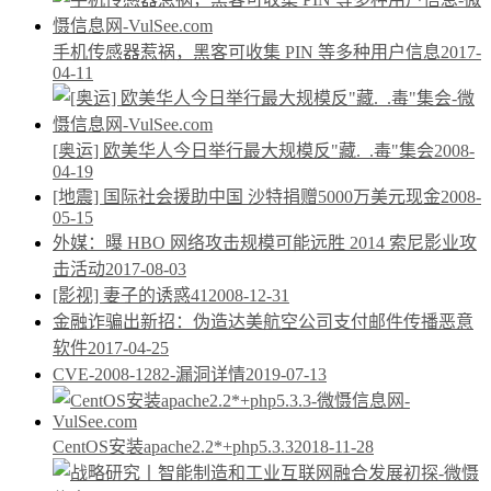
手机传感器惹祸，黑客可收集 PIN 等多种用户信息
2017-
04-11
[奥运] 欧美华人今日举行最大规模反"藏._.毒"集会
2008-
04-19
[地震] 国际社会援助中国 沙特捐赠5000万美元现金
2008-
05-15
外媒：曝 HBO 网络攻击规模可能远胜 2014 索尼影业攻
击活动
2017-08-03
[影视] 妻子的诱惑41
2008-12-31
金融诈骗出新招：伪造达美航空公司支付邮件传播恶意
软件
2017-04-25
CVE-2008-1282-漏洞详情
2019-07-13
CentOS安装apache2.2*+php5.3.3
2018-11-28