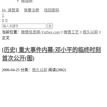
微慑网
Hi, 请登录
我要注册
找回密码




当前位置：
微慑信息网-VulSee.com
微慑工艺
很久以前



正文
[历史] 重大事件内幕:邓小平的临终时刻
首次公开(图)
2006-04-25
分类：
很久以前
阅读(2882)