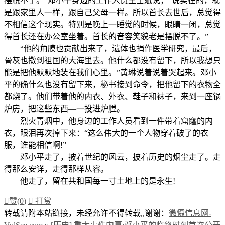
摆脱不了。”邓小平身边的工作人员王士斌说，“说实在的，就
是跟家里人一样，跟自己父母一样。所以首长去世后，总觉得
不相信这个现实。特别是晚上一睡觉的时候，眼睛一闭，总觉
得首长还在办公室坐着。首长的音容笑貌老是摆脱不了。”
“他的角膜也贡献出来了，遗体也捐作医学研究，最后，
骨灰也撒到祖国的大海里去。他什么都没有留下，所以我想只
能是把他默默地装在我们心里。”黄琳说着说着哭起来。邓小
平的确什么也没有留下来，秘书接到命令，把他留下的衣物全
都烧了。他们带着他的内衣、外衣、鞋子和袜子，来到一座锅
炉房，把这些东西—一投进炉膛。
烈火青烟中，他身边的工作人员看到一件带着窟窿的内
衣，眼泪再次掉下来：“这么伟大的一个人物穿着破了的衣
服，谁能相信啊!”
邓小平走了，披着世纪的风云，披着历史的烟尘走了。走
得那么安详，走得那样从容。
他走了，留在共和国每一寸土地上的是永生!

赞(
0
)

打赏
转载请附本站链接，未经允许不得转载,,谢谢：
微慑信息网-