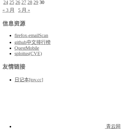
24
25
26
27
28
29
30
« 3 月
5 月 »
信息资源
firefox-emailScan
github中文排行榜
QuestMobile
sploitus(CVE)
友情链接
日记本[tov.cc]
青云网