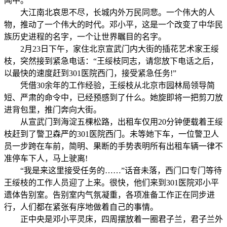
闻中。
大江南北哀思不尽，长城内外万民同悲。一个伟大的人
物，推动了一个伟大的时代。邓小平，这是一个改变了中华民
族历史进程的名字，一个让世界瞩目的名字。
2月23日下午，家住北京宣武门内大街的插花艺术家王绥
枝，突然接到紧急电话：“王绥枝同志，请您放下电话之后，
以最快的速度赶到301医院西门，接受紧急任务!”
凭借30余年的工作经验，王绥枝从北京市园林局领导简
短、严肃的命令中，已经预感到了什么。她旋即将一把剪刀放
进背包里，推门奔向大街。
从宣武门到海淀五棵松路，出租车仅用20分钟便载着王绥
枝赶到了警卫森严的301医院西门。未等她下车，一位警卫人
员一步跨在车前，简明、果断的手势表明所有出租车辆一律不
准停车下人，马上驶离!
“我是来这里接受任务的……”话音未落，西门口专门等待
王绥枝的工作人员迎了上来。很快，他们来到301医院邓小平
遗体告别室。告别室内气氛凝重，各项准备工作正在同步进
行，人们都在紧张有序地做着自己的事情。
正中央是邓小平灵床，四周摆放着一圈君子兰，君子兰外