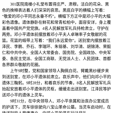
301医院南楼小礼堂布置得庄严、肃穆。洁白的花朵、黑
色的挽幛表达着人们深深的哀思。黑底白字的横幅上写着：
“敬爱的邓小平同志永垂不朽”。横幅下方正中是邓小平的大幅
彩色遗像。遗体静卧在鲜花和常青松柏中，面容安详，身上覆
盖着中国共产党党旗。4名人民解放军礼兵持枪肃立，守护在
两旁。邓小平遗体前摆放着邓小平夫人卓琳率子女敬献的花
篮。花篮的缎带上写着：“我们永远爱你”。送别室内摆放着江
泽民、李鹏、乔石、李瑞环、朱镕基、刘华清、胡锦涛、荣毅
仁和中共中央、全国人大常委会、国务院、全国政协、中央军
委、各民主党派、全国工商联、无党派人士、人民团体、首都
各界群众敬献的花圈。
上午9时整，党和国家领导人胸佩白花、臂戴黑纱缓步来
到送别室，在邓小平遗体前肃立。哀乐声中，他们向邓小平的
遗体三鞠躬。9时28分，和着哀乐的节奏，8名人民解放军礼兵
抬起安放着邓小平遗体的灵枢，缓缓走出送别室。江泽民等护
送邓小平的遗体上灵车。
9时31分，在中央领导人、邓小平亲属和治丧办公室成员
的护送下，灵车徐徐驶向八宝山革命公墓。当灵车启动时，在