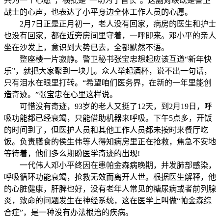
共为一个心愿”，横批是“一切为了首长”。这副对联既是警卫
战士的心声，也表达了小平身边全体工作人员的心愿。
2月7日正是正月初一，老人没有回家，病房的医生和护士
也没有回家，都在近旁房间里守着，一呼即来。邓小平的亲人
坐在沙发上，意识到大势已去，全都默然不语。
整座楼一片寂静。警卫秘书张宝忠想起应该互道“新年快
乐”，就把大家聚到一块儿。众人举起酒杯，说不出一句话，
只有泪水在眼里打转。“希望咱们医务界，在新的一年里能创
造奇迹。”张宝忠在心里这样说。
可惜没有奇迹，93岁的老人又挺了12天，到2月19日，呼
吸功能都已经衰竭，只能借助机器来呼吸。下午5点多，开饭
的时间到了，但医护人员和其他工作人员都未按时来餐厅吃
饭。负责膳食的侯生伟等人得知病房里正在抢救，焦急不安地
等待着，他们多么期盼医学奇迹的出现!
一代伟人邓小平终因在患帕金森病晚期，并发肺部感染，
呼吸循环功能衰竭，抢救无效而离开人世。根据医生解释，他
的心脏健康，肝脾也好，没有老年人常见的糖尿病或者前列腺
炎，致命的问题发生在神经系统，这在医学上叫做“帕金森综
合症”，是一种没有办法根治的疾病。