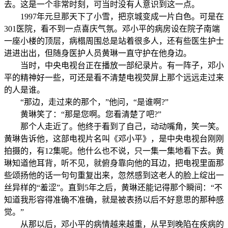
去。这是一个非常时刻，可当时没有人意识到这一点。
1997年元旦那天下了小雪，把京城变成一片白色。可是在
301医院，看不到一点喜庆气氛。邓小平的病房设在院子南端
一座小楼的顶层，病榻周围总是站着很多人，还有些医生护士
进进出出，但随身医护人员黄琳一直守护在他身边。
当时，中央电视台正在播放一部纪录片。有一阵子，邓小
平的精神好一些，可还是看不清楚电视荧屏上那个远远走过来
的人是谁。
“那边，走过来的那个，”他问，“是谁啊?”
黄琳笑了：“那是您啊。您看清楚了吧?”
那个人走近了。他终于看到了自己，动动嘴角，笑一笑。
黄琳告诉他，这部电视片名叫《邓小平》，是中央电视台刚刚
拍摄的，有12集呢。他什么也不说，只一集一集地看下去。黄
琳知道他耳背，听不见，就俯身靠向他的耳边，把电视里面那
些颂扬他的话一句句重复出来，忽然感到这老人的脸上绽出一
丝异样的“羞涩”。直到5年之后，黄琳还能记得那个瞬间：“不
知道我形容得准确不准确，就是被表扬以后不好意思的那种感
觉。”
从那以后，邓小平的病情越来越重，从早到晚陷在疾病的