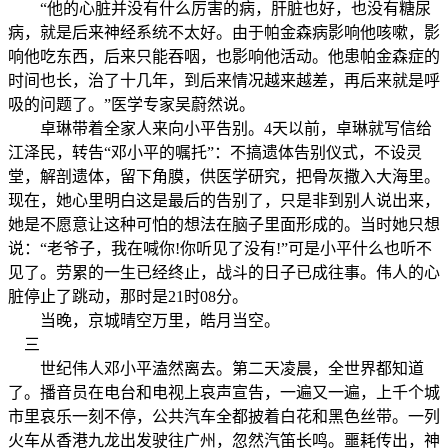
“他的心脏并没有什么厉害的病，肝脏也好，也没有糖尿
病，就是后来神经系统不太好。由于帕金森病影响他咳嗽，影
响他吃东西，后来只能吞咽，也影响他活动。他患帕金森症的
时间也长，治了十几年，到后来情况越来越差，再后来就是呼
吸的问题了。”医学专家吴蔚然说。
卓琳带着全家人来向小平告别。4天以前，卓琳就写信给
江泽民，转告“邓小平的嘱托”：不搞遗体告别仪式，不设灵
堂，解剖遗体，留下角膜，供医学研究，把骨灰撒入大海里。
现在，她心里明白这是最后的告别了，只是非到别人说出来，
她是不愿意让这种可怕的想法在脑子里面形成的。当时她只想
说：“老爷子，我在喊你!你听见了没有!”可是小平什么也听不
见了。劳累的一生已经终止，战斗的日子已成往事。伟人的心
脏停止了跳动，那时是21时08分。
当晚，京城晴空万里，皓月当空。
三
世纪伟人邓小平溘然离去。第二天凌晨，全世界都知道
了。播音员在电台和电视上哀声宣告，一遍又一遍，上千个城
市里哀乐一刻不停，公共汽车全都披着白花和黑色丝带。一列
火车从香港九龙出发驶往广州，忽然汽笛长鸣。噩耗传出，神