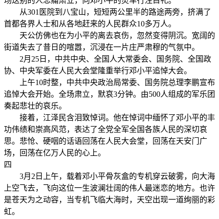
场送别的人悲痛肃立，向邓小平的灵车行注目礼。
从301医院到八宝山，短短两公里半的路途两旁，挤满了
首都各界人士和从各地赶来的人民群众10多万人。
天公仿佛也在为小平的离去哀伤，忽然变得阴沉。宽阔的
街道失去了昔日的喧嚣，沉浸在一片庄严肃穆的气氛中。
2月25日，中共中央、全国人大常委会、国务院、全国政
协、中央军委在人民大会堂隆重举行邓小平追悼大会。
上午10时整，中共中央政治局常委、国务院总理李鹏宣布
追悼大会开始。全场肃立，默哀3分钟。由500人组成的军乐团
奏起悲壮的哀乐。
接着，江泽民含泪致悼词。他在悼词中缅怀了邓小平的丰
功伟绩和崇高风范，表达了全党全军全国各族人民的深切哀
思。悲怆、硬咽的话语回荡在人民大会堂，回荡在天安门广
场，回荡在亿万人民的心上。
四
3月2日上午，载着邓小平骨灰盒的专机穿云破雾，向大海
上空飞去，飞向这位一生波澜壮阔的伟人最迷恋的地方。也许
是苍天为之动容，当专机飞临大海时，天空出现一道绚丽的彩
虹。