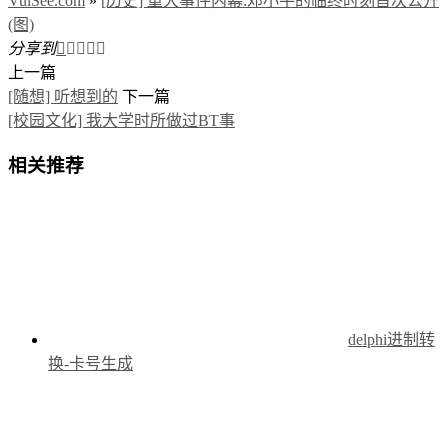
VulSee.com
»
[历史] 重大事件内幕:邓小平的临终时刻首次公开
(图)
分享到





上一篇
[随想] 听想到的
下一篇
[校园文化] 我大学时所做过BT事
相关推荐
delphi进制转
换-卡号生成