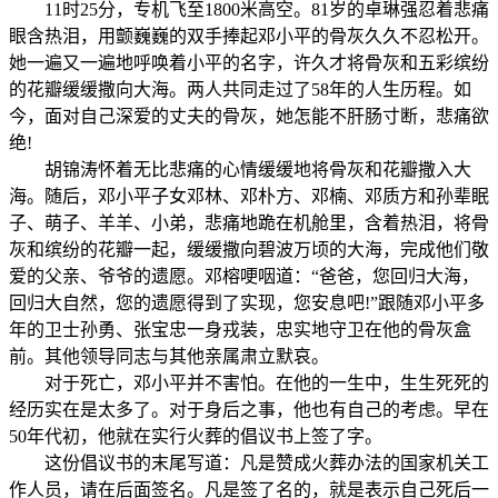
11时25分，专机飞至1800米高空。81岁的卓琳强忍着悲痛
眼含热泪，用颤巍巍的双手捧起邓小平的骨灰久久不忍松开。
她一遍又一遍地呼唤着小平的名字，许久才将骨灰和五彩缤纷
的花瓣缓缓撒向大海。两人共同走过了58年的人生历程。如
今，面对自己深爱的丈夫的骨灰，她怎能不肝肠寸断，悲痛欲
绝!
胡锦涛怀着无比悲痛的心情缓缓地将骨灰和花瓣撒入大
海。随后，邓小平子女邓林、邓朴方、邓楠、邓质方和孙辈眠
子、萌子、羊羊、小弟，悲痛地跪在机舱里，含着热泪，将骨
灰和缤纷的花瓣一起，缓缓撒向碧波万顷的大海，完成他们敬
爱的父亲、爷爷的遗愿。邓榕哽咽道：“爸爸，您回归大海，
回归大自然，您的遗愿得到了实现，您安息吧!”跟随邓小平多
年的卫士孙勇、张宝忠一身戎装，忠实地守卫在他的骨灰盒
前。其他领导同志与其他亲属肃立默哀。
对于死亡，邓小平并不害怕。在他的一生中，生生死死的
经历实在是太多了。对于身后之事，他也有自己的考虑。早在
50年代初，他就在实行火葬的倡议书上签了字。
这份倡议书的末尾写道：凡是赞成火葬办法的国家机关工
作人员，请在后面签名。凡是签了名的，就是表示自己死后一