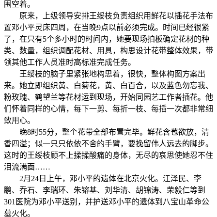
围空着。
原来，上级领导安排王绥枝负责组织用鲜花以插花手法布
置邓小平灵床四周，在当晚9点以前必须完成。时间已经很紧
了，在只有5个多小时的时间内，她要现场拍板确定花材的种
类、数量，组织调配花材、用具，构思设计花带整体效果，带
领其他工作人员准时高标准完成任务。
王绥枝的脑子里紧张地构思着，很快，整体构图方案出
来。她立即组织黄、白菊花，黄、白百合，以及蓝色勿忘我、
粉玫瑰、鹤望兰等花材运到现场，开始同园艺工作者插花。他
们怀着同样的心情，每下一剪、每折一枝、每插一次都非常细
致用心。
晚8时55分，整个花带全部布置完毕。鲜花含苞欲放，清
香四溢；似一只只依依不舍的手臂，要挽留伟人远去的脚步。
这时的王绥枝顾不上揉揉酸痛的身体，无尽的哀思使她忍不住
泪流满面……
2月24日上午，邓小平的遗体在北京火化。江泽民、李
鹏、乔石、李瑞环、朱镕基、刘华清、胡锦涛、荣毅仁等到
301医院为邓小平送别，并护送邓小平的遗体到八宝山革命公
墓火化。