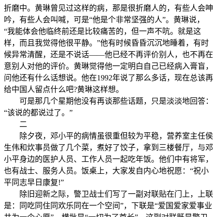
折磨中。黄琳曾见过这样的病，那是很折磨人的，有些人会呻
吟，有些人会叫喊，可是“他是个非常坚强的人”。黄琳说，
“我能体会他临终前还是比较痛苦的，但一声不吭。就是这
样，而且我觉得他很平静。”他有时候昏昏沉沉地睡着，有时
候异常清醒，还是不说话——他已经不再评价别人，也不再在
意别人对他的评价。黄琳觉得他一定明白自己已经病入膏盲，
问他还有什么话想说。他在1992年说了那么多话，现在总该再
给中国人留点什么吧?黄琳这样想。
可是那几个星期他没有再谈那些话题，只是淡淡地回答：
“该说的都说过了。”
二
除夕夜，邓小平的病情虽很重但较为平稳，营养室主任侯
生伟和炊事员做了几个菜，煮好了饺子，拿到三楼餐厅，与邓
小平身边的医护人员、工作人员一起吃年饭。他们中有将军，
也有战士、服务人员。饭桌上，大家发自内心地祝愿：“祝小
平同志早日康复!”
除旧迎新之际，警卫战士们写了一副对联贴在门上，上联
是：同吃同住同欢乐同在一个空间”，下联是“爱国爱家爱事业