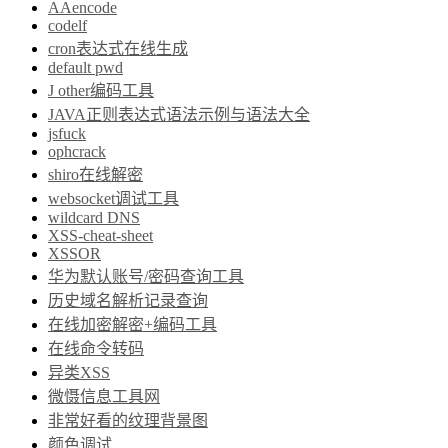
AAencode
codelf
cron表达式在线生成
default pwd
J other编码工具
JAVA正则表达式语法示例与语法大全
jsfuck
ophcrack
shiro在线解密
websocket调试工具
wildcard DNS
XSS-cheat-sheet
XSSOR
华为默认账号/密码查询工具
历史域名解析记录查询
在线加密解密+编码工具
在线命令转码
异类XSS
微慑信息工具网
非常好看的纹理背景图
颜色调试