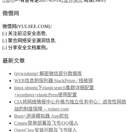

赞(
0
)
青楚
2017-05-19

业界快讯
阅读(3461)
微慑网
微慑网(VULSEE.COM)：
[-] 关注前沿安全态势,
[-] 聚合网络安全漏洞信息,
[-] 分享安全文档案例。
最新文章
[pywxdump] 解密微信部分数据库
WEB信息刺探利器:StackPrism / 栈棱镜
linux ubuntu下elasticsearch集群详细配置
+wordpres+elasticPress使用配置
CIA将网络情报中心升格为独立任务中心：进攻性网络
战的制度保障 -- vulsee.com
Burp+逍遥模拟器 App抓包
Copaw简单部署及飞书/QQ接入
OpenClaw安装问题及飞书接入