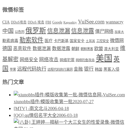
微慑标签
VulSee.com
wannacry
CIA
DDoS攻击
DDoS 攻击
FBI
Google
Kapustkiy
俄罗斯
中国
信息泄漏
信息泄露
僵尸网络
以色列
加拿大
勒索软件
微慑网
勒索病毒
医疗
卡巴斯基
国家安全
工控安全
土耳其
维
德国
恶意软件
数据泄漏
数据泄露
欧盟
朝鲜
澳大利亚
朝鲜黑客
美国
英
基解密
网络攻击
网络安全
网络犯罪
网络钓鱼攻击
国
远程代码执行
银行
金融
韩国
黑客入侵
苹果
远程代码执行漏洞
热门文章
xiunobbs插件/模版收集第一批
2020-07-27
[MTV] -南文北斗
2006-04-18
[QQ] qq情侣名字大全
2006-03-18