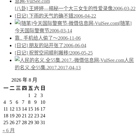
[八卦] 王婷婷—揭秘一个大三女生的性爱录像
2006-03-22
[日记] 下雨的天气的确不错
2006-04-22
[随笔]
今天国际警察节
2006-03-14
靠.. 手机给人偷了～
2006-11-06
[日记] 朋友的站开张了
2006-06-04
[日记] 祝贺空间顺利搬移!
2006-05-25
人民
的名义.全55集.2017.
2017-04-13
2026 年 8 月
一
二
三
四
五
六
日
1
2
3
4
5
6
7
8
9
10
11
12
13
14
15
16
17
18
19
20
21
22
23
24
25
26
27
28
29
30
31
« 6 月