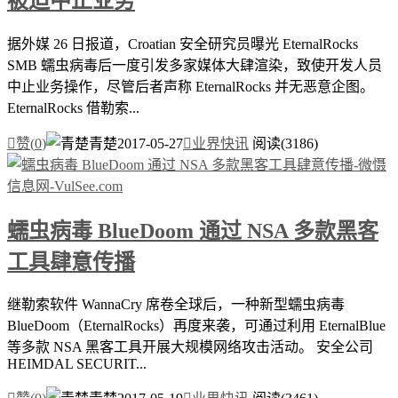
被迫中止业务
据外媒 26 日报道，Croatian 安全研究员曝光 EternalRocks
SMB 蠕虫病毒后一度引发多家媒体大肆渲染，致使开发人员
中止业务操作，尽管后者声称 EternalRocks 并无恶意企图。
EternalRocks 借勒索...

赞(
0
)
青楚
2017-05-27

业界快讯
阅读(3186)
蠕虫病毒 BlueDoom 通过 NSA 多款黑客
工具肆意传播
继勒索软件 WannaCry 席卷全球后，一种新型蠕虫病毒
BlueDoom（EternalRocks）再度来袭，可通过利用 EternalBlue
等多款 NSA 黑客工具开展大规模网络攻击活动。 安全公司
HEIMDAL SECURIT...