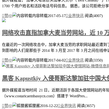
据外媒报道， 加拿大电信巨头加拿大贝尔（ Bell Canada
1700 个用户姓名和活跃电话号码信息。 据悉，该公司拒绝分享有

赞(
0
)
内容转载
2017-05-17

业界快讯
阅读(4007)
网络攻击直指加拿大麦当劳网站，近 10
在最近的一次网络攻击中，加拿大麦当劳的求职网站最近遭到了 
到影响的人们是那些于 2014 年 3 月至 2017 年 3 月之间在线申请

赞(
0
)
内容转载
2017-04-02

业界快讯
阅读(3350)
黑客 Kapustkiy 入侵哥斯达黎加驻中国
据外媒报道当地时间 21 日，近期活跃于各国大使馆网站的年轻黑
（www.costaricaembassycn.com）搭建于 WordPres...

赞(
0
)
狐狸酱
2016-12-22

业界快讯
阅读(3657)