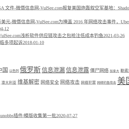
报复美国炮轰叙空军基地：ShadowB
为掩盖 2016 年网络攻击事件，Ube
04-12
浅析软件供应链攻击之包抢注低成本钓鱼
2021-03-26
面临多项起诉
2018-01-10
俄罗斯
中国
信息泄漏
信息泄露
僵尸网络
勒索
以色列
加拿大
美
维基解密
网络攻击
盟
网络安全
澳大利亚
网络犯罪
网络钓鱼攻击
xiunobbs插件/模版收集第一批
2020-07-27