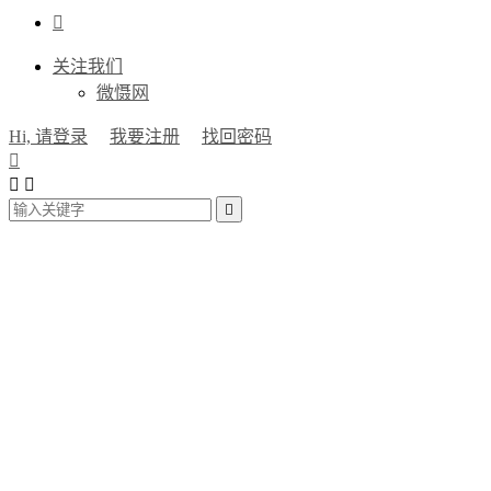

关注我们
微慑网
Hi, 请登录
我要注册
找回密码



