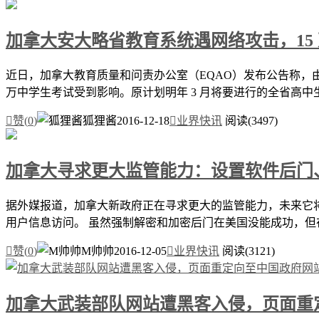
加拿大安大略省教育系统遇网络攻击，15
近日，加拿大教育质量和问责办公室（EQAO）发布公告称，由于
万中学生考试受到影响。原计划明年 3 月将要进行的全省高中生

赞(
0
)
狐狸酱
2016-12-18

业界快讯
阅读(3497)
加拿大寻求更大监管能力：设置软件后门
据外媒报道，加拿大新政府正在寻求更大的监管能力，未来它
用户信息访问。 虽然强制解密和加密后门在美国没能成功，但在英国《Sn

赞(
0
)
M帅帅
2016-12-05

业界快讯
阅读(3121)
加拿大武装部队网站遭黑客入侵，页面重