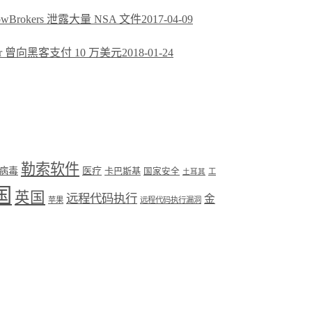
rokers 泄露大量 NSA 文件
2017-04-09
r 曾向黑客支付 10 万美元
2018-01-24
勒索软件
病毒
医疗
卡巴斯基
国家安全
工
土耳其
国
英国
远程代码执行
金
苹果
远程代码执行漏洞