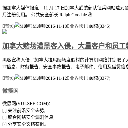
据加拿大媒体报道，11 月 17 日加拿大武装部队征兵网站遭到黑客
月注册使用。 公共安全部长 Ralph Goodale 称...

赞(
0
)
M帅帅
2016-11-18

业界快讯
阅读(3345)
加拿大赌场遭黑客入侵，大量客户和员工
黑客宣称入侵了加拿大拉玛赌场度假村的计算机网络并窃取了大量
IT信息、财务报告、安全事故报告、电子邮件、信用及借贷信息

赞(
0
)
M帅帅
2016-11-12

业界快讯
阅读(3377)
微慑网
微慑网(VULSEE.COM)：
[-] 关注前沿安全态势,
[-] 聚合网络安全漏洞信息,
[-] 分享安全文档案例。