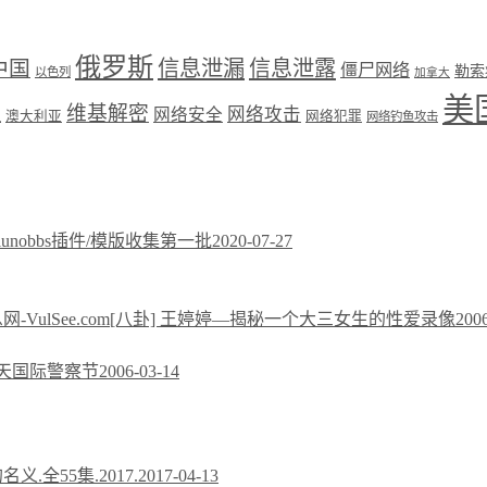
俄罗斯
中国
信息泄漏
信息泄露
僵尸网络
勒索
以色列
加拿大
美
维基解密
网络攻击
盟
网络安全
澳大利亚
网络犯罪
网络钓鱼攻击
xiunobbs插件/模版收集第一批
2020-07-27
[八卦] 王婷婷—揭秘一个大三女生的性爱录像
200
今天国际警察节
2006-03-14
义.全55集.2017.
2017-04-13