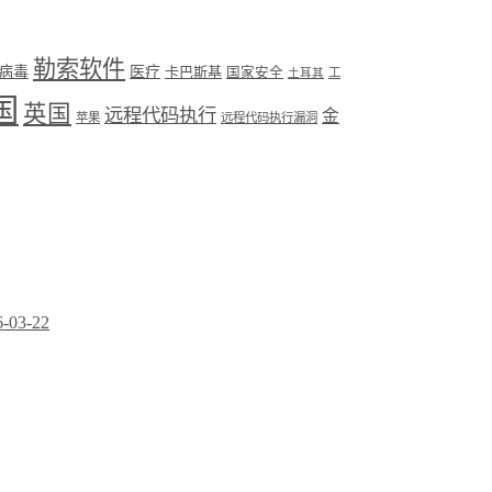
勒索软件
病毒
医疗
卡巴斯基
国家安全
工
土耳其
国
英国
远程代码执行
金
苹果
远程代码执行漏洞
6-03-22