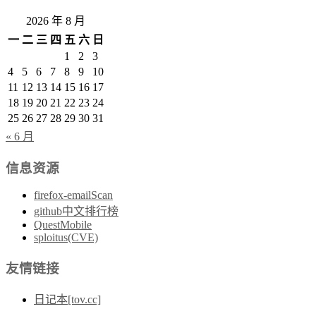
2026 年 8 月
一
二
三
四
五
六
日
1
2
3
4
5
6
7
8
9
10
11
12
13
14
15
16
17
18
19
20
21
22
23
24
25
26
27
28
29
30
31
« 6 月
信息资源
firefox-emailScan
github中文排行榜
QuestMobile
sploitus(CVE)
友情链接
日记本[tov.cc]