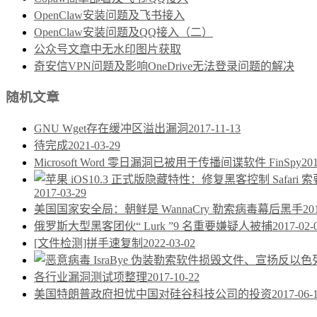
OpenClaw安装问题及飞书接入
OpenClaw安装问题及QQ接入（二）
公众号文章中无水印图片获取
奇安信VPN问题及影响OneDrive无法登录问题的解决
随机文章
GNU Wget存在缓冲区溢出漏洞
2017-11-13
待完成
2021-03-29
Microsoft Word 零日漏洞已被用于传播间谍软件 FinSpy
20
2017-03-29
美国国家安全局：朝鲜是 WannaCry 勒索病毒幕后黑手
20
俄罗斯大型黑客团伙“ Lurk ”9 名重要嫌疑人被捕
2017-02-
[文件检测]拼手速复制
2022-03-02
各行业漏洞测试项整理
2017-10-22
美国特朗普政府担忧中国对硅谷科技公司的投资
2017-06-