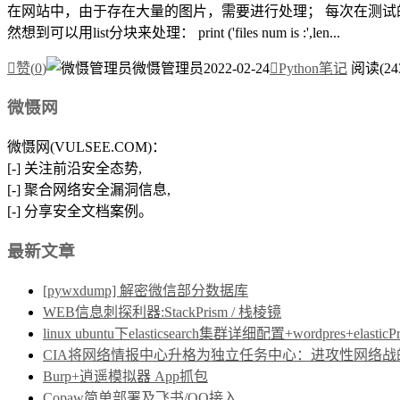
在网站中，由于存在大量的图片，需要进行处理； 每次在测试
然想到可以用list分块来处理： print ('files num is :',len...

赞(
0
)
微慑管理员
2022-02-24

Python笔记
阅读(24
微慑网
微慑网(VULSEE.COM)：
[-] 关注前沿安全态势,
[-] 聚合网络安全漏洞信息,
[-] 分享安全文档案例。
最新文章
[pywxdump] 解密微信部分数据库
WEB信息刺探利器:StackPrism / 栈棱镜
linux ubuntu下elasticsearch集群详细配置+wordpres+elast
CIA将网络情报中心升格为独立任务中心：进攻性网络战的制度保障
Burp+逍遥模拟器 App抓包
Copaw简单部署及飞书/QQ接入