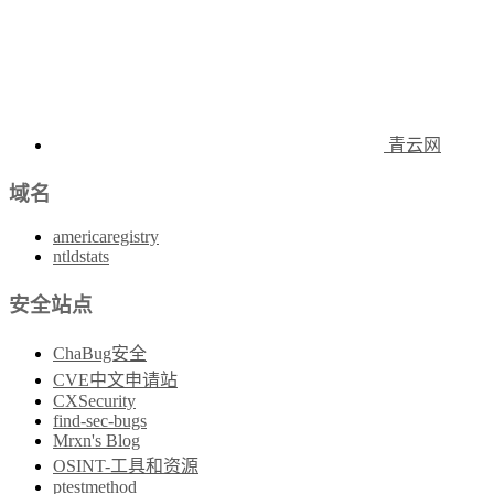
青云网
域名
americaregistry
ntldstats
安全站点
ChaBug安全
CVE中文申请站
CXSecurity
find-sec-bugs
Mrxn's Blog
OSINT-工具和资源
ptestmethod