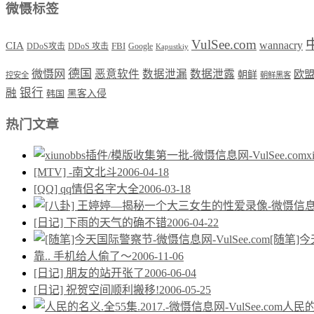
微慑标签
VulSee.com
wannacry
CIA
DDoS攻击
DDoS 攻击
FBI
Google
Kapustkiy
德国
微慑网
恶意软件
数据泄漏
数据泄露
欧
朝鲜
控安全
朝鲜黑客
银行
融
韩国
黑客入侵
热门文章
[MTV] -南文北斗
2006-04-18
[QQ] qq情侣名字大全
2006-03-18
[日记] 下雨的天气的确不错
2006-04-22
[随笔]
靠.. 手机给人偷了～
2006-11-06
[日记] 朋友的站开张了
2006-06-04
[日记] 祝贺空间顺利搬移!
2006-05-25
人民的名