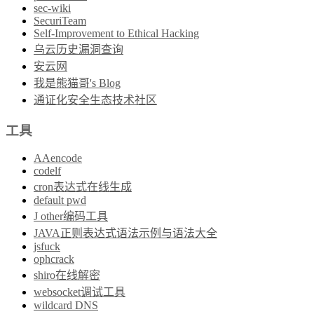
sec-wiki
SecuriTeam
Self-Improvement to Ethical Hacking
乌云历史漏洞查询
安云网
我是熊猫哥's Blog
通证化安全生态技术社区
工具
AAencode
codelf
cron表达式在线生成
default pwd
J other编码工具
JAVA正则表达式语法示例与语法大全
jsfuck
ophcrack
shiro在线解密
websocket调试工具
wildcard DNS