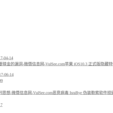
17-04-14
苹果 iOS10.3 正式版隐藏
17-06-14
09
恶意病毒 IsraBye 伪装勒索软
17