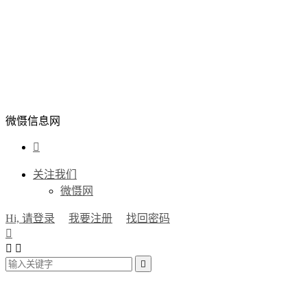
微慑信息网

关注我们
微慑网
Hi, 请登录
我要注册
找回密码



