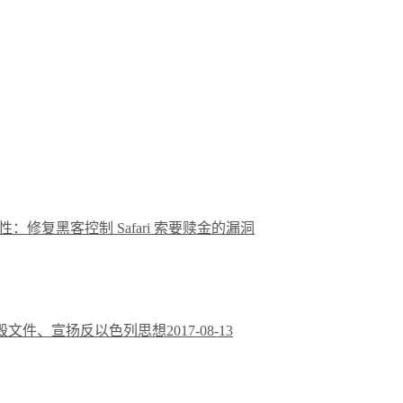
特性：修复黑客控制 Safari 索要赎金的漏洞
件损毁文件、宣扬反以色列思想
2017-08-13