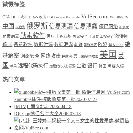
微慑标签
VulSee.com
wannacry
CIA
DDoS攻击
DDoS 攻击
FBI
Google
Kapustkiy
俄罗斯
中国
信息泄漏
信息泄露
僵尸网络
以色列
加拿大
勒索软件
微慑网
勒索病毒
医疗
卡巴斯基
国家安全
工控安全
土耳其
维
德国
恶意软件
数据泄漏
数据泄露
欧盟
朝鲜
澳大利亚
朝鲜黑客
美国
英
基解密
网络攻击
网络安全
网络犯罪
网络钓鱼攻击
国
远程代码执行
银行
金融
韩国
黑客入侵
苹果
远程代码执行漏洞
热门文章
xiunobbs插件/模版收集第一批
2020-07-27
[MTV] -南文北斗
2006-04-18
[QQ] qq情侣名字大全
2006-03-18