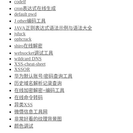
codelf
cron表达式在线生成
default pwd
J other编码工具
JAVA正则表达式语法示例与语法大全
jsfuck
ophcrack
shiro在线解密
websocket调试工具
wildcard DNS
XSS-cheat-sheet
XSSOR
华为默认账号/密码查询工具
历史域名解析记录查询
在线加密解密+编码工具
在线命令转码
异类XSS
微慑信息工具网
非常好看的纹理背景图
颜色调试