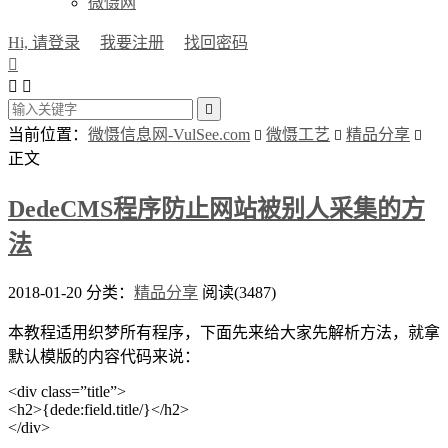
微慑网
Hi, 请登录
我要注册
找回密码




当前位置：
微慑信息网-VulSee.com
微慑工艺
精品分享



正文
DedeCMS程序防止网站被别人采集的方
法
2018-01-20
分类：
精品分享
阅读(3487)
本教程适用织梦所有程序，下面先来给大家先解析方法，就拿
默认模版的内容代码来说：
<div class=”title”>
<h2>{dede:field.title/}</h2>
</div>