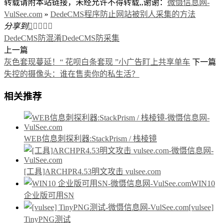
转载请附本站链接，未经允许不得转载,,谢谢：
微慑信息网-
VulSee.com
»
DedeCMS程序防止网站被别人采集的方法
分享到





DedeCMS防混淆
DedeCMS防采集
上一篇
灰色套现蔓延！“ 花呗白条套现 ”小广告盯上共享单车
下一篇
失控的摄像头：谁在售卖你的私生活？
相关推荐
WEB信息刺探利器:StackPrism / 栈棱镜
[工具]ARCHPR4.53明文攻击 vulsee.com
WIN10
企业版可用SN
[vulsee]
TinyPNG测试