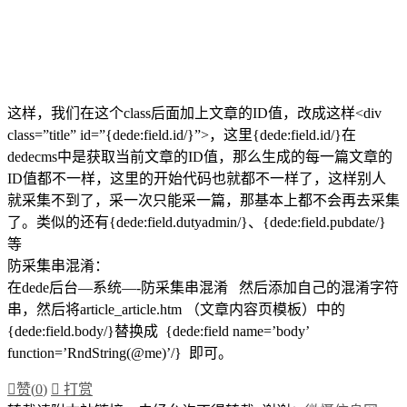
这样，我们在这个class后面加上文章的ID值，改成这样<div
class=”title” id=”{dede:field.id/}”>，这里{dede:field.id/}在
dedecms中是获取当前文章的ID值，那么生成的每一篇文章的
ID值都不一样，这里的开始代码也就都不一样了，这样别人
就采集不到了，采一次只能采一篇，那基本上都不会再去采集
了。类似的还有{dede:field.dutyadmin/}、{dede:field.pubdate/}
等
防采集串混淆：
在dede后台—系统—-防采集串混淆 然后添加自己的混淆字符
串，然后将article_article.htm （文章内容页模板）中的
{dede:field.body/}替换成 {dede:field name=’body’
function=’RndString(@me)’/} 即可。

赞(
0
)

打赏