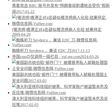
黑客攻击 BBC 账号并发布“特朗普就职遭枪击受伤”假新
闻
2017-01-22
[猪流感]香港正对4名疑似猪流感病人化验 结果待定
2009-04-29
蜘蛛折刀 Spyderco ，兼谈 EDC 刀
2017-11-13
帝国cmsの仅调用一级栏目 - vul see.com
2024-03-26
美国副总统也陷“邮件门”？被爆曾用私人邮箱处理国土
安全问题
2017-03-03
澳大利亚核科技组织被黑，科学家账户被盗暂未危及反
应堆
2017-02-03