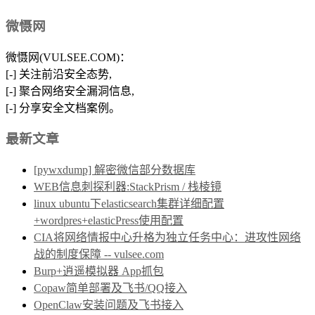
微慑网
微慑网(VULSEE.COM)：
[-] 关注前沿安全态势,
[-] 聚合网络安全漏洞信息,
[-] 分享安全文档案例。
最新文章
[pywxdump] 解密微信部分数据库
WEB信息刺探利器:StackPrism / 栈棱镜
linux ubuntu下elasticsearch集群详细配置
+wordpres+elasticPress使用配置
CIA将网络情报中心升格为独立任务中心：进攻性网络
战的制度保障 -- vulsee.com
Burp+逍遥模拟器 App抓包
Copaw简单部署及飞书/QQ接入
OpenClaw安装问题及飞书接入