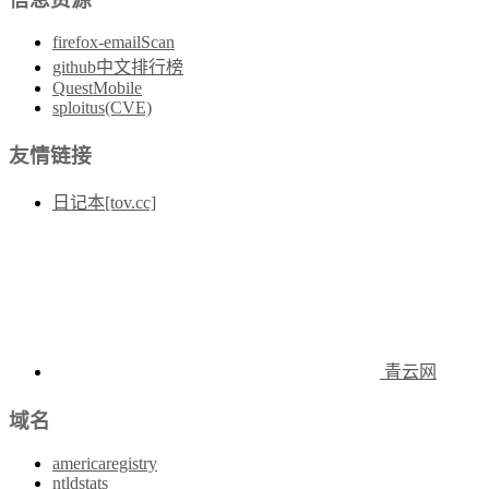
firefox-emailScan
github中文排行榜
QuestMobile
sploitus(CVE)
友情链接
日记本[tov.cc]
青云网
域名
americaregistry
ntldstats