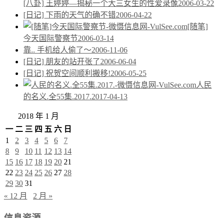
[八卦] 王婷婷—揭秘一个大三女生的性爱录像
2006-03-22
[日记] 下雨的天气的确不错
2006-04-22
[随笔]
今天国际警察节
2006-03-14
靠.. 手机给人偷了～
2006-11-06
[日记] 朋友的站开张了
2006-06-04
[日记] 祝贺空间顺利搬移!
2006-05-25
人民
的名义.全55集.2017.
2017-04-13
2018 年 1 月
一
二
三
四
五
六
日
1
2
3
4
5
6
7
8
9
10
11
12
13
14
15
16
17
18
19
20
21
22
23
24
25
26
27
28
29
30
31
« 12 月
2 月 »
信息资源